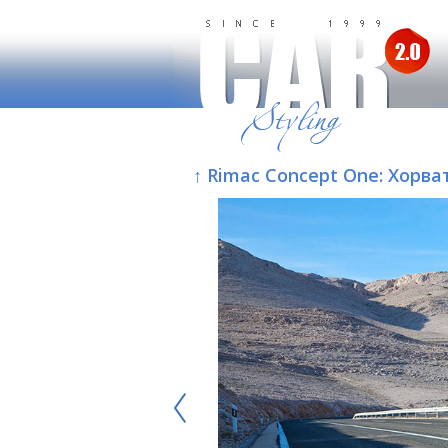
↑ Rimac Concept One: Хорв