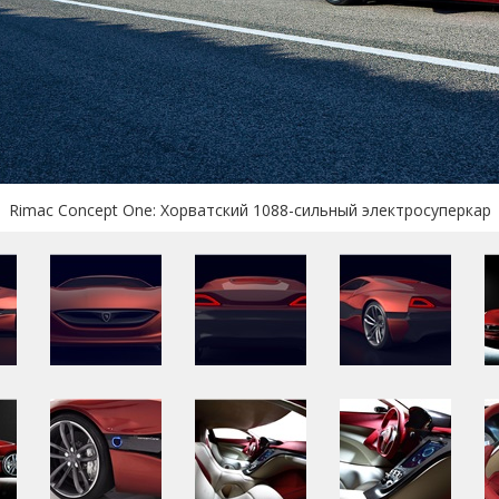
Rimac Concept One: Хорватский 1088-сильный электросуперкар