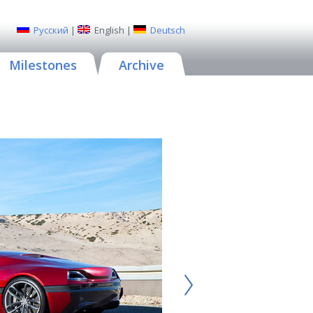
Русский
|
English
|
Deutsch
Milestones
Archive