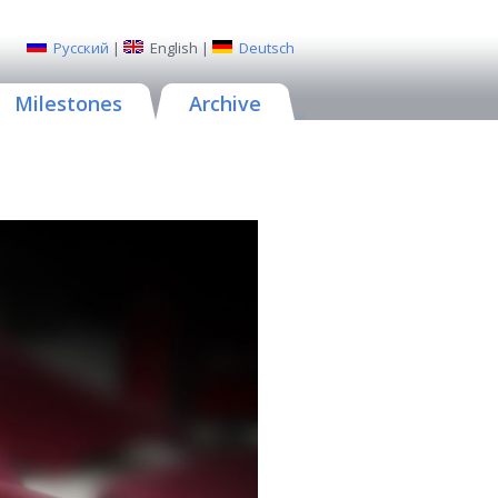
Русский
|
English
|
Deutsch
Milestones
Archive