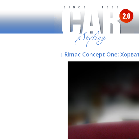
↑ Rimac Concept One: Хорв