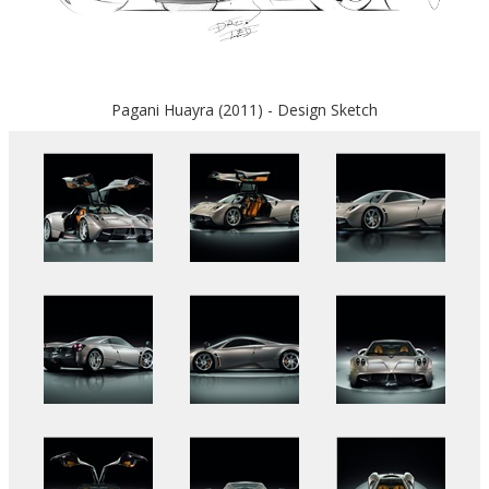
Pagani Huayra (2011) - Design Sketch