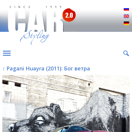
Р
E
D
↑ Pagani Huayra (2011): Бог ветра