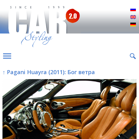
Р
E
D
↑ Pagani Huayra (2011): Бог ветра