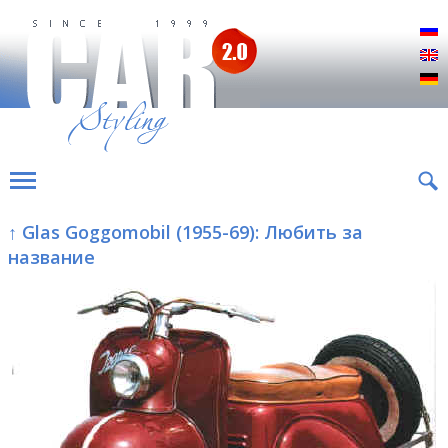
Р
E
D
↑ Glas Goggomobil (1955-69): Любить за
название