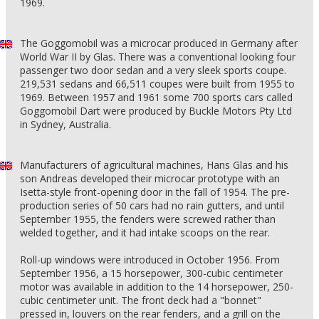
1969.
The Goggomobil was a microcar produced in Germany after
World War II by Glas. There was a conventional looking four
passenger two door sedan and a very sleek sports coupe.
219,531 sedans and 66,511 coupes were built from 1955 to
1969. Between 1957 and 1961 some 700 sports cars called
Goggomobil Dart were produced by Buckle Motors Pty Ltd
in Sydney, Australia.
Manufacturers of agricultural machines, Hans Glas and his
son Andreas developed their microcar prototype with an
Isetta-style front-opening door in the fall of 1954. The pre-
production series of 50 cars had no rain gutters, and until
September 1955, the fenders were screwed rather than
welded together, and it had intake scoops on the rear.
Roll-up windows were introduced in October 1956. From
September 1956, a 15 horsepower, 300-cubic centimeter
motor was available in addition to the 14 horsepower, 250-
cubic centimeter unit. The front deck had a "bonnet"
pressed in, louvers on the rear fenders, and a grill on the