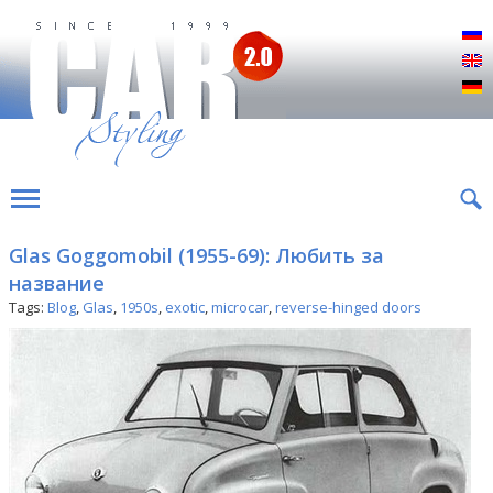
Р
E
D
Glas Goggomobil (1955-69): Любить за
название
Tags:
Blog
,
Glas
,
1950s
,
exotic
,
microcar
,
reverse-hinged doors