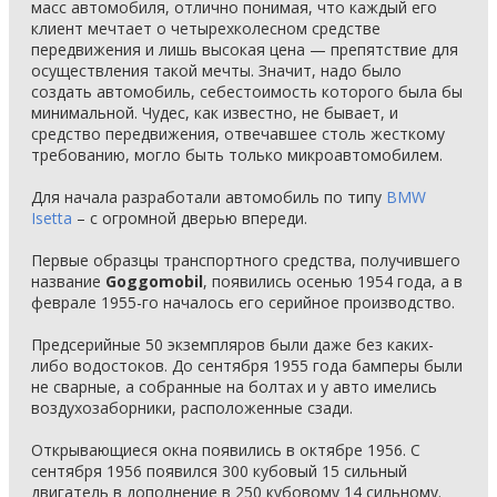
масс автомобиля, отлично понимая, что каждый его
клиент мечтает о четырехколесном средстве
передвижения и лишь высокая цена — препятствие для
осуществления такой мечты. Значит, надо было
создать автомобиль, себестоимость которого была бы
минимальной. Чудес, как известно, не бывает, и
средство передвижения, отвечавшее столь жесткому
требованию, могло быть только микроавтомобилем.
Для начала разработали автомобиль по типу
BMW
Isetta
– с огромной дверью впереди.
Первые образцы транспортного средства, получившего
название
Goggomobil
, появились осенью 1954 года, а в
феврале 1955-го началось его серийное производство.
Предсерийные 50 экземпляров были даже без каких-
либо водостоков. До сентября 1955 года бамперы были
не сварные, а собранные на болтах и у авто имелись
воздухозаборники, расположенные сзади.
Открывающиеся окна появились в октябре 1956. С
сентября 1956 появился 300 кубовый 15 сильный
двигатель в дополнение в 250 кубовому 14 сильному.