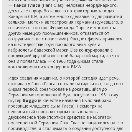
—
Ганса Гласа
(Hans Glas), человека неординарного,
десять лет проработавшего на тракторных заводах
Канады и США, а затем много сделавшего для развития
сельхоз-, мото- и автостроения Германии (сумевшего, в
отличие от того же Фердинанда Порше и множества
других немецких промышленников, отказаться от
сотрудничества с нацистами). Расцвет фирмы пришелся
на шестидесятые годы прошлого века: купе и
кабриолеты баварской марки Glas конкурировали с
продукцией другой известной баварской марки, за что
она и поплатилась — с 1966 года фирма стала
контролироваться концерном BMW.
Идея создания машинки, о которой сегодня идет речь,
возникла у Ганса Гласа в начале пятидесятых, когда его
фирма первой, среагировав на докатившийся до
Германии мотороллерный бум, выпустила в 1951 году
скутер
Goggo
(в качестве названия было выбрано
прозвище младшего сына Гласа). Несмотря на
невероятный спрос, которым пользовалось
двухколесное транспортное средство в небогатой
послевоенной Германии, Ганс Глас не зациклился на его
производстве, а стал думать о создании доступного для