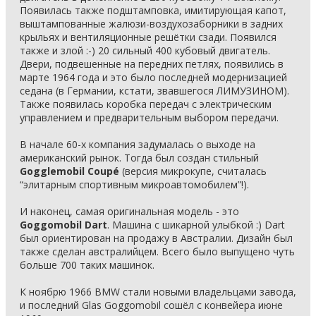
Появилась также подштамповка, имитирующая капот,
выштампованные жалюзи-воздухозаборники в задних
крыльях и вентиляционные решётки сзади. Появился
также и злой :-) 20 сильный 400 кубовый двигатель.
Двери, подвешенные на передних петлях, появились в
марте 1964 года и это было последней модернизацией
седана (в Германии, кстати, звавшегося ЛИМУЗИНОМ).
Также появилась коробка передач с электрическим
управлением и предварительным выбором передачи.
В начале 60-х компания задумалась о выходе на
американский рынок. Тогда был создан стильный
Gogglemobil Coupé
(версия микрокупе, считалась
“элитарным спортивным микроавтомобилем”!).
И наконец, самая оригинальная модель - это
Goggomobil Dart
. Машина с шикарной улыбкой :) Dart
был ориентирован на продажу в Австралии. Дизайн был
также сделан австралийцем. Всего было выпущено чуть
больше 700 таких машинок.
К ноябрю 1966 BMW стали новыми владельцами завода,
и последний Glas Goggomobil сошёл с конвейера июне