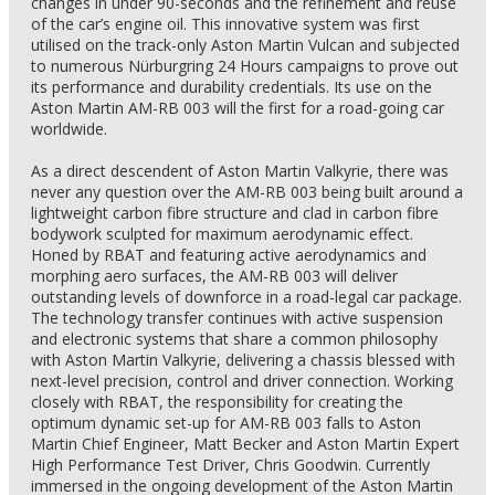
changes in under 90-seconds and the refinement and reuse
of the car’s engine oil. This innovative system was first
utilised on the track-only Aston Martin Vulcan and subjected
to numerous Nürburgring 24 Hours campaigns to prove out
its performance and durability credentials. Its use on the
Aston Martin AM-RB 003 will the first for a road-going car
worldwide.
As a direct descendent of Aston Martin Valkyrie, there was
never any question over the AM-RB 003 being built around a
lightweight carbon fibre structure and clad in carbon fibre
bodywork sculpted for maximum aerodynamic effect.
Honed by RBAT and featuring active aerodynamics and
morphing aero surfaces, the AM-RB 003 will deliver
outstanding levels of downforce in a road-legal car package.
The technology transfer continues with active suspension
and electronic systems that share a common philosophy
with Aston Martin Valkyrie, delivering a chassis blessed with
next-level precision, control and driver connection. Working
closely with RBAT, the responsibility for creating the
optimum dynamic set-up for AM-RB 003 falls to Aston
Martin Chief Engineer, Matt Becker and Aston Martin Expert
High Performance Test Driver, Chris Goodwin. Currently
immersed in the ongoing development of the Aston Martin