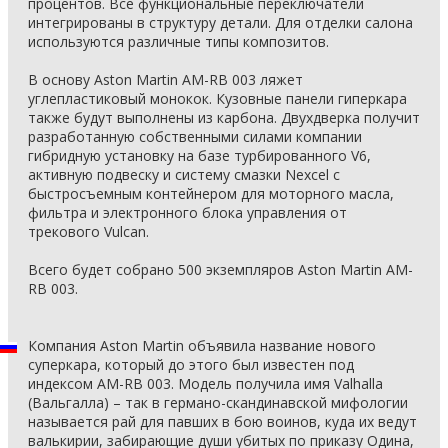
процентов. Все функциональные переключатели
интегрированы в структуру детали. Для отделки салона
используются различные типы композитов.
В основу Aston Martin AM-RB 003 ляжет
углепластиковый монокок. Кузовные панели гиперкара
также будут выполнены из карбона. Двухдверка получит
разработанную собственными силами компании
гибридную установку на базе турбированного V6,
активную подвеску и систему смазки Nexcel с
быстросъемным контейнером для моторного масла,
фильтра и электронного блока управления от
трекового Vulcan.
Всего будет собрано 500 экземпляров Aston Martin AM-
RB 003.
Компания Aston Martin объявила название нового
суперкара, который до этого был известен под
индексом AM-RB 003. Модель получила имя Valhalla
(Вальгалла) – так в германо-скандинавской мифологии
называется рай для павших в бою воинов, куда их ведут
валькирии, забирающие души убитых по приказу Одина,