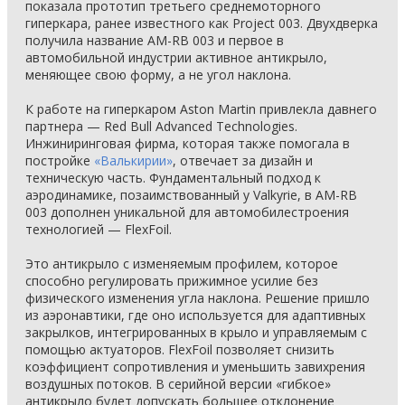
показала прототип третьего среднемоторного
гиперкара, ранее известного как Project 003. Двухдверка
получила название AM-RB 003 и первое в
автомобильной индустрии активное антикрыло,
меняющее свою форму, а не угол наклона.
К работе на гиперкаром Aston Martin привлекла давнего
партнера — Red Bull Advanced Technologies.
Инжиниринговая фирма, которая также помогала в
постройке
«Валькирии»
, отвечает за дизайн и
техническую часть. Фундаментальный подход к
аэродинамике, позаимствованный у Valkyrie, в AM-RB
003 дополнен уникальной для автомобилестроения
технологией — FlexFoil.
Это антикрыло с изменяемым профилем, которое
способно регулировать прижимное усилие без
физического изменения угла наклона. Решение пришло
из аэронавтики, где оно используется для адаптивных
закрылков, интегрированных в крыло и управляемым с
помощью актуаторов. FlexFoil позволяет снизить
коэффициент сопротивления и уменьшить завихрения
воздушных потоков. В серийной версии «гибкое»
антикрыло будет допускать большее отклонение