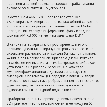
передней и задней кромки, а скорость срабатывания
актуаторов значительно ускорится.
В остальном AM-RB 003 повторяет старшую
«Валькирию». У гиперкаров не только общий силуэт, но
и оптика, хотя ее рисунок отличается. Aston Martin
приводит интересную информацию: фары и задние
фонари AM-RB 003 легче, чем одна фара DB11.
В салоне гиперкара стало просторнее: для этого
пришлось увеличить ширину центрально консоли. За
сиденьями разместился отсек для багажа, а на панели
— ниша для мелких вещей. При этом дизайн кокпита
стал более минималистичным. Цифровая «приборка»
установлена на рулевой колонке, а в качестве
мультиинформационного дисплея используется
смартфон. Опоясывающая переднюю панель и двери
полоса с вертикальными ребрами выполняет несколько
функций: дефлекторов вентиляции, динамиков
аудиосистемы и контурной подсветки салона.
Приборная панель гиперкара целиком напечатана на
3D-принтере, что позволило снизить ее массу на 50