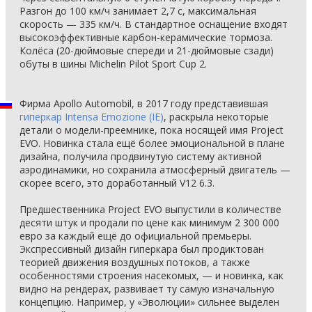
Разгон до 100 км/ч занимает 2,7 с, максимальная
скорость — 335 км/ч. В стандартное оснащение входят
высокоэффективные карбон-керамические тормоза.
Колёса (20-дюймовые спереди и 21-дюймовые сзади)
обуты в шины Michelin Pilot Sport Cup 2.
Фирма Apollo Automobil, в 2017 году представившая
гиперкар Intensa Emozione (IE)
, раскрыла некоторые
детали о модели-преемнике, пока носящей имя Project
EVO. Новинка стала ещё более эмоциональной в плане
дизайна, получила продвинутую систему активной
аэродинамики, но сохранила атмосферный двигатель —
скорее всего, это доработанный V12 6.3.
Предшественника Project EVO выпустили в количестве
десяти штук и продали по цене как минимум 2 300 000
евро за каждый ещё до официальной премьеры.
Экспрессивный дизайн гиперкара был продиктован
теорией движения воздушных потоков, а также
особенностями строения насекомых, — и новинка, как
видно на рендерах, развивает ту самую изначальную
концепцию. Например, у «Эволюции» сильнее выделен