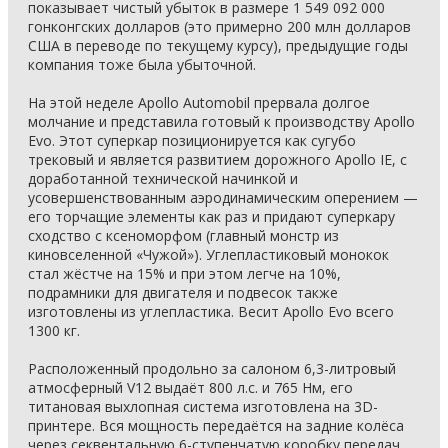
показывает чистый убыток в размере 1 549 092 000
гонконгских долларов (это примерно 200 млн долларов
США в переводе по текущему курсу), предыдущие годы
компания тоже была убыточной.
На этой неделе Apollo Automobil прервала долгое
молчание и представила готовый к производству Apollo
Evo. Этот суперкар позиционируется как сугубо
трековый и является развитием дорожного Apollo IE, с
доработанной технической начинкой и
усовершенствованным аэродинамическим оперением —
его торчащие элементы как раз и придают суперкару
сходство с ксеноморфом (главный монстр из
киновселенной «Чужой»). Углепластиковый монокок
стал жёстче на 15% и при этом легче на 10%,
подрамники для двигателя и подвесок также
изготовлены из углепластика. Весит Apollo Evo всего
1300 кг.
Расположенный продольно за салоном 6,3-литровый
атмосферный V12 выдаёт 800 л.с. и 765 Нм, его
титановая выхлопная система изготовлена на 3D-
принтере. Вся мощность передаётся на задние колёса
через секвентальную 6-ступенчатую коробку передач.