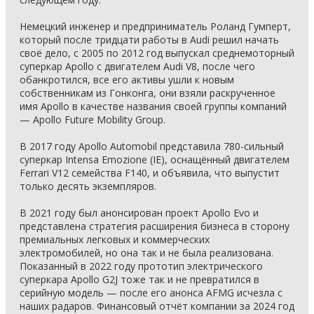
Немецкий инженер и предприниматель Роланд Гумперт,
который после тридцати работы в Audi решил начать
своё дело, с 2005 по 2012 год выпускал среднемоторный
суперкар Apollo с двигателем Audi V8, после чего
обанкротился, все его активы ушли к новым
собственникам из Гонконга, они взяли раскрученное
имя Apollo в качестве названия своей группы компаний
— Apollo Future Mobility Group.
В 2017 году Apollo Automobil представила 780-сильный
суперкар Intensa Emozione (IE), оснащённый двигателем
Ferrari V12 семейства F140, и объявила, что выпустит
только десять экземпляров.
В 2021 году был анонсирован проект Apollo Evo и
представлена стратегия расширения бизнеса в сторону
премиальных легковых и коммерческих
электромобилей, но она так и не была реализована.
Показанный в 2022 году прототип электрического
суперкара Apollo G2J тоже так и не превратился в
серийную модель — после его анонса AFMG исчезла с
наших радаров. Финансовый отчёт компании за 2024 год