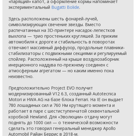
«парящий» капот, а оформление кормы напоминает
экспериментальный
Bugatti Bolide
.
Здесь расположены шесть фонарей-лучей,
символизирующих свечение звезды. Вместо
распечатанных на 3D-принтере насадок-лепестков
выхлопа — трио простеньких кругляшей. За прижим
автомобиля к дороге и стабильность в поворотах
отвечают массивный диффузор, продольные плавники-
стабилизаторы с подвижными секциями и регулируемый
спойлер. Расположенный на крыше воздухозаборник
инерционного наддува по-прежнему соединен с
атмосферным агрегатом — но каким именно пока
неизвестно.
Предположительно Project EVO получит
модернизированный V12 6.3, созданный Autotecnica
Motori и HWA AG на базе блока Ferrari. На IE он выдает
780 лошадиных сил и 760 Нм крутящего момента и
работает в паре с шестиступенчатой секвентальной
коробкой Hewland. Для «Эволюции» отдачу могут
поднять до 1000 сил — о технической возможности
сделать это говорил генеральный менеджер Apollo
Automobil Райан Беррис в 2018-м.