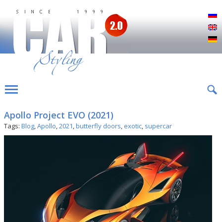
Р
E
D
Apollo Project EVO (2021)
Tags:
Blog
,
Apollo
,
2021
,
butterfly doors
,
exotic
,
supercar