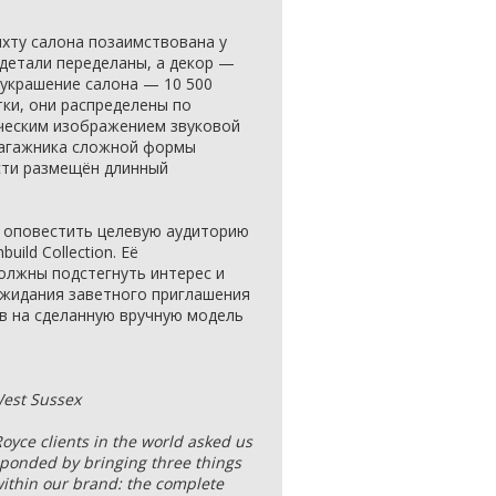
хту салона позаимствована у
 детали переделаны, а декор —
 украшение салона — 10 500
ки, они распределены по
ическим изображением звуковой
багажника сложной формы
сти размещён длинный
 оповестить целевую аудиторию
uild Collection. Её
олжны подстегнуть интерес и
ожидания заветного приглашения
в на сделанную вручную модель
West Sussex
oyce clients in the world asked us
sponded by bringing three things
within our brand: the complete