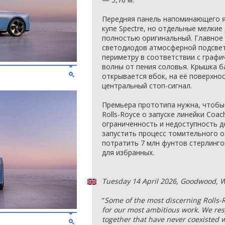
Передняя панель напоминающего я
купе Spectre, но отдельные мелкие
полностью оригинальный. Главное
светодиодов атмосферной подсвет
периметру в соответствии с граф
волны от пения соловья. Крышка 
открывается вбок, на её поверхно
центральный стоп-сигнал.
Премьера прототипа нужна, чтобы
Rolls-Royce о запуске линейки Coachb
ограниченность и недоступность д
запустить процесс томительного 
потратить 7 млн фунтов стерлинго
для избранных.
Tuesday 14 April 2026, Goodwood, 
“
Some of the most discerning Rolls-R
for our most ambitious work. We re
together that have never coexisted 