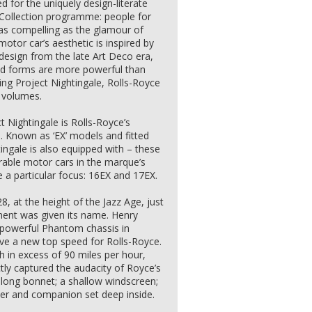
 for the uniquely design-literate
d Collection programme: people for
 as compelling as the glamour of
otor car’s aesthetic is inspired by
design from the late Art Deco era,
ted forms are more powerful than
ing Project Nightingale, Rolls-Royce
 volumes.
t Nightingale is Rolls-Royce’s
. Known as ‘EX’ models and fitted
ingale is also equipped with – these
rable motor cars in the marque’s
 a particular focus: 16EX and 17EX.
, at the height of the Jazz Age, just
ment was given its name. Henry
 powerful Phantom chassis in
eve a new top speed for Rolls-Royce.
 in excess of 90 miles per hour,
ly captured the audacity of Royce’s
a long bonnet; a shallow windscreen;
ver and companion set deep inside.