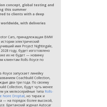
tion concept, global testing and
ng this summer
ered to clients with a deep
 worldwide, with deliveries
Motor Cars, принадлежащая BMW
й истории электрический
чивший имя Project Nightingale,
 2028 году, будет изготовлено
аже их не будет — новинку
 клиентам Rolls-Royce по
ls-Royce запускает линейку
ванием Coachbuild Collection,
ждые два-три года. По своему
ild Collection, будут чуть менее
сем уж мелкосерийные типа
Rolls-
e Noire Droptail
, но тираж и
на — на порядок более высокой,
yce. Британский журнал Autocar