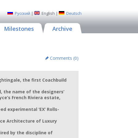
Русский
|
English
|
Deutsch
Milestones
Archive
Comments (
0
)
htingale, the first Coachbuild
, the name of the designers’
ce’s French Riviera estate,
ed experimental ‘EX’ Rolls-
ce Architecture of Luxury
ired by the discipline of