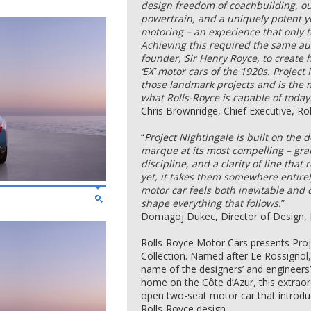
design freedom of coachbuilding, our
powertrain, and a uniquely potent y
motoring – an experience that only 
Achieving this required the same au
founder, Sir Henry Royce, to create h
‘EX’ motor cars of the 1920s. Project 
those landmark projects and is the 
what Rolls-Royce is capable of today
Chris Brownridge, Chief Executive, R
“
Project Nightingale is built on the d
marque at its most compelling – gra
discipline, and a clarity of line that
yet, it takes them somewhere entire
motor car feels both inevitable and 
shape everything that follows.
”
Domagoj Dukec, Director of Design, 
Rolls-Royce Motor Cars presents Proj
Collection. Named after Le Rossignol, 
name of the designers’ and engineers
home on the Côte d’Azur, this extraor
open two-seat motor car that introdu
Rolls-Royce design.