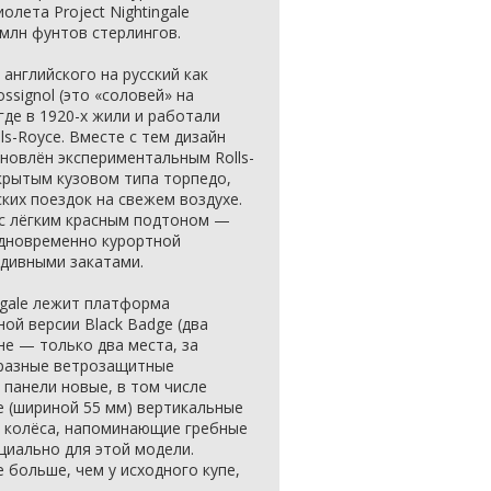
лета Project Nightingale
 млн фунтов стерлингов.
 английского на русский как
ssignol (это «соловей» на
где в 1920-х жили и работали
s-Royce. Вместе с тем дизайн
охновлён экспериментальным Rolls-
ткрытым кузовом типа торпедо,
ких поездок на свежем воздухе.
e с лёгким красным подтоном —
одновременно курортной
 дивными закатами.
ingale лежит платформа
ной версии Black Badge (два
оне — только два места, за
бразные ветрозащитные
 панели новые, в том числе
е (шириной 55 мм) вертикальные
 колёса, напоминающие гребные
циально для этой модели.
 больше, чем у исходного купе,