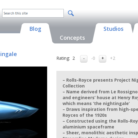
Blog
Studios
Concepts
tingale
Rating:
2
-0
+2
– Rolls-Royce presents Project Nig
Collection
– Name derived from Le Rossignol
and engineers’ house at Henry Roy
which means ‘the nightingale’
– Draws inspiration from high-spe
Royces of the 1920s
– Constructed using the Rolls-Roy
aluminium spaceframe
– Sheer, monolithic aesthetic insp