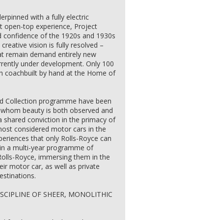
rpinned with a fully electric
ent open-top experience, Project
d confidence of the 1920s and 1930s
 creative vision is fully resolved –
hat remain demand entirely new
rrently under development. Only 100
ch coachbuilt by hand at the Home of
ild Collection programme have been
or whom beauty is both observed and
a shared conviction in the primacy of
most considered motor cars in the
periences that only Rolls-Royce can
ng in a multi-year programme of
olls-Royce, immersing them in the
eir motor car, as well as private
estinations.
SCIPLINE OF SHEER, MONOLITHIC