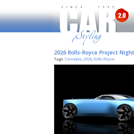
2026 Rolls-Royce Project Nigh
Tags:
Concepts
,
2026
,
Rolls-Royce