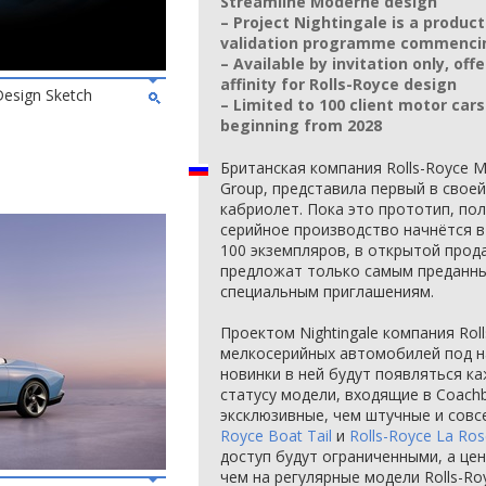
Streamline Moderne design
– Project Nightingale is a produc
validation programme commenci
– Available by invitation only, off
affinity for Rolls-Royce design
Design Sketch
– Limited to 100 client motor cars
beginning from 2028
Британская компания Rolls-Royce 
Group, представила первый в свое
кабриолет. Пока это прототип, полу
серийное производство начнётся в
100 экземпляров, в открытой прод
предложат только самым преданным
специальным приглашениям.
Проектом Nightingale компания Rol
мелкосерийных автомобилей под наз
новинки в ней будут появляться ка
статусу модели, входящие в Coachbu
эксклюзивные, чем штучные и сов
Royce Boat Tail
и
Rolls-Royce La Ros
доступ будут ограниченными, а це
чем на регулярные модели Rolls-Ro