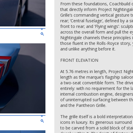
From these foundations, Coachbuild des
that directly inform Project Nightingal
Grille’s commanding vertical gesture tr
rear; ‘Central fuselage’, defined by a 
front to rear; and ‘Flying wings’: scul
across the overall form and pull the e
Nightingale channels these principles i
those fluent in the Rolls-Royce story
and unlike anything before it.
FRONT ELEVATION
At 5.76 metres in length, Project Nigh
length as the marque’s flagship saloo
a two-seat convertible form. The drive
entirely: with no requirement for the 
internal combustion engine, designe
of uninterrupted surfacing between t
and the Pantheon Grille.
The grille itself is a bold interpretat
icons in luxury. Its generous surroun
to be carved from a solid block of sta