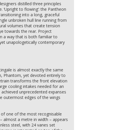
igners distilled three principles
e. ‘Upright to flowing’: the Pantheon
ansitioning into a long, graceful
single unbroken hull line running from
ptural volumes that create tension
ye towards the rear. Project
n a way that is both familiar to
, yet unapologetically contemporary
tingale is almost exactly the same
n, Phantom, yet devoted entirely to
train transforms the front elevation
large cooling intakes needed for an
rs achieved unprecedented expanses
he outermost edges of the wings
ion of one of the most recognisable
d – almost a metre in width – appears
inless steel, with 24 vanes set