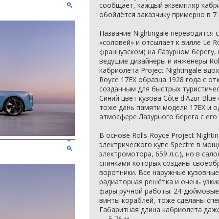
сообщает, каждый экземпляр кабрио
обойдётся заказчику примерно в 7
Название Nightingale переводится с
«соловей» и отсылает к вилле Le Ro
французском) на Лазурном берегу, 
ведущие дизайнеры и инженеры Roll
кабриолета Project Nightingale вд
Royce 17EX образца 1928 года с о
созданным для быстрых туристичес
Синий цвет кузова Côte d'Azur Blu
тоже дань памяти модели 17EX и 
атмосфере Лазурного берега с его
В основе Rolls-Royce Project Night
электрического купе Spectre в мощ
электромотора, 659 л.с.), но в сал
спинками которых созданы своео
воротники. Все наружные кузовные
радиаторная решётка и очень узки
фары ручной работы. 24-дюймовые
винты кораблей, тоже сделаны спе
Габаритная длина кабриолета даже
— 5,76 м.