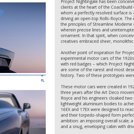
Project Nightingale has been conceived
clients at the heart of the Coachbuil
whom a perfectly resolved surface is
driving an open-top Rolls-Royce. The m
the principles of Streamline Moderne 
wherein precise lines and uninterrup
ornament. In that spirit, when conceiv
creatives embraced sheer, monolithic
Another point of inspiration for Projec
experimental motor cars of the 1920s
with red badges – which Project Night
are some of the rarest and most desi
history. Two of these prototypes were
These motor cars were created in 1928
three years after the Art Deco move
Royce and his engineers cloaked two
lightweight aluminium bodies to achi
16EX and 17EX were designed to reach
and their torpedo-shaped form perfect
ambition: an imposing overall scale; 
and a snug, enveloping cabin with dri