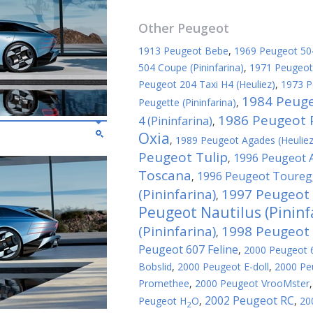
Other
Peugeot
1913 Peugeot Bebe
,
1969 Peugeot 504 
504 Coupe (Pininfarina)
,
1971 Peugeot 
Peugeot 204 Taxi H4 (Heuliez)
,
1973 P
1984 Peug
Peugette (Pininfarina)
,
1986 Peugeot 
4 (Pininfarina)
,
Oxia
,
1989 Peugeot Agades (Heuliez
Peugeot Tulip
1996 Peugeot 
,
Toscana
1996 Peugeot Toureg
,
(Pininfarina)
1997 Peugeot
,
Peugeot Nautilus (Pininf
(Pininfarina)
1998 Peugeot C
,
Peugeot 607 Feline
,
2000 Peugeot 6
Bobslid
,
2000 Peugeot E-doll
,
2000 Pe
Promethee
,
2000 Peugeot VrooMster
2002 Peugeot RC
Peugeot H
O
,
,
20
2