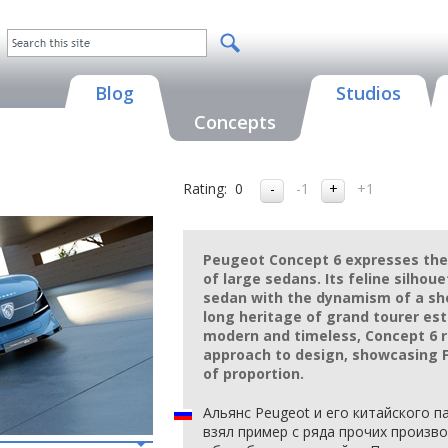
Blog
Studios
Concepts
Rating:
0
-1
+1
Peugeot Concept 6 expresses the 
of large sedans. Its feline silho
sedan with the dynamism of a sh
long heritage of grand tourer est
modern and timeless, Concept 6 r
approach to design, showcasing F
of proportion.
Альянс Peugeot и его китайского п
взял пример с ряда прочих произв