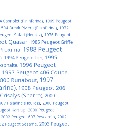
Cabriolet (Pininfarina)
,
1969 Peugeot
504 Break Riviera (Pininfarina)
,
1972
eugeot Safari (Heuliez)
,
1976 Peugeot
eot Quasar
1985 Peugeot Griffe
,
1988 Peugeot
Proxima
,
1995
1994 Peugeot Ion
)
,
,
1996 Peugeot
Asphalte
,
1997 Peugeot 406 Coupe
,
1997
 806 Runabout
,
arina)
1998 Peugeot 206
,
risalys (Sbarro)
2000
,
07 Paladine (Heuliez)
,
2000 Peugeot
ugeot Kart Up
,
2000 Peugeot
,
2002 Peugeot 607 Pescarolo
,
2002
2003 Peugeot
02 Peugeot Sesame
,