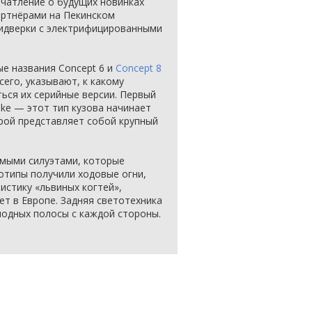
ечатление о будущих новинках
артнёрами на Пекинском
идверки с электрифицированными
е названия Concept 6 и
Concept 8
его, указывают, к какому
ься их серийные версии. Первый
ake — этот тип кузова начинает
рой представляет собой крупный
мыми силуэтами, которые
отипы получили ходовые огни,
стику «львиных когтей»,
ет в Европе. Задняя светотехника
иодных полосы с каждой стороны.