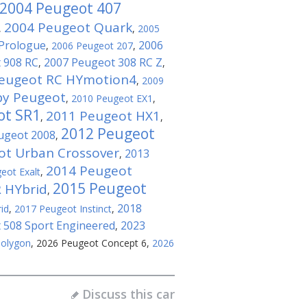
2004 Peugeot 407
2004 Peugeot Quark
,
,
2005
 Prologue
2006
,
2006 Peugeot 207
,
 908 RC
2007 Peugeot 308 RC Z
,
,
eugeot RC HYmotion4
,
2009
by Peugeot
,
2010 Peugeot EX1
,
ot SR1
2011 Peugeot HX1
,
,
2012 Peugeot
ugeot 2008
,
ot Urban Crossover
2013
,
2014 Peugeot
eot Exalt
,
2015 Peugeot
 HYbrid
,
2018
id
,
2017 Peugeot Instinct
,
 508 Sport Engineered
2023
,
Polygon
,
2026 Peugeot Concept 6
,
2026
Discuss this car