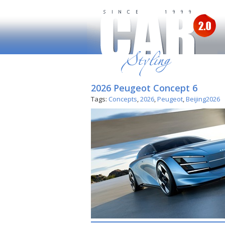
2026 Peugeot Concept 6
Tags:
Concepts
,
2026
,
Peugeot
,
Beijing2026