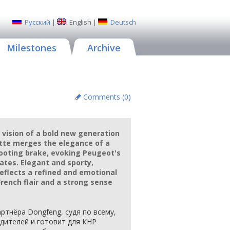
Русский
|
English
|
Deutsch
Milestones
Archive
Comments (
0
)
vision of a bold new generation
uette merges the elegance of a
ooting brake, evoking Peugeot's
ates. Elegant and sporty,
eflects a refined and emotional
rench flair and a strong sense
артнёра Dongfeng, судя по всему,
одителей и готовит для КНР