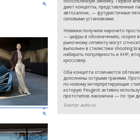
обособленную линейку. Первое вп
дают концепты, представленные п
автосалоне, — футуристичные пят
силовыми установками.
Новинки получили нарочито просты
— цифры в обозначениях, скорее вс
рыночному сегменту могут относит
выполнен в стилистике shooting br
набирать популярность в КНР, вто
кроссовер.
Оба концепта отличаются обтекае
дополнены острыми гранями. Прот
по-новому интерпретирующие стили
которую Peugeot активно использу
прототипов лаконична — по три д
Source: auto.ru