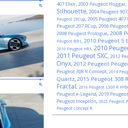
407 Elixir
2003 Peugeot Hoggar
,
,
Silhouette
2004 Peugeot 907
,
2005 Peugeot 407
Peugeot 20Cup
,
Peugeot 207 RCup
2006 Peugeot
,
2008 P
2008 Peugeot Prologue
,
2010 Peugeot 5 
Peugeot BB1
,
2010 Peuge
2010 Peugeot HR1
,
2011 Peugeot SXC
2012 Pe
,
Onyx
2012 Peugeot Peuge
,
Peugeot 308 R Concept
,
2014 Peug
Quartz
2015 Peugeot 308 R
,
Fractal
,
2016 Peugeot L500 R HYbr
Peugeot e-Legend
2019 Peugeot
,
Peugeot Inception
,
2025 Peugeot 
Peugeot Concept 8