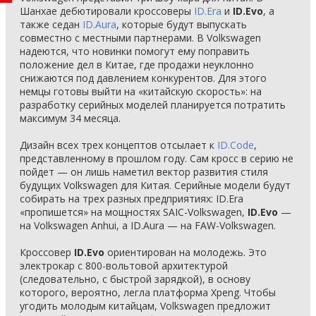
Шанхае дебютировали кроссоверы
ID.Era
и
ID.Evo
, а
также седан
ID.Aura
, которые будут выпускать
совместно с местными партнерами. В Volkswagen
надеются, что новинки помогут ему поправить
положение дел в Китае, где продажи неуклонно
снижаются под давлением конкурентов. Для этого
немцы готовы выйти на «китайскую скорость»: на
разработку серийных моделей планируется потратить
максимум 34 месяца.
Дизайн всех трех концептов отсылает к
ID.Code
,
представленному в прошлом году. Сам кросс в серию не
пойдет — он лишь наметил вектор развития стиля
будущих Volkswagen для Китая. Серийные модели будут
собирать на трех разных предприятиях: ID.Era
«пропишется» на мощностях SAIC-Volkswagen,
ID.Evo
—
на Volkswagen Anhui, а ID.Aura — на FAW-Volkswagen.
Кроссовер
ID.Evo
ориентирован на молодежь. Это
электрокар с 800-вольтовой архитектурой
(следовательно, с быстрой зарядкой), в основу
которого, вероятно, легла платформа Xpeng. Чтобы
угодить молодым китайцам, Volkswagen предложит