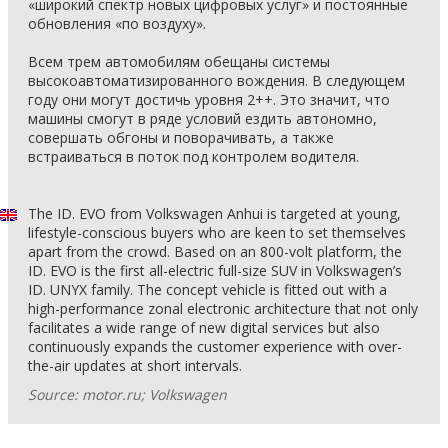
«широкий спектр новых цифровых услуг» и постоянные
обновления «по воздуху».
Всем трем автомобилям обещаны системы
высокоавтоматизированного вождения. В следующем
году они могут достичь уровня 2++. Это значит, что
машины смогут в ряде условий ездить автономно,
совершать обгоны и поворачивать, а также
встраиваться в поток под контролем водителя.
The ID. EVO from Volkswagen Anhui is targeted at young,
lifestyle-conscious buyers who are keen to set themselves
apart from the crowd. Based on an 800-volt platform, the
ID. EVO is the first all-electric full-size SUV in Volkswagen’s
ID. UNYX family. The concept vehicle is fitted out with a
high-performance zonal electronic architecture that not only
facilitates a wide range of new digital services but also
continuously expands the customer experience with over-
the-air updates at short intervals.
Source: motor.ru; Volkswagen