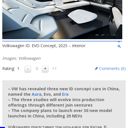
Volkswagen ID. EVO Concept, 2025 – Interior
Images: Volkswagen
Rating:
1
-0
+1
Comments (
0
)
– VW has revealed three new ID concept cars in China,
named the
Aura
, Evo, and
Era
– The three studies will evolve into production
offerings through different join ventures
– The company plans to launch over 30 new model
launches in China, including 20 NEVs
Volkswagen представил три шоу-кара для Китая. В