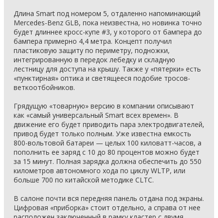
Длина Smart под номером 5, отдаленно напоминающий
Mercedes-Benz GLB, пока неизвестна, но новинка точно
будет длиннее кросс-купе #3, у которого от бампера до
бампера примерно 4,4 метра. Концепт получил
пластиковую защиту по периметру, подножки,
интегрированную в передок лебедку и складную
лестницу для доступа на крышу. Также у «пятерки» есть
«пунктирная» оптика и светящееся подобие тросов-
веткоотбойников.
Грядущую «товарную» версию в компании описывают
как «самый универсальный Smart всех времен». В
движение его будет приводить пара электродвигателей,
привод будет только полным. Уже известна емкость
800-вольтовой батареи — целых 100 киловатт-часов, а
пополнить ее заряд с 10 до 80 процентов можно будет
за 15 минут. Полная зарядка должна обеспечить до 550
километров автономного хода по циклу WLTP, или
больше 700 по китайской методике CLTC.
В салоне почти вся передняя панель отдана под экраны.
Цифровая «приборка» стоит отдельно, а справа от нее
расположен заключенный в рамку кластер с двумя