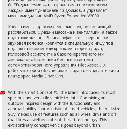
OLED-дисплеями — центральным и пассажирским.
Каждый имеет диагональ 13 дюймов, а управляет
мультимедиа чип AMD Ryzen Embedded V2000.
Кресла имеют «режим невесомости», позволяющий
расслабиться, функции массажа и вентиляции, а также
подставки для ног. В числе «фишек» — переносная
звуковая колонка (крепится в специальную нишу под
подлокотником между креслами второго ряда),
голосовой ассистент на базе генеративного ИИ
американской компании Cerence и система
автоматизированного управления Pilot Assist 3.0,
работу которой обеспечивает лидар и вычислительная
платформа Nvidia Drive Orin.
With the smart Concept #5, the brand introduces its most
spacious and versatile vehicle to date. Combining an
outdoor-inspired design with the functionality and
approachability characteristic of smart vehicles, the mid-size
SUV makes use of features such as all-wheel drive and off-
road tires as well as state-of-the-art technology. This
extraordinary concept vehicle goes beyond urban