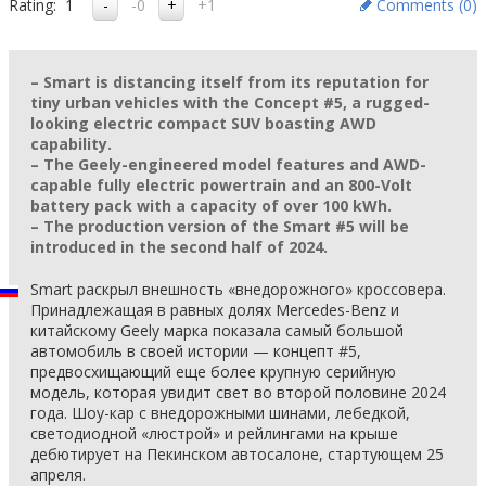
Rating:
1
-0
+1
Comments (
0
)
– Smart is distancing itself from its reputation for
tiny urban vehicles with the Concept #5, a rugged-
looking electric compact SUV boasting AWD
capability.
– The Geely-engineered model features and AWD-
capable fully electric powertrain and an 800-Volt
battery pack with a capacity of over 100 kWh.
– The production version of the Smart #5 will be
introduced in the second half of 2024.
Smart раскрыл внешность «внедорожного» кроссовера.
Принадлежащая в равных долях Mercedes-Benz и
китайскому Geely марка показала самый большой
автомобиль в своей истории — концепт #5,
предвосхищающий еще более крупную серийную
модель, которая увидит свет во второй половине 2024
года. Шоу-кар с внедорожными шинами, лебедкой,
светодиодной «люстрой» и рейлингами на крыше
дебютирует на Пекинском автосалоне, стартующем 25
апреля.