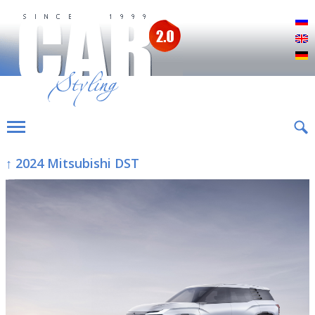
Р
E
D
↑ 2024 Mitsubishi DST