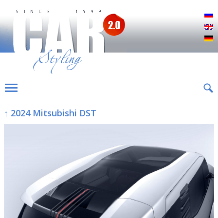
Р
E
D
↑ 2024 Mitsubishi DST