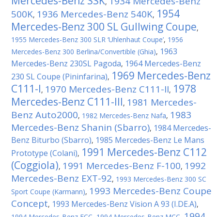
Mercedes-Benz SSK
1934 Mercedes-Benz
,
1954
500K
1936 Mercedes-Benz 540K
,
,
Mercedes-Benz 300 SL Gullwing Coupe
,
1955 Mercedes-Benz 300 SLR ‘Uhlenhaut Coupe’
,
1956
1963
Mercedes-Benz 300 Berlina/Convertible (Ghia)
,
Mercedes-Benz 230SL Pagoda
1964 Mercedes-Benz
,
1969 Mercedes-Benz
230 SL Coupe (Pininfarina)
,
C111-I
1978
1970 Mercedes-Benz C111-II
,
,
Mercedes-Benz C111-III
1981 Mercedes-
,
Benz Auto2000
1983
,
1982 Mercedes-Benz Nafa
,
Mercedes-Benz Shanin (Sbarro)
1984 Mercedes-
,
Benz Biturbo (Sbarro)
1985 Mercedes-Benz Le Mans
,
1991 Mercedes-Benz C112
Prototype (Colani)
,
(Coggiola)
1991 Mercedes-Benz F-100
1992
,
,
Mercedes-Benz EXT-92
,
1993 Mercedes-Benz 300 SC
1993 Mercedes-Benz Coupe
Sport Coupe (Karmann)
,
Concept
1993 Mercedes-Benz Vision A 93 (I.DE.A)
,
,
1994
1994 Mercedes-Benz FCC
,
1994 Mercedes-Benz MCC
,