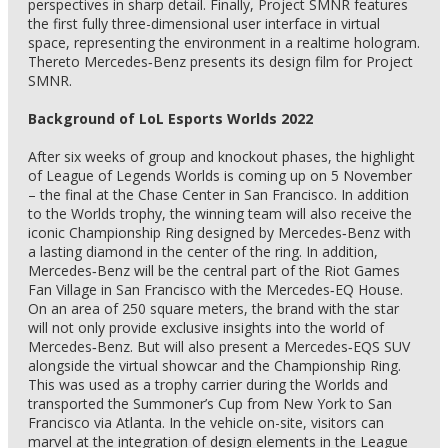
perspectives in sharp detail. Finally, Project SMNR features
the first fully three-dimensional user interface in virtual
space, representing the environment in a realtime hologram.
Thereto Mercedes‑Benz presents its design film for Project
SMNR.
Background of LoL Esports Worlds 2022
After six weeks of group and knockout phases, the highlight
of League of Legends Worlds is coming up on 5 November
– the final at the Chase Center in San Francisco. In addition
to the Worlds trophy, the winning team will also receive the
iconic Championship Ring designed by Mercedes‑Benz with
a lasting diamond in the center of the ring. In addition,
Mercedes‑Benz will be the central part of the Riot Games
Fan Village in San Francisco with the Mercedes‑EQ House.
On an area of 250 square meters, the brand with the star
will not only provide exclusive insights into the world of
Mercedes‑Benz. But will also present a Mercedes‑EQS SUV
alongside the virtual showcar and the Championship Ring.
This was used as a trophy carrier during the Worlds and
transported the Summoner’s Cup from New York to San
Francisco via Atlanta. In the vehicle on-site, visitors can
marvel at the integration of design elements in the League