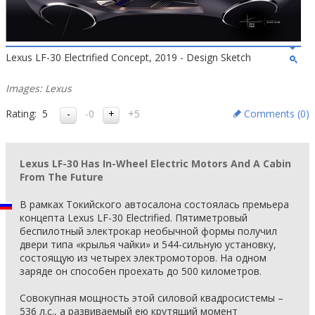
Lexus LF-30 Electrified Concept, 2019 - Design Sketch
Images: Lexus
Rating:
5
-0
+5
Comments (
0
)
Lexus LF-30 Has In-Wheel Electric Motors And A Cabin
From The Future
В рамках Токийского автосалона состоялась премьера
концепта Lexus LF-30 Electrified. Пятиметровый
беспилотный электрокар необычной формы получил
двери типа «крылья чайки» и 544-сильную установку,
состоящую из четырех электромоторов. На одном
заряде он способен проехать до 500 километров.
Совокупная мощность этой силовой квадросистемы –
536 л.с., а развиваемый ею крутящий момент