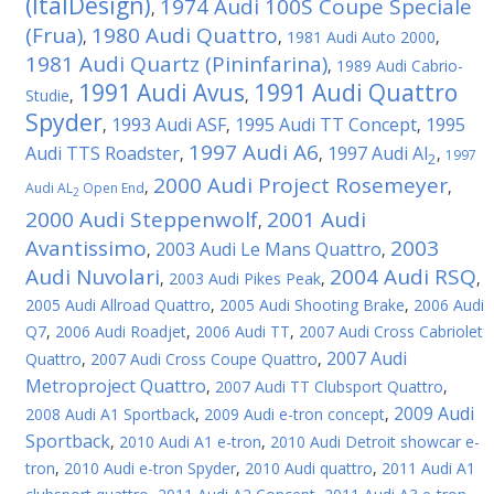
(ItalDesign)
1974 Audi 100S Coupe Speciale
,
(Frua)
1980 Audi Quattro
,
,
1981 Audi Auto 2000
,
1981 Audi Quartz (Pininfarina)
,
1989 Audi Cabrio-
1991 Audi Avus
1991 Audi Quattro
Studie
,
,
Spyder
1993 Audi ASF
1995 Audi TT Concept
1995
,
,
,
1997 Audi A6
Audi TTS Roadster
1997 Audi Al
,
,
,
1997
2
2000 Audi Project Rosemeyer
,
,
Audi AL
Open End
2
2000 Audi Steppenwolf
2001 Audi
,
Avantissimo
2003
2003 Audi Le Mans Quattro
,
,
Audi Nuvolari
2004 Audi RSQ
,
2003 Audi Pikes Peak
,
,
2005 Audi Allroad Quattro
,
2005 Audi Shooting Brake
,
2006 Audi
Q7
,
2006 Audi Roadjet
,
2006 Audi TT
,
2007 Audi Cross Cabriolet
2007 Audi
Quattro
,
2007 Audi Cross Coupe Quattro
,
Metroproject Quattro
,
2007 Audi TT Clubsport Quattro
,
2009 Audi
2008 Audi A1 Sportback
,
2009 Audi e-tron concept
,
Sportback
,
2010 Audi A1 e-tron
,
2010 Audi Detroit showcar e-
tron
,
2010 Audi e-tron Spyder
,
2010 Audi quattro
,
2011 Audi A1