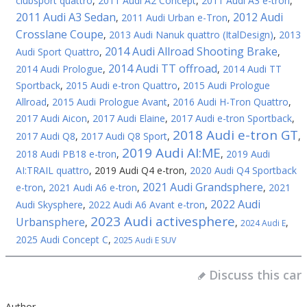
clubsport quattro
,
2011 Audi A2 Concept
,
2011 Audi A3 e-tron
,
2011 Audi A3 Sedan
2012 Audi
,
2011 Audi Urban e-Tron
,
Crosslane Coupe
,
2013 Audi Nanuk quattro (ItalDesign)
,
2013
2014 Audi Allroad Shooting Brake
Audi Sport Quattro
,
,
2014 Audi TT offroad
2014 Audi Prologue
,
,
2014 Audi TT
Sportback
,
2015 Audi e-tron Quattro
,
2015 Audi Prologue
Allroad
,
2015 Audi Prologue Avant
,
2016 Audi H-Tron Quattro
,
2017 Audi Aicon
,
2017 Audi Elaine
,
2017 Audi e-tron Sportback
,
2018 Audi e-tron GT
2017 Audi Q8
,
2017 Audi Q8 Sport
,
,
2019 Audi AI:ME
2018 Audi PB18 e-tron
,
,
2019 Audi
AI:TRAIL quattro
,
2019 Audi Q4 e-tron
,
2020 Audi Q4 Sportback
2021 Audi Grandsphere
e-tron
,
2021 Audi A6 e-tron
,
,
2021
2022 Audi
Audi Skysphere
,
2022 Audi A6 Avant e-tron
,
2023 Audi activesphere
Urbansphere
,
,
,
2024 Audi E
2025 Audi Concept C
,
2025 Audi E SUV
Discuss this car
Author