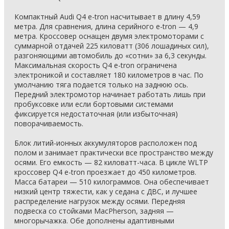
Компактный Audi Q4 e-tron насчитывает в длину 4,59
метра. Для сравнения, длина серийного e-tron — 4,9
метра. Кроссовер оснащен двумя электромоторами с
суммарной отдачей 225 киловатт (306 лошадиных сил),
разгоняющими автомобиль до «сотни» за 6,3 секунды.
Максимальная скорость Q4 e-tron ограничена
электроникой и составляет 180 километров в час. По
умолчанию тяга подается только на заднюю ось.
Передний электромотор начинает работать лишь при
пробуксовке или если бортовыми системами
фиксируется недостаточная (или избыточная)
поворачиваемость.
Блок литий-ионных аккумуляторов расположен под
полом и занимает практически все пространство между
осями. Его емкость — 82 киловатт-часа. В цикле WLTP
кроссовер Q4 e-tron проезжает до 450 километров.
Масса батареи — 510 килограммов. Она обеспечивает
низкий центр тяжести, как у седана с ДВС, и лучшее
распределение нагрузок между осями. Передняя
подвеска со стойками MacPherson, задняя —
многорычажка. Обе дополнены адаптивными