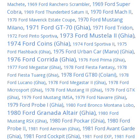
1969 Ford Super
Machete
,
1969 Ford Ranchero Scrambler
,
Cobra
1970 Ford Mach II
,
1969 Ford Thunderbird Saturn II
,
,
1970 Ford Mustang
1970 Ford Maverick Estate Coupe
,
1971 Ford GT-70 (Ghia)
Milano
1971 Ford Tridon
,
,
,
1973 Ford Mustela II (Ghia)
1972 Ford Pinto Sportiva
,
,
1974 Ford Coins (Ghia)
,
1974 Ford Sportiva II
,
1975
1975 Ford Urban Car (Manx) (Ghia)
Ford Flashback (Ghia)
,
,
1976 Ford Corrida (Ghia)
,
1976 Ford Prima (Ghia)
,
1977 Ford Megastar (Ghia)
,
1978 Ford Fiesta Fantasy
,
1978
1978 Ford GT80 (Colani)
Ford Fiesta Tuareg (Ghia)
,
,
1978
Ford Lucano (Ghia)
,
1978 Ford Megastar II (Ghia)
,
1978 Ford
Microsport (Ghia)
,
1978 Ford Mustang III (Ghia)
,
1979 Ford GTK
(Ghia)
,
1979 Ford Mustang IMSA
,
1979 Ford Navarre (Ghia)
,
1979 Ford Probe I (Ghia)
,
1980 Ford Bronco Montana Lobo
,
1980 Ford Granada Altair (Ghia)
,
1980 Ford
1980 Ford Pockar (Ghia)
1980 Ford
Mustang RSX (Ghia)
,
,
Probe II
1981 Ford Avant Garde
,
1981 Ford Aerovan (Ghia)
,
(Ghia)
1981 Ford Cockpit (Ghia)
,
,
1981 Ford EXP
,
1981 Ford