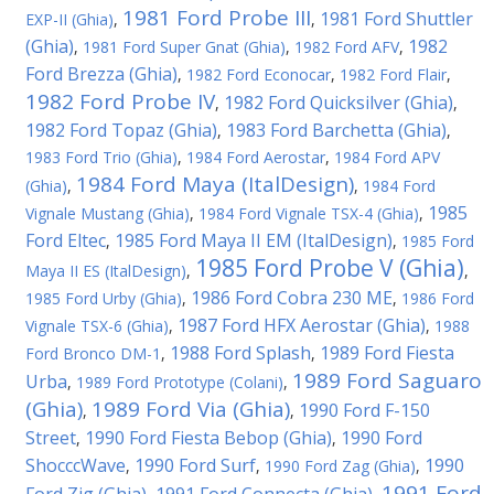
1981 Ford Probe III
1981 Ford Shuttler
EXP-II (Ghia)
,
,
(Ghia)
1982
,
1981 Ford Super Gnat (Ghia)
,
1982 Ford AFV
,
Ford Brezza (Ghia)
,
1982 Ford Econocar
,
1982 Ford Flair
,
1982 Ford Probe IV
1982 Ford Quicksilver (Ghia)
,
,
1982 Ford Topaz (Ghia)
1983 Ford Barchetta (Ghia)
,
,
1983 Ford Trio (Ghia)
,
1984 Ford Aerostar
,
1984 Ford APV
1984 Ford Maya (ItalDesign)
(Ghia)
,
,
1984 Ford
1985
Vignale Mustang (Ghia)
,
1984 Ford Vignale TSX-4 (Ghia)
,
Ford Eltec
1985 Ford Maya II EM (ItalDesign)
,
,
1985 Ford
1985 Ford Probe V (Ghia)
Maya II ES (ItalDesign)
,
,
1986 Ford Cobra 230 ME
1985 Ford Urby (Ghia)
,
,
1986 Ford
1987 Ford HFX Aerostar (Ghia)
Vignale TSX-6 (Ghia)
,
,
1988
1988 Ford Splash
1989 Ford Fiesta
Ford Bronco DM-1
,
,
1989 Ford Saguaro
Urba
,
1989 Ford Prototype (Colani)
,
(Ghia)
1989 Ford Via (Ghia)
1990 Ford F-150
,
,
Street
1990 Ford Fiesta Bebop (Ghia)
1990 Ford
,
,
ShocccWave
1990 Ford Surf
1990
,
,
1990 Ford Zag (Ghia)
,
1991 Ford