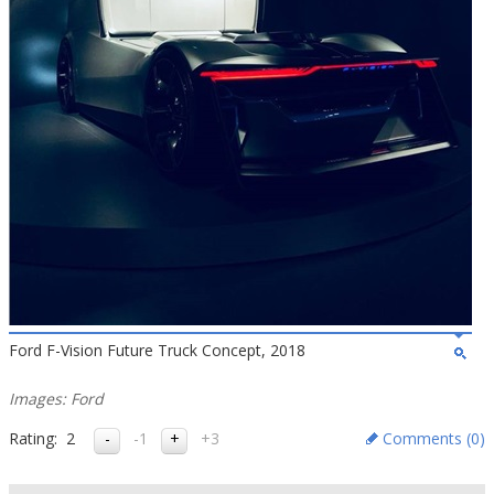
Ford F-Vision Future Truck Concept, 2018
Images: Ford
Rating:
2
-1
+3
Comments (
0
)