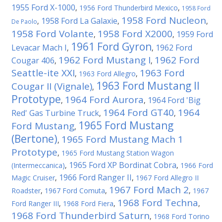
1955 Ford X-1000
,
1956 Ford Thunderbird Mexico
,
1958 Ford
1958 Ford Nucleon
1958 Ford La Galaxie
,
,
,
De Paolo
1958 Ford Volante
1958 Ford X2000
1959 Ford
,
,
1961 Ford Gyron
Levacar Mach I
1962 Ford
,
,
1962 Ford Mustang I
1962 Ford
Cougar 406
,
,
Seattle-ite XXI
1963 Ford
,
1963 Ford Allegro
,
1963 Ford Mustang II
Cougar II (Vignale)
,
Prototype
1964 Ford Aurora
1964 Ford 'Big
,
,
1964 Ford GT40
1964
Red' Gas Turbine Truck
,
,
1965 Ford Mustang
Ford Mustang
,
(Bertone)
1965 Ford Mustang Mach 1
,
Prototype
,
1965 Ford Mustang Station Wagon
1965 Ford XP Bordinat Cobra
(Intermeccanica)
,
,
1966 Ford
1966 Ford Ranger II
Magic Cruiser
,
,
1967 Ford Allegro II
1967 Ford Mach 2
Roadster
,
1967 Ford Comuta
,
,
1967
1968 Ford Techna
Ford Ranger III
,
1968 Ford Fiera
,
,
1968 Ford Thunderbird Saturn
,
1968 Ford Torino