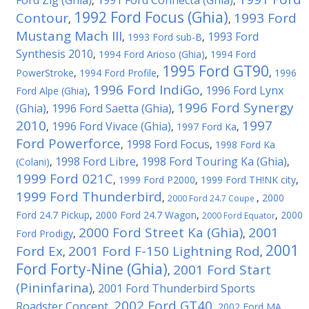
Ford Zig (Ghia)
1991 Ford Connecta (Ghia)
,
,
1992 Ford Focus (Ghia)
Contour
1993 Ford
,
,
Mustang Mach III
1993 Ford
,
1993 Ford sub-B
,
Synthesis 2010
,
1994 Ford Arioso (Ghia)
,
1994 Ford
1995 Ford GT90
PowerStroke
,
1994 Ford Profile
,
,
1996
1996 Ford IndiGo
1996 Ford Lynx
Ford Alpe (Ghia)
,
,
1996 Ford Synergy
(Ghia)
1996 Ford Saetta (Ghia)
,
,
2010
1997
1996 Ford Vivace (Ghia)
,
,
1997 Ford Ka
,
Ford Powerforce
1998 Ford Focus
,
,
1998 Ford Ka
1998 Ford Libre
1998 Ford Touring Ka (Ghia)
(Colani)
,
,
,
1999 Ford 021C
,
1999 Ford P2000
,
1999 Ford TH!NK city
,
1999 Ford Thunderbird
,
,
2000
2000 Ford 24.7 Coupe
Ford 24.7 Pickup
,
2000 Ford 24.7 Wagon
,
,
2000
2000 Ford Equator
2000 Ford Street Ka (Ghia)
2001
Ford Prodigy
,
,
2001
Ford Ex
2001 Ford F-150 Lightning Rod
,
,
Ford Forty-Nine (Ghia)
2001 Ford Start
,
(Pininfarina)
2001 Ford Thunderbird Sports
,
2002 Ford GT40
Roadster Concept
,
,
2002 Ford MA
,