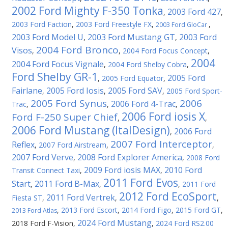
2002 Ford Mighty F-350 Tonka
2003 Ford 427
,
,
2003 Ford Faction
,
2003 Ford Freestyle FX
,
,
2003 Ford GloCar
2003 Ford Model U
2003 Ford Mustang GT
2003 Ford
,
,
2004 Ford Bronco
Visos
,
,
2004 Ford Focus Concept
,
2004
2004 Ford Focus Vignale
,
2004 Ford Shelby Cobra
,
Ford Shelby GR-1
2005 Ford
,
2005 Ford Equator
,
Fairlane
2005 Ford Iosis
2005 Ford SAV
,
,
,
2005 Ford Sport-
2005 Ford Synus
2006
2006 Ford 4-Trac
Trac
,
,
,
2006 Ford iosis X
Ford F-250 Super Chief
,
,
2006 Ford Mustang (ItalDesign)
2006 Ford
,
2007 Ford Interceptor
Reflex
,
2007 Ford Airstream
,
,
2007 Ford Verve
2008 Ford Explorer America
,
,
2008 Ford
2009 Ford iosis MAX
2010 Ford
Transit Connect Taxi
,
,
2011 Ford Evos
Start
2011 Ford B-Max
,
,
,
2011 Ford
2012 Ford EcoSport
2011 Ford Vertrek
Fiesta ST
,
,
,
,
2013 Ford Escort
,
2014 Ford Figo
,
2015 Ford GT
,
2013 Ford Atlas
2024 Ford Mustang
2018 Ford F-Vision
,
,
2024 Ford RS2.00