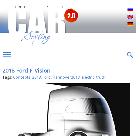
Р
E
D
2018 Ford F-Vision
Tags:
Concepts
,
2018
,
Ford
,
Hannover2018
,
electric
,
truck