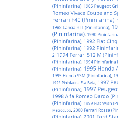
(Pininfarina)
1985 Peugeot Grif
,
Romeo Vivace Coupe and Spi
Ferrari F40 (Pininfarina)
,
19
1988 Lancia HIT (Pininfarina)
,
(Pininfarina)
1990 Pininfari
,
(Pininfarina)
1992 Fiat Cin
,
(Pininfarina)
1992 Pininfar
,
1994 Ferrari 512 M (Pininf
2
,
(Pininfarina)
1994 Pininfarina 
,
1995 Honda A
(Pininfarina)
,
1995 Honda SSM (Pininfarina)
19
,
1997 Pe
1996 Pininfarina Eta Beta
,
1997 Peugeot
(Pininfarina)
,
1998 Alfa Romeo Dardo (Pin
(Pininfarina)
1999 Fiat Wish (P
,
2000 Ferrari Rossa (Pi
Metrocubo
,
(Pininfarina)
2001 Ford Star
,