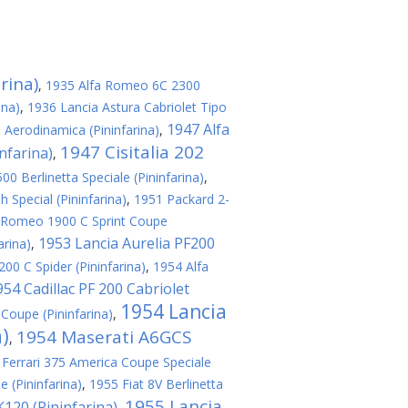
rina)
,
1935 Alfa Romeo 6C 2300
ina)
,
1936 Lancia Astura Cabriolet Tipo
1947 Alfa
a Aerodinamica (Pininfarina)
,
1947 Cisitalia 202
nfarina)
,
0 Berlinetta Speciale (Pininfarina)
,
 Special (Pininfarina)
,
1951 Packard 2-
 Romeo 1900 C Sprint Coupe
1953 Lancia Aurelia PF200
arina)
,
00 C Spider (Pininfarina)
,
1954 Alfa
954 Cadillac PF 200 Cabriolet
1954 Lancia
Coupe (Pininfarina)
,
a)
1954 Maserati A6GCS
,
 Ferrari 375 America Coupe Speciale
e (Pininfarina)
,
1955 Fiat 8V Berlinetta
1955 Lancia
120 (Pininfarina)
,