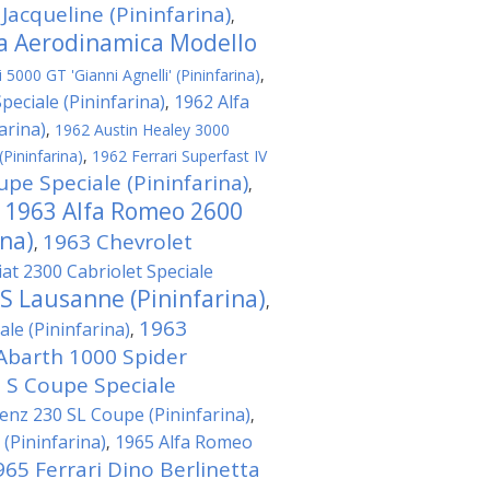
 Jacqueline (Pininfarina)
,
ta Aerodinamica Modello
5000 GT 'Gianni Agnelli' (Pininfarina)
,
eciale (Pininfarina)
1962 Alfa
,
arina)
,
1962 Austin Healey 3000
(Pininfarina)
,
1962 Ferrari Superfast IV
pe Speciale (Pininfarina)
,
1963 Alfa Romeo 2600
,
ina)
1963 Chevrolet
,
iat 2300 Cabriolet Speciale
 S Lausanne (Pininfarina)
,
1963
le (Pininfarina)
,
Abarth 1000 Spider
0 S Coupe Speciale
nz 230 SL Coupe (Pininfarina)
,
(Pininfarina)
1965 Alfa Romeo
,
965 Ferrari Dino Berlinetta