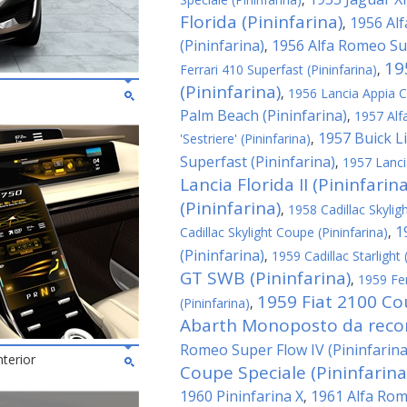
Florida (Pininfarina)
1956 Al
,
(Pininfarina)
1956 Alfa Romeo Sup
,
19
Ferrari 410 Superfast (Pininfarina)
,
(Pininfarina)
,
1956 Lancia Appia C
Palm Beach (Pininfarina)
,
1957 Alf
1957 Buick Li
'Sestriere' (Pininfarina)
,
Superfast (Pininfarina)
,
1957 Lanci
Lancia Florida II (Pininfarina
(Pininfarina)
,
1958 Cadillac Skyligh
1
Cadillac Skylight Coupe (Pininfarina)
,
(Pininfarina)
,
1959 Cadillac Starlight 
GT SWB (Pininfarina)
,
1959 Fe
1959 Fiat 2100 Co
(Pininfarina)
,
Abarth Monoposto da record
Romeo Super Flow IV (Pininfarina
nterior
Coupe Speciale (Pininfarina
1960 Pininfarina X
1961 Alfa Rom
,