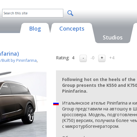
Blog
Concepts
Studios
nfarina)
Rating:
4
-0
+4
Built by Pininfarina
,
Following hot on the heels of the
Group presents the K550 and K750
Pininfarina.
Итальянское ателье Pininfarina и ки
Group представили на автошоу в 
кроссовера. Модель, подготовлен
(K750) версиях, получила более че
с микротурбогенератором.