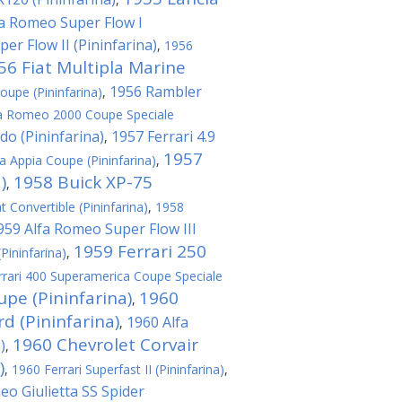
fa Romeo Super Flow I
er Flow II (Pininfarina)
,
1956
56 Fiat Multipla Marine
1956 Rambler
oupe (Pininfarina)
,
a Romeo 2000 Coupe Speciale
do (Pininfarina)
1957 Ferrari 4.9
,
1957
a Appia Coupe (Pininfarina)
,
)
1958 Buick XP-75
,
t Convertible (Pininfarina)
,
1958
959 Alfa Romeo Super Flow III
1959 Ferrari 250
(Pininfarina)
,
rrari 400 Superamerica Coupe Speciale
upe (Pininfarina)
1960
,
 (Pininfarina)
1960 Alfa
,
1960 Chevrolet Corvair
)
,
)
,
1960 Ferrari Superfast II (Pininfarina)
,
eo Giulietta SS Spider