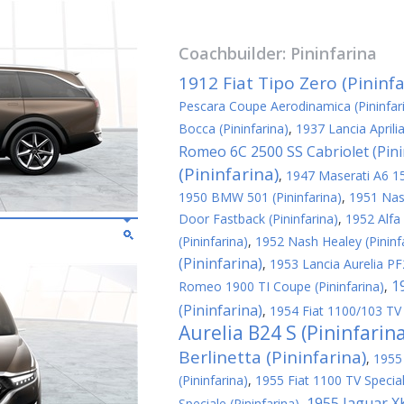
Coachbuilder:
Pininfarina
1912 Fiat Tipo Zero (Pininfa
Pescara Coupe Aerodinamica (Pininfar
Bocca (Pininfarina)
,
1937 Lancia Aprili
Romeo 6C 2500 SS Cabriolet (Pini
(Pininfarina)
,
1947 Maserati A6 150
1950 BMW 501 (Pininfarina)
,
1951 Nash
Door Fastback (Pininfarina)
,
1952 Alfa
(Pininfarina)
,
1952 Nash Healey (Pininf
(Pininfarina)
,
1953 Lancia Aurelia PF2
1
Romeo 1900 TI Coupe (Pininfarina)
,
(Pininfarina)
,
1954 Fiat 1100/103 TV 
Aurelia B24 S (Pininfarin
Berlinetta (Pininfarina)
,
1955
(Pininfarina)
,
1955 Fiat 1100 TV Special
1955 Jaguar XK
Speciale (Pininfarina)
,