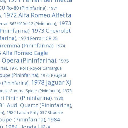
na)
,
U Ro-80 (Pininfarina)
,
1971
1972 Alfa Romeo Alfetta
)
,
1973
rrari 365/400/412 (Pininfarina)
,
Pininfarina)
1973 Chevrolet
,
arina)
1974 Ferrari CR 25
,
aremma (Pininfarina)
,
1974
 Alfa Romeo Eagle
 Opera (Pininfarina)
1975
,
ina)
,
1975 Rolls-Royce Camargue
upe (Pininfarina)
,
1976 Peugeot
1978 Jaguar XJ
 (Pininfarina)
,
ncia Gamma Spider (Pininfarina)
,
1978
i Pinin (Pininfarina)
,
1980
81 Audi Quartz (Pininfarina)
,
na)
,
1982 Lancia Rally 037 Stradale
oupe (Pininfarina)
1984
,
a)
1984 Honda HP-X
,