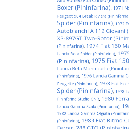
Alfa Romeo P33 Cuneo (Pininfari
Boxer (Pininfarina)
1971 NS
,
Peugeot 504 Break Riviera (Pininfarina
Spider (Pininfarina)
,
1972 Fe
Autobianchi A 112 Giovani (
XP-897GT Two-Rotor (Pininf
1974 Fiat 130 M
(Pininfarina)
,
1975
Lancia Beta Spider (Pininfarina)
,
1975 Fiat 130
(Pininfarina)
,
Lancia Beta Montecarlo (Pininfar
1976 Lancia Gamma Co
(Pininfarina)
,
1978 Fiat Ecos
Peugette (Pininfarina)
,
Spider (Pininfarina)
,
1978 La
1980 Ferrar
Pininfarina Studio CNR
,
19
Lancia Gamma Scala (Pininfarina)
,
1982 Lancia Gamma Olgiata (Pininfari
1983 Fiat Ritmo C
(Pininfarina)
,
Ferrari 288 GTO (Pininfarin