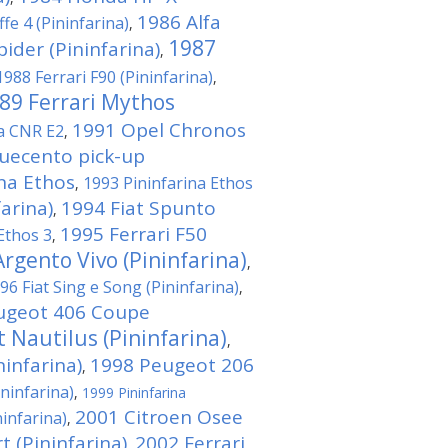
1986 Alfa
fe 4 (Pininfarina)
,
1987
der (Pininfarina)
,
1988 Ferrari F90 (Pininfarina)
,
89 Ferrari Mythos
1991 Opel Chronos
na CNR E2
,
quecento pick-up
ina Ethos
1993 Pininfarina Ethos
,
arina)
1994 Fiat Spunto
,
1995 Ferrari F50
Ethos 3
,
rgento Vivo (Pininfarina)
,
96 Fiat Sing e Song (Pininfarina)
,
ugeot 406 Coupe
 Nautilus (Pininfarina)
,
infarina)
1998 Peugeot 206
,
ininfarina)
,
1999 Pininfarina
2001 Citroen Osee
ninfarina)
,
t (Pininfarina)
2002 Ferrari
,