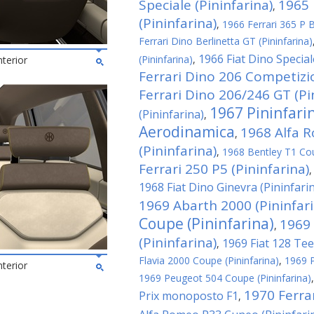
Speciale (Pininfarina)
1965 
,
(Pininfarina)
,
1966 Ferrari 365 P Be
Ferrari Dino Berlinetta GT (Pininfarina)
1966 Fiat Dino Special
(Pininfarina)
,
nterior
Ferrari Dino 206 Competizio
Ferrari Dino 206/246 GT (Pi
1967 Pininfari
(Pininfarina)
,
Aerodinamica
1968 Alfa 
,
(Pininfarina)
,
1968 Bentley T1 Cou
Ferrari 250 P5 (Pininfarina)
1968 Fiat Dino Ginevra (Pininfari
1969 Abarth 2000 (Pininfari
Coupe (Pininfarina)
1969 
,
(Pininfarina)
1969 Fiat 128 Tee
,
Flavia 2000 Coupe (Pininfarina)
,
1969 P
nterior
1969 Peugeot 504 Coupe (Pininfarina)
1970 Ferra
Prix monoposto F1
,