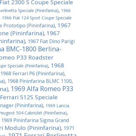
Fiat 2300 S Coupe Speciale
rlinetta Speciale (Pininfarina)
,
1966
,
1966 Fiat 124 Sport Coupe Speciale
1967
e Prototipo (Pininfarina)
,
ne (Pininfarina)
1967
,
ninfarina)
1967 Fiat Dino Parigi
,
na BMC-1800 Berlina-
Romeo P33 Roadster
1968
pe Speciale (Pininfarina)
,
1968 Ferrari P6 (Pininfarina)
,
,
na)
1968 Pininfarina BLMC 1100
,
,
1969 Alfa Romeo P33
na)
,
Ferrari 512S Speciale
nager (Pininfarina)
,
1969 Lancia
eugeot 504 Cabriolet (Pininfarina)
,
1969 Pininfarina Sigma Grand
,
ri Modulo (Pininfarina)
1971
,
1971 Ferrari Berlinetta