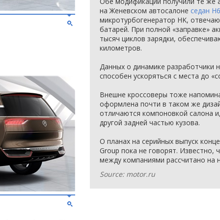
Обе модификации получили те же а
на Женевском автосалоне
седан H
микротурбогенератор HK, отвечаю
батарей. При полной «заправке» а
тысяч циклов зарядки, обеспечива
километров.
Данных о динамике разработчики н
способен ускоряться с места до «с
Внешне кроссоверы тоже напомин
оформлена почти в таком же диза
отличаются компоновкой салона и,
другой задней частью кузова.
О планах на серийных выпуск концепт
Group пока не говорят. Известно, 
между компаниями рассчитано на н
Source: motor.ru