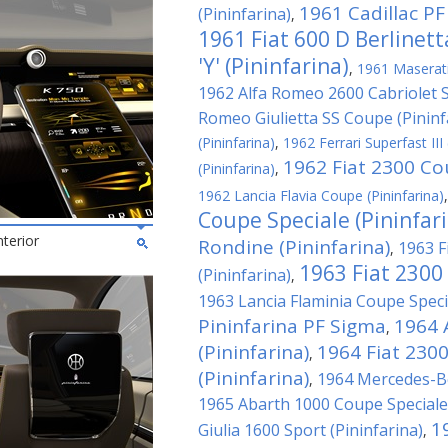
1961 Cadillac PF
(Pininfarina)
,
1961 Fiat 600 D Berlinet
'Y' (Pininfarina)
,
1961 Maserati 
1962 Alfa Romeo 2600 Cabriolet Sp
Romeo Giulietta SS Coupe (Pininf
(Pininfarina)
,
1962 Ferrari Superfast III 
1962 Fiat 2300 Cou
(Pininfarina)
,
1962 Lancia Flavia Coupe (Pininfarina)
Coupe Speciale (Pininfar
nterior
Rondine (Pininfarina)
1963 F
,
1963 Fiat 2300
(Pininfarina)
,
1963 Lancia Flaminia Coupe Specia
Pininfarina PF Sigma
1964 
,
(Pininfarina)
1964 Fiat 230
,
(Pininfarina)
1964 Mercedes-Be
,
1965 Abarth 1000 Coupe Speciale 
1
Giulia 1600 Sport (Pininfarina)
,