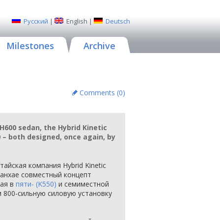
Русский
|
English
|
Deutsch
Milestones
Archive
Comments (
0
)
 H600 sedan, the Hybrid Kinetic
 – both designed, once again, by
тайская компания Hybrid Kinetic
Шанхае совместный концепт
ная в
пяти- (K550)
и семиместной
м 800-сильную силовую установку