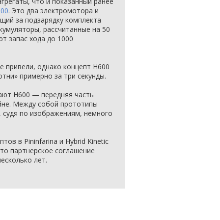
грегаты, что и показанный ранее
600
. Это два электромотора и
щий за подзарядку комплекта
ккумуляторы, рассчитанные на 50
ют запас хода до 1000
е привели, однако концепт H600
отни» примерно за три секунды.
ают H600 — передняя часть
йне. Между собой прототипы
 судя по изображениям, немного
ов в Pininfarina и Hybrid Kinetic
что партнерское соглашение
есколько лет.