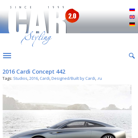
Р
E
D
2016 Cardi Concept 442
Tags:
Studios
,
2016
,
Cardi
,
Designed/Built by Cardi
,
.ru