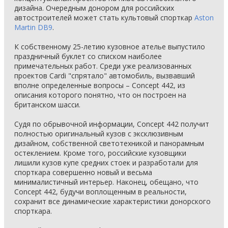
дизайна. Очередным донором для российских
автостроителей может стать культовый спорткар
Aston
Martin DB9
.
К собственному 25-летию кузовное ателье выпустило
праздничный буклет со списком наиболее
примечательных работ. Среди уже реализованных
проектов Cardi "спрятало" автомобиль, вызвавший
вполне определенные вопросы – Concept 442, из
описания которого понятно, что он построен на
британском шасси.
Судя по обрывочной информации, Concept 442 получит
полностью оригинальный кузов с эксклюзивным
дизайном, собственной светотехникой и панорамным
остеклением. Кроме того, российские кузовщики
лишили кузов купе средних стоек и разработали для
спорткара совершенно новый и весьма
минималистичный интерьер. Наконец, обещано, что
Concept 442, будучи воплощенным в реальности,
сохранит все динамические характеристики донорского
спорткара.