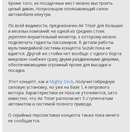
Кроме того, из посадочных мест можно выстроить
целый диван, полукольцом опоясывающий салон
автомобиля изнутри.
По всей видимости, предназначен Air Triser для больших
и веселых компаний: на одной из средних стоек
укреплен внушительный монитор, к которому можно
подключать гаджеты пассажиров. В детали работы
мультимедийной системы концепта Suzuki пока не
вдается. Другой же стойки нет вообще: с одного борта
микровэн снабжен сразу двумя раздвижными дверями,
обеспечивающими огромный проем для высадки и
посадки.
Этот концепт, как и
Mighty Deck
, получил гибридную
силовую установку, но уже на базе 1,4-литрового
мотора. Характеристики ее пока не уточняются, зато
известно, что Air Triser располагает 5-ступенчатым
автоматом и системой полного привода.
О серийных перспективах концепта также пока ничего
не сообщается.