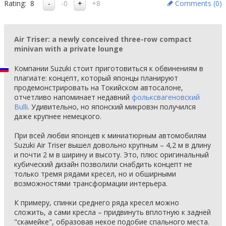
Rating:
8
-0
+8
Comments (
0
)
Air Triser: a newly conceived three-row compact
minivan with a private lounge
Компании Suzuki стоит приготовиться к обвинениям в
плагиате: концепт, который японцы планируют
продемонстрировать на Токийском автосалоне,
отчетливо напоминает недавний
фольксвагеновский
Bulli
. Удивительно, но японский микровэн получился
даже крупнее немецкого.
При всей любви японцев к миниатюрным автомобилям
Suzuki Air Triser вышел довольно крупным – 4,2 м в длину
и почти 2 м в ширину и высоту. Это, плюс оригинальный
кубический дизайн позволили снабдить концепт не
только тремя рядами кресел, но и обширными
возможностями трансформации интерьера.
К примеру, спинки среднего ряда кресел можно
сложить, а сами кресла – придвинуть вплотную к задней
"скамейке", образовав некое подобие спального места.