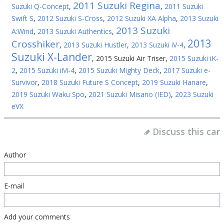
2011 Suzuki Regina
Suzuki Q-Concept
,
,
2011 Suzuki
Swift S
,
2012 Suzuki S-Cross
,
2012 Suzuki XA Alpha
,
2013 Suzuki
2013 Suzuki
A:Wind
,
2013 Suzuki Authentics
,
2013
Crosshiker
,
2013 Suzuki Hustler
,
2013 Suzuki iV-4
,
Suzuki X-Lander
,
2015 Suzuki Air Triser
,
2015 Suzuki iK-
2
,
2015 Suzuki iM-4
,
2015 Suzuki Mighty Deck
,
2017 Suzuki e-
Survivor
,
2018 Suzuki Future S Concept
,
2019 Suzuki Hanare
,
2019 Suzuki Waku Spo
,
2021 Suzuki Misano (IED)
,
2023 Suzuki
eVX
Discuss this car
Author
E-mail
Add your comments