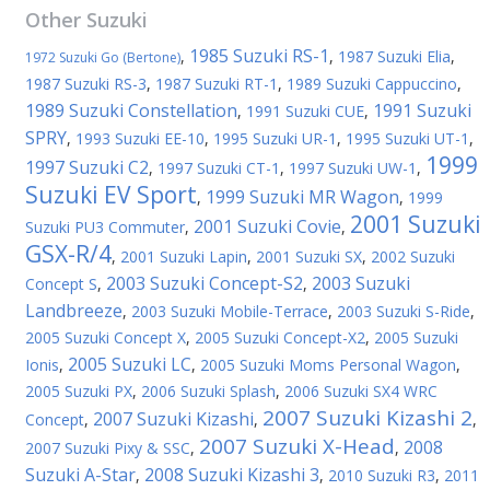
Other
Suzuki
1985 Suzuki RS-1
,
,
1987 Suzuki Elia
,
1972 Suzuki Go (Bertone)
1987 Suzuki RS-3
,
1987 Suzuki RT-1
,
1989 Suzuki Cappuccino
,
1989 Suzuki Constellation
1991 Suzuki
,
1991 Suzuki CUE
,
SPRY
,
1993 Suzuki EE-10
,
1995 Suzuki UR-1
,
1995 Suzuki UT-1
,
1999
1997 Suzuki C2
,
1997 Suzuki CT-1
,
1997 Suzuki UW-1
,
Suzuki EV Sport
1999 Suzuki MR Wagon
,
,
1999
2001 Suzuki
2001 Suzuki Covie
Suzuki PU3 Commuter
,
,
GSX-R/4
,
2001 Suzuki Lapin
,
2001 Suzuki SX
,
2002 Suzuki
2003 Suzuki Concept-S2
2003 Suzuki
Concept S
,
,
Landbreeze
,
2003 Suzuki Mobile-Terrace
,
2003 Suzuki S-Ride
,
2005 Suzuki Concept X
,
2005 Suzuki Concept-X2
,
2005 Suzuki
2005 Suzuki LC
Ionis
,
,
2005 Suzuki Moms Personal Wagon
,
2005 Suzuki PX
,
2006 Suzuki Splash
,
2006 Suzuki SX4 WRC
2007 Suzuki Kizashi 2
2007 Suzuki Kizashi
Concept
,
,
,
2007 Suzuki X-Head
2008
2007 Suzuki Pixy & SSC
,
,
Suzuki A-Star
2008 Suzuki Kizashi 3
,
,
2010 Suzuki R3
,
2011