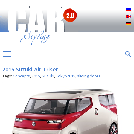
Р
E
D
2015 Suzuki Air Triser
Tags:
Concepts
,
2015
,
Suzuki
,
Tokyo2015
,
sliding doors