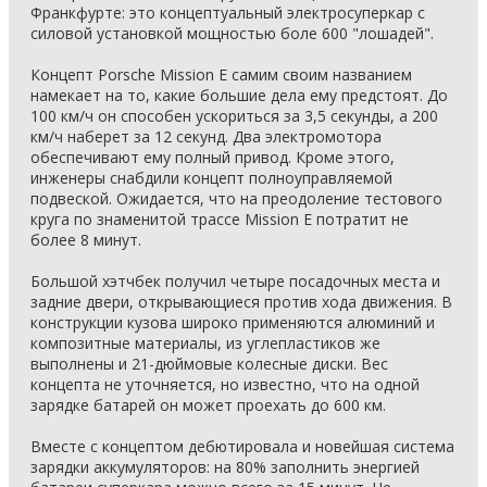
Франкфурте: это концептуальный электросуперкар с
силовой установкой мощностью боле 600 "лошадей".
Концепт Porsche Mission E самим своим названием
намекает на то, какие большие дела ему предстоят. До
100 км/ч он способен ускориться за 3,5 секунды, а 200
км/ч наберет за 12 секунд. Два электромотора
обеспечивают ему полный привод. Кроме этого,
инженеры снабдили концепт полноуправляемой
подвеской. Ожидается, что на преодоление тестового
круга по знаменитой трассе Mission E потратит не
более 8 минут.
Большой хэтчбек получил четыре посадочных места и
задние двери, открывающиеся против хода движения. В
конструкции кузова широко применяются алюминий и
композитные материалы, из углепластиков же
выполнены и 21-дюймовые колесные диски. Вес
концепта не уточняется, но известно, что на одной
зарядке батарей он может проехать до 600 км.
Вместе с концептом дебютировала и новейшая система
зарядки аккумуляторов: на 80% заполнить энергией