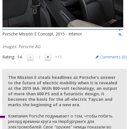
Porsche Mission E Concept, 2015 - Interior
Images: Porsche AG
Rating:
14
-1
+15
Comments (
0
)
The Mission E steals headlines as Porsche’s answer
to the future of electric mobility when it is revealed
at the 2015 IAA. With 800-volt technology, an output
of more than 600 PS and a futuristic design, it
becomes the basis for the all-electric Taycan and
marks the beginning of a new era.
Компания Porsche подумывает о том, чтобы побить
рекорд времени круга на Нюрбургринге для
электромобилей. Свое "оружие" немцы показали во