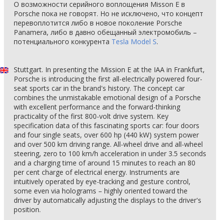
О возможности серийного воплощения Misson E в
Porsche пока не говорят. Но не исключено, что концепт
перевоплотится либо в новое поколение Porsche
Panamera, либо в давно обещанный электромобиль –
потенциального конкурента
Tesla Model S
.
Stuttgart. In presenting the Mission E at the IAA in Frankfurt,
Porsche is introducing the first all-electrically powered four-
seat sports car in the brand's history. The concept car
combines the unmistakable emotional design of a Porsche
with excellent performance and the forward-thinking
practicality of the first 800-volt drive system. Key
specification data of this fascinating sports car: four doors
and four single seats, over 600 hp (440 kW) system power
and over 500 km driving range. All-wheel drive and all-wheel
steering, zero to 100 km/h acceleration in under 3.5 seconds
and a charging time of around 15 minutes to reach an 80
per cent charge of electrical energy. Instruments are
intuitively operated by eye-tracking and gesture control,
some even via holograms – highly oriented toward the
driver by automatically adjusting the displays to the driver's
position.