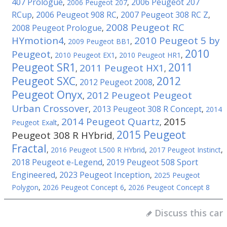
407 Prologue
2006 Peugeot 207
,
2006 Peugeot 207
,
RCup
2006 Peugeot 908 RC
2007 Peugeot 308 RC Z
,
,
,
2008 Peugeot RC
2008 Peugeot Prologue
,
HYmotion4
2010 Peugeot 5 by
,
2009 Peugeot BB1
,
2010
Peugeot
,
2010 Peugeot EX1
,
2010 Peugeot HR1
,
Peugeot SR1
2011
2011 Peugeot HX1
,
,
Peugeot SXC
2012
2012 Peugeot 2008
,
,
Peugeot Onyx
2012 Peugeot Peugeot
,
Urban Crossover
2013 Peugeot 308 R Concept
,
,
2014
2014 Peugeot Quartz
2015
Peugeot Exalt
,
,
2015 Peugeot
Peugeot 308 R HYbrid
,
Fractal
,
2016 Peugeot L500 R HYbrid
,
2017 Peugeot Instinct
,
2018 Peugeot e-Legend
2019 Peugeot 508 Sport
,
Engineered
2023 Peugeot Inception
,
,
2025 Peugeot
Polygon
,
2026 Peugeot Concept 6
,
2026 Peugeot Concept 8
Discuss this car