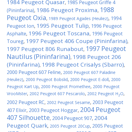
1984 Peugeot Quasar
1985 Peugeot Griffe 4
,
1988
1986 Peugeot Proxima
(Pininfarina)
,
,
Peugeot Oxia
1994
,
1989 Peugeot Agades (Heuliez)
,
1995 Peugeot Tulip
Peugeot Ion
1996 Peugeot
,
,
1996 Peugeot Toscana
Asphalte
1996 Peugeot
,
,
1997 Peugeot 406 Coupe (Pininfarina)
Toureg
,
,
1997 Peugeot
1997 Peugeot 806 Runabout
,
Nautilus (Pininfarina)
1998 Peugeot 206
,
(Pininfarina)
1998 Peugeot Crisalys (Sbarro)
,
,
2000 Peugeot 607 Feline
,
2000 Peugeot 607 Paladine
(Heuliez)
,
2000 Peugeot Bobslid
,
2000 Peugeot E-doll
,
2000
Peugeot Kart Up
,
2000 Peugeot Promethee
,
2000 Peugeot
VrooMster
,
2002 Peugeot 607 Pescarolo
,
2002 Peugeot H
O
,
2
2002 Peugeot RC
2003 Peugeot
,
2002 Peugeot Sesame
,
2004 Peugeot
407 Elixir
2003 Peugeot Hoggar
,
,
407 Silhouette
2004
2004 Peugeot 907
,
,
Peugeot Quark
2005 Peugeot
,
2005 Peugeot 20Cup
,