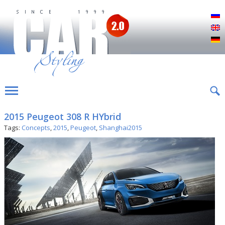
Р
E
D
2015 Peugeot 308 R HYbrid
Tags:
Concepts
,
2015
,
Peugeot
,
Shanghai2015