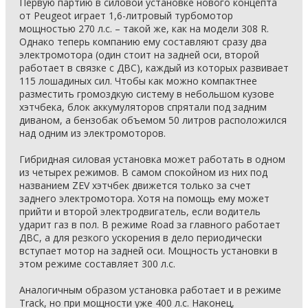
Первую партию в силовой установке нового концепта
от Peugeot играет 1,6-литровый турбомотор
мощностью 270 л.с. – такой же, как на модели 308 R.
Однако теперь компанию ему составляют сразу два
электромотора (один стоит на задней оси, второй
работает в связке с ДВС), каждый из которых развивает
115 лошадиных сил. Чтобы как можно компактнее
разместить громоздкую систему в небольшом кузове
хэтчбека, блок аккумуляторов спрятали под задним
диваном, а бензобак объемом 50 литров расположился
над одним из электромоторов.
Гибридная силовая установка может работать в одном
из четырех режимов. В самом спокойном из них под
названием ZEV хэтчбек движется только за счет
заднего электромотора. Хотя на помощь ему может
прийти и второй электродвигатель, если водитель
ударит газ в пол. В режиме Road за главного работает
ДВС, а для резкого ускорения в дело периодически
вступает мотор на задней оси. Мощность установки в
этом режиме составляет 300 л.с.
Аналогичным образом установка работает и в режиме
Track, но при мощности уже 400 л.с. Наконец,