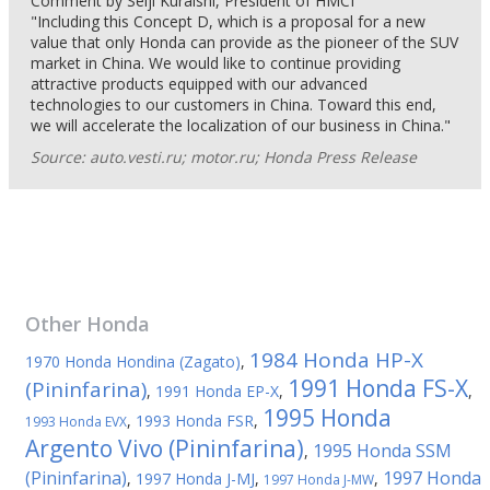
Comment by Seiji Kuraishi, President of HMCI
"Including this Concept D, which is a proposal for a new
value that only Honda can provide as the pioneer of the SUV
market in China. We would like to continue providing
attractive products equipped with our advanced
technologies to our customers in China. Toward this end,
we will accelerate the localization of our business in China."
Source: auto.vesti.ru; motor.ru; Honda Press Release
Other
Honda
1984 Honda HP-X
1970 Honda Hondina (Zagato)
,
1991 Honda FS-X
(Pininfarina)
,
1991 Honda EP-X
,
,
1995 Honda
,
1993 Honda FSR
,
1993 Honda EVX
Argento Vivo (Pininfarina)
1995 Honda SSM
,
(Pininfarina)
1997 Honda
,
1997 Honda J-MJ
,
,
1997 Honda J-MW