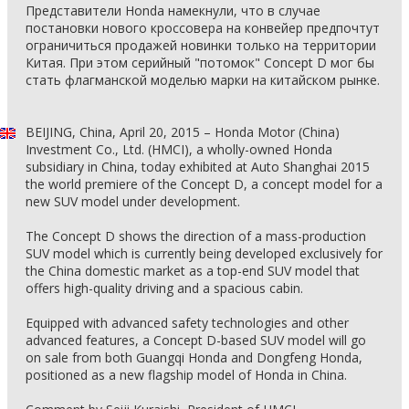
Представители Honda намекнули, что в случае
постановки нового кроссовера на конвейер предпочтут
ограничиться продажей новинки только на территории
Китая. При этом серийный "потомок" Concept D мог бы
стать флагманской моделью марки на китайском рынке.
BEIJING, China, April 20, 2015 – Honda Motor (China)
Investment Co., Ltd. (HMCI), a wholly-owned Honda
subsidiary in China, today exhibited at Auto Shanghai 2015
the world premiere of the Concept D, a concept model for a
new SUV model under development.
The Concept D shows the direction of a mass-production
SUV model which is currently being developed exclusively for
the China domestic market as a top-end SUV model that
offers high-quality driving and a spacious cabin.
Equipped with advanced safety technologies and other
advanced features, a Concept D-based SUV model will go
on sale from both Guangqi Honda and Dongfeng Honda,
positioned as a new flagship model of Honda in China.