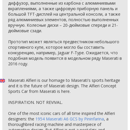
диффузор, выполненные из карбона с алюминиевыми
вкраплениями, а также цифровую приборную панель и
большой TFT-дисплей на центральной консоли, а также
ряд алюминиевых элементов, полностью выполненных
вручную. Колесные диски – 20-дюймовые спереди и 21-
дюймовые сзади.
Прототип может являться предвестником небольшого
спортивного купе, которое могло бы составить
конкуренцию, например, Jaguar F-Type. Ожидается, что
подобная модель появится в модельном ряду Maserati в
2016 году.
Maserati Alfieri is our homage to Maserati's sports heritage
and it is the future of Maserati design. The Alfieri Concept
Sports Car from Maserati is here.
INSPIRATION. NOT REVIVAL.
One of the most iconic cars of all time inspired the Alfieri
designers: the
1954 Maserati A6 GCS by Pininfarina
, a
thoroughbred racing machine and masterpiece of
automotive design. But Alfieri is not a nostalgic and