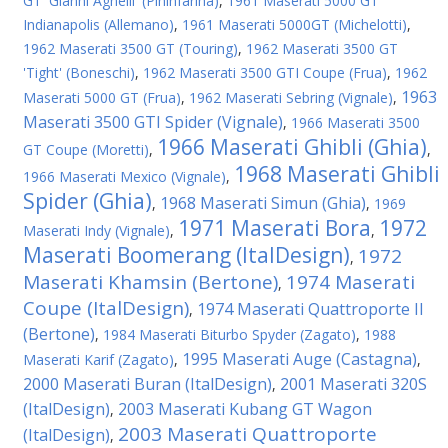
GT 'Gianni Agnelli' (Pininfarina)
,
1961 Maserati 5000 GT
Indianapolis (Allemano)
,
1961 Maserati 5000GT (Michelotti)
,
1962 Maserati 3500 GT (Touring)
,
1962 Maserati 3500 GT
'Tight' (Boneschi)
,
1962 Maserati 3500 GTI Coupe (Frua)
,
1962
1963
Maserati 5000 GT (Frua)
,
1962 Maserati Sebring (Vignale)
,
Maserati 3500 GTI Spider (Vignale)
,
1966 Maserati 3500
1966 Maserati Ghibli (Ghia)
GT Coupe (Moretti)
,
,
1968 Maserati Ghibli
1966 Maserati Mexico (Vignale)
,
Spider (Ghia)
1968 Maserati Simun (Ghia)
,
,
1969
1971 Maserati Bora
1972
Maserati Indy (Vignale)
,
,
Maserati Boomerang (ItalDesign)
1972
,
Maserati Khamsin (Bertone)
1974 Maserati
,
Coupe (ItalDesign)
1974 Maserati Quattroporte II
,
(Bertone)
,
1984 Maserati Biturbo Spyder (Zagato)
,
1988
1995 Maserati Auge (Castagna)
Maserati Karif (Zagato)
,
,
2000 Maserati Buran (ItalDesign)
2001 Maserati 320S
,
(ItalDesign)
2003 Maserati Kubang GT Wagon
,
2003 Maserati Quattroporte
(ItalDesign)
,