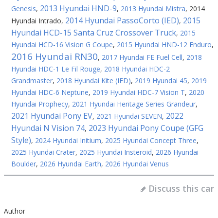
2013 Hyundai HND-9
Genesis
,
,
2013 Hyundai Mistra
,
2014
2014 Hyundai PassoCorto (IED)
2015
Hyundai Intrado
,
,
Hyundai HCD-15 Santa Cruz Crossover Truck
,
2015
Hyundai HCD-16 Vision G Coupe
,
2015 Hyundai HND-12 Enduro
,
2016 Hyundai RN30
,
2017 Hyundai FE Fuel Cell
,
2018
Hyundai HDC-1 Le Fil Rouge
,
2018 Hyundai HDC-2
Grandmaster
,
2018 Hyundai Kite (IED)
,
2019 Hyundai 45
,
2019
Hyundai HDC-6 Neptune
,
2019 Hyundai HDC-7 Vision T
,
2020
Hyundai Prophecy
,
2021 Hyundai Heritage Series Grandeur
,
2021 Hyundai Pony EV
2022
,
2021 Hyundai SEVEN
,
Hyundai N Vision 74
2023 Hyundai Pony Coupe (GFG
,
Style)
,
2024 Hyundai Initium
,
2025 Hyundai Concept Three
,
2025 Hyundai Crater
,
2025 Hyundai Insteroid
,
2026 Hyundai
Boulder
,
2026 Hyundai Earth
,
2026 Hyundai Venus
Discuss this car
Author