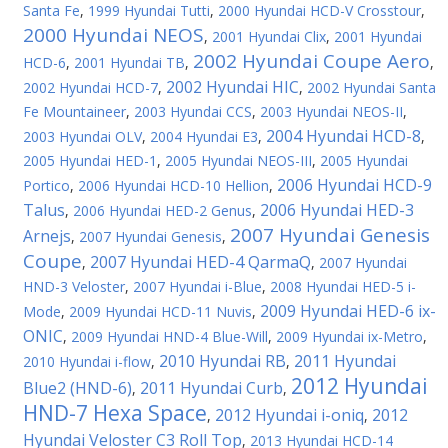
Santa Fe
,
1999 Hyundai Tutti
,
2000 Hyundai HCD-V Crosstour
,
2000 Hyundai NEOS
,
2001 Hyundai Clix
,
2001 Hyundai
2002 Hyundai Coupe Aero
HCD-6
,
2001 Hyundai TB
,
,
2002 Hyundai HIC
2002 Hyundai HCD-7
,
,
2002 Hyundai Santa
Fe Mountaineer
,
2003 Hyundai CCS
,
2003 Hyundai NEOS-II
,
2004 Hyundai HCD-8
2003 Hyundai OLV
,
2004 Hyundai E3
,
,
2005 Hyundai HED-1
,
2005 Hyundai NEOS-III
,
2005 Hyundai
2006 Hyundai HCD-9
Portico
,
2006 Hyundai HCD-10 Hellion
,
Talus
2006 Hyundai HED-3
,
2006 Hyundai HED-2 Genus
,
2007 Hyundai Genesis
Arnejs
,
2007 Hyundai Genesis
,
Coupe
2007 Hyundai HED-4 QarmaQ
,
,
2007 Hyundai
HND-3 Veloster
,
2007 Hyundai i-Blue
,
2008 Hyundai HED-5 i-
2009 Hyundai HED-6 ix-
Mode
,
2009 Hyundai HCD-11 Nuvis
,
ONIC
,
2009 Hyundai HND-4 Blue-Will
,
2009 Hyundai ix-Metro
,
2010 Hyundai RB
2011 Hyundai
2010 Hyundai i-flow
,
,
2012 Hyundai
Blue2 (HND-6)
2011 Hyundai Curb
,
,
HND-7 Hexa Space
2012 Hyundai i-oniq
2012
,
,
Hyundai Veloster C3 Roll Top
,
2013 Hyundai HCD-14