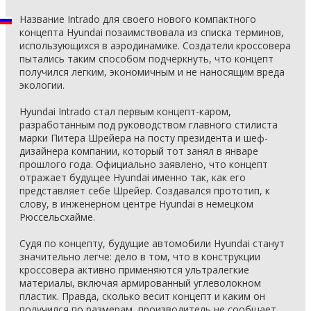
Название Intrado для своего нового компактного
концепта Hyundai позаимствовала из списка терминов,
использующихся в аэродинамике. Создатели кроссовера
пытались таким способом подчеркнуть, что концепт
получился легким, экономичным и не наносящим вреда
экологии.
Hyundai Intrado стал первым концепт-каром,
разработанным под руководством главного стилиста
марки Питера Шрейера на посту президента и шеф-
дизайнера компании, который тот занял в январе
прошлого года. Официально заявлено, что концепт
отражает будущее Hyundai именно так, как его
представляет себе Шрейер. Создавался прототип, к
слову, в инженерном центре Hyundai в немецком
Рюссельсхайме.
Судя по концепту, будущие автомобили Hyundai станут
значительно легче: дело в том, что в конструкции
кроссовера активно применяются ультралегкие
материалы, включая армированный углеволокном
пластик. Правда, сколько весит концепт и каким он
получился по размерам, производитель не сообщает.