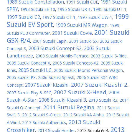
1989 Suzuki Constellation
1991 Suzuki
,
1991 Suzuki CUE
,
SPRY
,
1993 Suzuki EE-10
,
1995 Suzuki UR-1
,
1995 Suzuki UT-1
,
1999
1997 Suzuki C2
,
1997 Suzuki CT-1
,
1997 Suzuki UW-1
,
Suzuki EV Sport
1999 Suzuki MR Wagon
,
,
1999
2001 Suzuki
2001 Suzuki Covie
Suzuki PU3 Commuter
,
,
GSX-R/4
,
2001 Suzuki Lapin
,
2001 Suzuki SX
,
2002 Suzuki
2003 Suzuki Concept-S2
2003 Suzuki
Concept S
,
,
Landbreeze
,
2003 Suzuki Mobile-Terrace
,
2003 Suzuki S-Ride
,
2005 Suzuki Concept X
,
2005 Suzuki Concept-X2
,
2005 Suzuki
2005 Suzuki LC
Ionis
,
,
2005 Suzuki Moms Personal Wagon
,
2005 Suzuki PX
,
2006 Suzuki Splash
,
2006 Suzuki SX4 WRC
2007 Suzuki Kizashi 2
2007 Suzuki Kizashi
Concept
,
,
,
2007 Suzuki X-Head
2008
2007 Suzuki Pixy & SSC
,
,
Suzuki A-Star
2008 Suzuki Kizashi 3
,
,
2010 Suzuki R3
,
2011
2011 Suzuki Regina
Suzuki Q-Concept
,
,
2011 Suzuki
Swift S
,
2012 Suzuki S-Cross
,
2012 Suzuki XA Alpha
,
2013 Suzuki
2013 Suzuki
A:Wind
,
2013 Suzuki Authentics
,
2013
Crosshiker
,
2013 Suzuki Hustler
,
2013 Suzuki iV-4
,