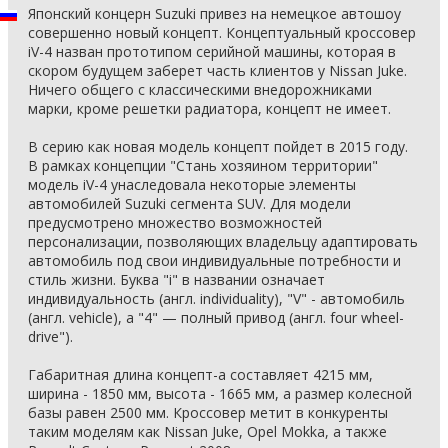
Японский концерн Suzuki привез на немецкое автошоу
совершенно новый концепт. Концептуальный кроссовер
iV-4 назван прототипом серийной машины, которая в
скором будущем заберет часть клиентов у Nissan Juke.
Ничего общего с классическими внедорожниками
марки, кроме решетки радиатора, концепт не имеет.
В серию как новая модель концепт пойдет в 2015 году.
В рамках концепции "Стань хозяином территории"
модель iV-4 унаследовала некоторые элементы
автомобилей Suzuki сегмента SUV. Для модели
предусмотрено множество возможностей
персонализации, позволяющих владельцу адаптировать
автомобиль под свои индивидуальные потребности и
стиль жизни. Буква "i" в названии означает
индивидуальность (англ. individuality), "V" - автомобиль
(англ. vehicle), а "4" — полный привод (англ. four wheel-
drive").
Габаритная длина концепт-а составляет 4215 мм,
ширина - 1850 мм, высота - 1665 мм, а размер колесной
базы равен 2500 мм. Кроссовер метит в конкуренты
таким моделям как Nissan Juke, Opel Mokka, а также