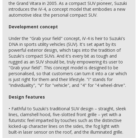
the Grand Vitara in 2005. As a compact SUV pioneer, Suzuki
introduces the iV-4, a concept model that embodies a new
automotive idea: the personal compact SUV.
Development concept
Under the "Grab your field" concept, iV-4 is heir to Suzuki's
DNA in sports utility vehicles (SUV). It's set apart by its
powerful exterior design, which taps into the tradition of
Suzuki's compact SUVs. And it's every bit as tough and
rugged as an SUV should be, truly empowering its user to
"Grab your field". This concept model is designed to be
personalised, so that customers can turn it into a car which
is just right for them and their lifestyle. "i" stands for
"individuality", "V" for "vehicle", and "4" for "4 wheel-drive".
Design features
• Faithful to Suzuki's traditional SUV design – straight, sleek
lines, clamshell hood, five-slotted front grille – yet with a
futuristic feel imparted by touches such as the distinctive
kicked-up character lines on the sides, the fog light with
built-in laser sensor on the roof, and the illuminated grille.