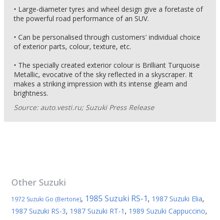
• Large-diameter tyres and wheel design give a foretaste of
the powerful road performance of an SUV.
• Can be personalised through customers' individual choice
of exterior parts, colour, texture, etc.
• The specially created exterior colour is Brilliant Turquoise
Metallic, evocative of the sky reflected in a skyscraper. It
makes a striking impression with its intense gleam and
brightness.
Source: auto.vesti.ru; Suzuki Press Release
Other
Suzuki
1985 Suzuki RS-1
,
,
1987 Suzuki Elia
,
1972 Suzuki Go (Bertone)
1987 Suzuki RS-3
,
1987 Suzuki RT-1
,
1989 Suzuki Cappuccino
,