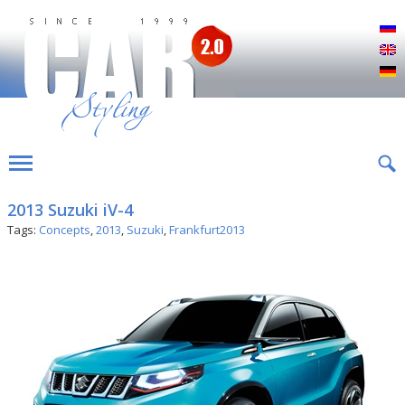
Р
E
D
2013 Suzuki iV-4
Tags:
Concepts
,
2013
,
Suzuki
,
Frankfurt2013