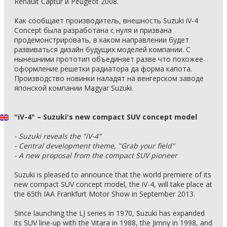
Renault Captur и Peugeot 2008.
Как сообщает производитель, внешность Suzuki iV-4
Concept была разработана с нуля и призвана
продемонстрировать, в каком направлении будет
развиваться дизайн будущих моделей компании. С
нынешними прототип объединяет разве что похожее
оформление решетки радиатора да форма капота.
Производство новинки наладят на венгерском заводе
японской компании Magyar Suzuki.
"iV-4" – Suzuki's new compact SUV concept model
- Suzuki reveals the "iV-4"
- Central development theme, "Grab your field"
- A new proposal from the compact SUV pioneer
Suzuki is pleased to announce that the world premiere of its
new compact SUV concept model, the iV-4, will take place at
the 65th IAA Frankfurt Motor Show in September 2013.
Since launching the LJ series in 1970, Suzuki has expanded
its SUV line-up with the Vitara in 1988, the Jimny in 1998, and