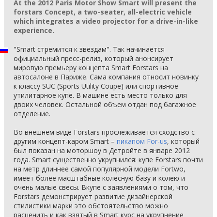
At the 2012 Paris Motor Show Smart will present the
forstars Concept, a two-seater, all-electric vehicle
which integrates a video projector for a drive-in-like
experience.
"Smart стремится к звездам". Так начинается
официальный пресс-релиз, который анонсирует
мировую премьеру концепта Smart Forstars на
автосалоне в Париже. Сама компания относит новинку
к классу SUC (Sports Utility Coupe) или спортивное
утилитарное купе. В машине есть место только для
двоих человек. Остальной объем отдан под багажное
отделение.
Во внешнем виде Forstars прослеживается сходство с
другим концепт-каром Smart –
пикапом For-us
, который
был показан на моторшоу в Детройте в январе 2012
года. Smart существенно укрупнился: купе Forstars почти
на метр длиннее самой популярной модели Fortwo,
имеет более масштабные колесную базу и колею и
очень малые свесы. Вкупе с заявлениями о том, что
Forstars демонстрирует развитие дизайнерской
стилистики марки это обстоятельство можно
расценить и как взятый в Smart курс на укрупнение