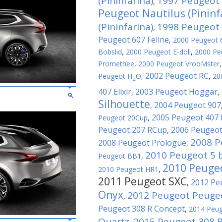
(Pininfarina)
1997 Peugeot
,
Peugeot Nautilus (Pininf
(Pininfarina)
1998 Peugeot C
,
Peugeot 607 Feline
,
2000 Peugeot 6
Bobslid
,
2000 Peugeot E-doll
,
2000 Pe
Promethee
,
2000 Peugeot VrooMster
2002 Peugeot RC
Peugeot H
O
,
,
20
2
407 Elixir
2003 Peugeot Hoggar
,
,
Silhouette
2004 Peugeot 907
,
2005 Peugeot 407
Peugeot 20Cup
,
Peugeot 207 RCup
2006 Peugeot
,
2008 P
2008 Peugeot Prologue
,
2010 Peugeot 5 
Peugeot BB1
,
2010 Peuge
2010 Peugeot HR1
,
2011 Peugeot SXC
2012 Pe
,
Onyx
2012 Peugeot Peuge
,
Peugeot 308 R Concept
,
2014 Peug
Quartz
2015 Peugeot 308 R