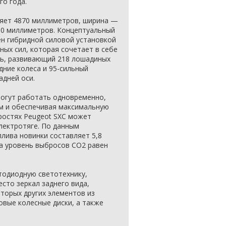
го года.
ляет 4870 миллиметров, ширина —
10 миллиметров. Концептуальный
н гибридной силовой установкой
ых сил, которая сочетает в себе
ль, развивающий 218 лошадиных
дние колеса и 95-сильный
адней оси.
могут работать одновременно,
м и обеспечивая максимальную
ростях Peugeot SXC может
лектротяге. По данным
плива новинки составляет 5,8
 а уровень выбросов CO2 равен
тодиодную светотехнику,
сто зеркал заднего вида,
торых других элементов из
вые колесные диски, а также