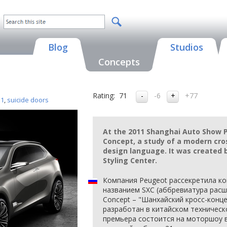
Blog
Studios
Concepts
Rating:
71
-6
+77
11
,
suicide doors
At the 2011 Shanghai Auto Show P
Concept, a study of a modern cro
design language. It was created 
Styling Center.
Компания Peugeot рассекретила к
названием SXC (аббревиатура расш
Concept – "Шанхайский кросс-конц
разработан в китайском техническ
премьера состоится на моторшоу 