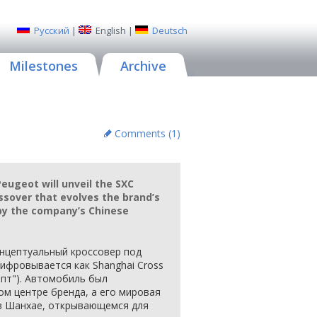
Русский
|
English
|
Deutsch
Milestones
Archive
Comments (
1
)
eugeot will unveil the SXC
ssover that evolves the brand’s
by the company’s Chinese
онцептуальный кроссовер под
ифровывается как Shanghai Cross
епт"). Автомобиль был
ом центре бренда, а его мировая
в Шанхае, открывающемся для