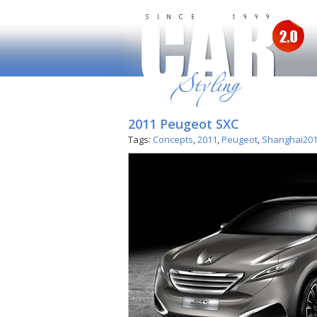
2011 Peugeot SXC
Tags:
Concepts
,
2011
,
Peugeot
,
Shanghai20