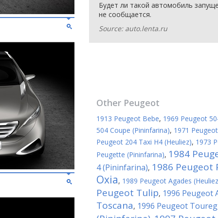
Будет ли такой автомобиль запуще
не сообщается.
Source: auto.lenta.ru
Other
Peugeot
1913 Peugeot Bebe
,
1969 Peugeot 504 
504 Coupe (Pininfarina)
,
1971 Peugeot 
Peugeot 204 Taxi H4 (Heuliez)
,
1973 P
1984 Peug
Peugette (Pininfarina)
,
1986 Peugeot 
4 (Pininfarina)
,
Oxia
,
1989 Peugeot Agades (Heuliez
Peugeot Tulip
1996 Peugeot 
,
Toscana
1996 Peugeot Toureg
,