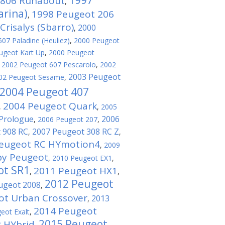
1997
 806 Runabout
,
arina)
1998 Peugeot 206
,
risalys (Sbarro)
2000
,
07 Paladine (Heuliez)
,
2000 Peugeot
ugeot Kart Up
,
2000 Peugeot
,
2002 Peugeot 607 Pescarolo
,
2002
2003 Peugeot
02 Peugeot Sesame
,
2004 Peugeot 407
2004 Peugeot Quark
,
,
2005
 Prologue
2006
,
2006 Peugeot 207
,
 908 RC
2007 Peugeot 308 RC Z
,
,
eugeot RC HYmotion4
,
2009
by Peugeot
,
2010 Peugeot EX1
,
ot SR1
2011 Peugeot HX1
,
,
2012 Peugeot
ugeot 2008
,
ot Urban Crossover
2013
,
2014 Peugeot
eot Exalt
,
2015 Peugeot
 HYbrid