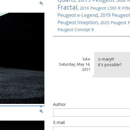
,
Fractal
,
2016 Peugeot L500 R HYbr
Peugeot e-Legend
2019 Peugeot
,
Peugeot Inception
,
2025 Peugeot 
Peugeot Concept 8
luke
o mary!!!
Saturday, May 14,
it's possible?
2011
Author
E-mail