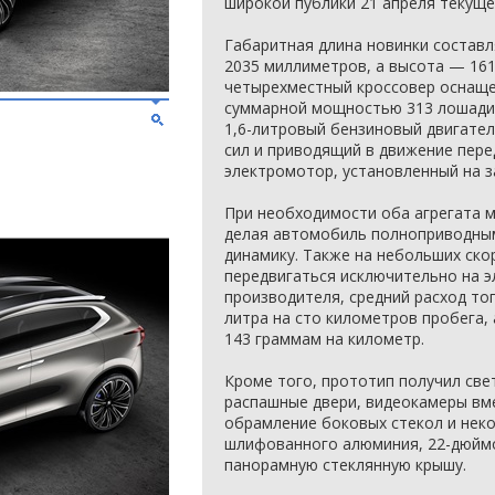
широкой публики 21 апреля текуще
Габаритная длина новинки состав
2035 миллиметров, а высота — 16
четырехместный кроссовер оснаще
суммарной мощностью 313 лошадин
1,6-литровый бензиновый двигате
сил и приводящий в движение пере
электромотор, установленный на з
При необходимости оба агрегата 
делая автомобиль полноприводны
динамику. Также на небольших ско
передвигаться исключительно на э
производителя, средний расход то
литра на сто километров пробега,
143 граммам на километр.
Кроме того, прототип получил све
распашные двери, видеокамеры вме
обрамление боковых стекол и неко
шлифованного алюминия, 22-дюймо
панорамную стеклянную крышу.