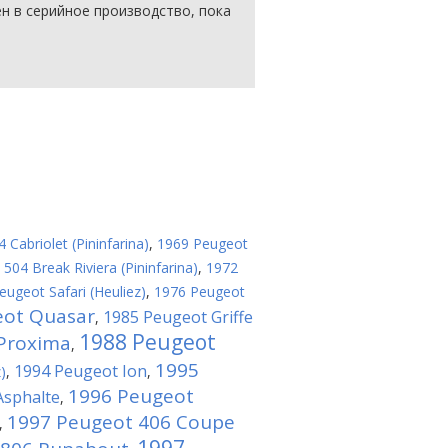
н в серийное производство, пока
Cabriolet (Pininfarina)
,
1969 Peugeot
504 Break Riviera (Pininfarina)
,
1972
eugeot Safari (Heuliez)
,
1976 Peugeot
eot Quasar
1985 Peugeot Griffe
,
1988 Peugeot
Proxima
,
1995
1994 Peugeot Ion
)
,
,
1996 Peugeot
Asphalte
,
1997 Peugeot 406 Coupe
,