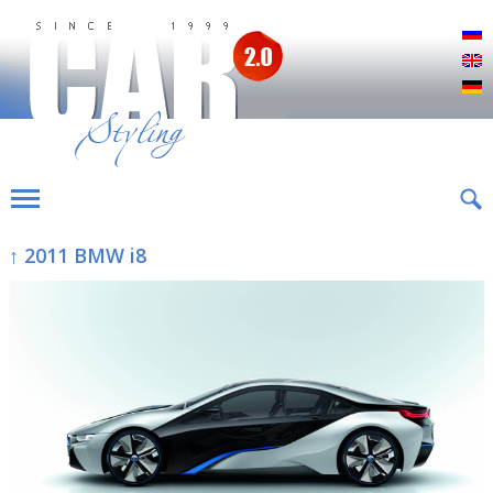
Р
E
D
↑ 2011 BMW i8