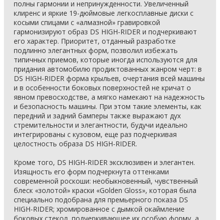
полны гармонии и непринужденности. Увеличенный
клиренс и яркие 19-дюймовые легкосплавные диски с
косыми спицами с «алмазной» гравировкой
гармонизируют образ DS HIGH-RIDER и подчеркивают
его характер. Приоритет, отданный разработке
подлинно элегантных форм, позволил избежать
типичных приемов, которые иногда используются для
придания автомобилю продиктованных жанром черт: в
DS HIGH-RIDER форма крыльев, очертания всей машины
и в особенности боковых поверхностей не кричат о
явном превосходстве, а мягко намекают на надежность
и безопасность машины. При этом такие элементы, как
передний и задний бамперы также выражают дух
стремительности и элегантности, будучи идеально
интегрированы с кузовом, еще раз подчеркивая
целостность образа DS HIGH-RIDER.
Кроме того, DS HIGH-RIDER эксклюзивен и элегантен.
Изящность его форм подчеркнута оттенками
современной роскоши: необыкновенный, чувственный
блеск «золотой» краски «Golden Gloss», которая была
специально подобрана для премьерного показа DS
HIGH-RIDER; хромированное с дымкой окаймление
боковых стекол, подчеркивающее их особую форму, а