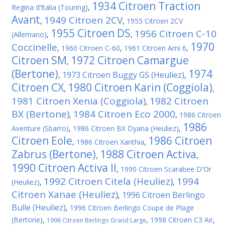
1934 Citroen Traction
Regina d’Italia (Touring)
,
Avant
1949 Citroen 2CV
,
,
1955 Citroen 2CV
1955 Citroen DS
1956 Citroen C-10
(Allemano)
,
,
1970
Coccinelle
,
1960 Citroen C-60
,
1961 Citroen Ami 6
,
Citroen SM
1972 Citroen Camargue
,
(Bertone)
1974
1973 Citroen Buggy GS (Heuliez)
,
,
Citroen CX
1980 Citroen Karin (Coggiola)
,
,
1981 Citroen Xenia (Coggiola)
1982 Citroen
,
BX (Bertone)
1984 Citroen Eco 2000
,
,
1986 Citroen
1986
Aventure (Sbarro)
,
1986 Citroen BX Dyana (Heuliez)
,
Citroen Eole
1986 Citroen
,
1986 Citroen Xanthia
,
Zabrus (Bertone)
1988 Citroen Activa
,
,
1990 Citroen Activa II
,
1990 Citroen Scarabee D'Or
1992 Citroen Citela (Heuliez)
1994
(Heuliez)
,
,
Citroen Xanae (Heuliez)
1996 Citroen Berlingo
,
Bulle (Heuliez)
,
1996 Citroen Berlingo Coupe de Plage
(Bertone)
,
,
1998 Citroen C3 Air
,
1996 Citroen Berlingo Grand Large