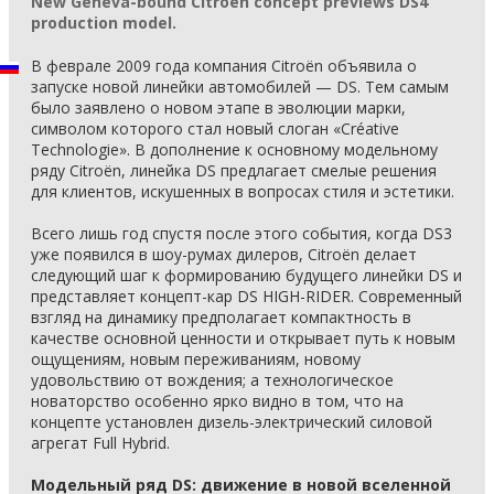
New Geneva-bound Citroen concept previews DS4
production model.
В феврале 2009 года компания Citroën объявила о
запуске новой линейки автомобилей — DS. Тем самым
было заявлено о новом этапе в эволюции марки,
символом которого стал новый слоган «Créative
Technologie». В дополнение к основному модельному
ряду Citroën, линейка DS предлагает смелые решения
для клиентов, искушенных в вопросах стиля и эстетики.
Всего лишь год спустя после этого события, когда DS3
уже появился в шоу-румах дилеров, Citroën делает
следующий шаг к формированию будущего линейки DS и
представляет концепт-кар DS HIGH-RIDER. Современный
взгляд на динамику предполагает компактность в
качестве основной ценности и открывает путь к новым
ощущениям, новым переживаниям, новому
удовольствию от вождения; а технологическое
новаторство особенно ярко видно в том, что на
концепте установлен дизель-электрический силовой
агрегат Full Hybrid.
Модельный ряд DS: движение в новой вселенной