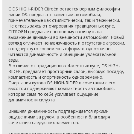
С DS HIGH-RIDER Citroën остается верным философии
линии DS: предлагать клиентам автомобили,
примечательные как стилистически, так и технически.
Не отказываясь от очарования традиционных купе,
CITROËN предлагает по новому взглянуть на
выражение динамики во внешности автомобиля. Новый
взгляд отличает ненавязчивость и отсутствие агрессии,
в подчеркнуто современных формах, однозначно
читаются динамичность и обещание увлекательной
езды.
В отличие от традиционных 4-местных купе, DS HIGH-
RIDER, предлагает просторный салон, высокую посадку,
компактность и спортивность одновременно.
Очертания кузова DS HIGH-RIDER в сочетании с его
высотой подчеркивают компактность автомобиля,
которая сама по себе усиливает ощущение
динамичности силуэта.
Внешняя динамичность подтверждается яркими
ощущениями за рулем, в особенности благодаря
сочетанию следующих элементов:
• ветровое стекло плавно переходящее в крышу и