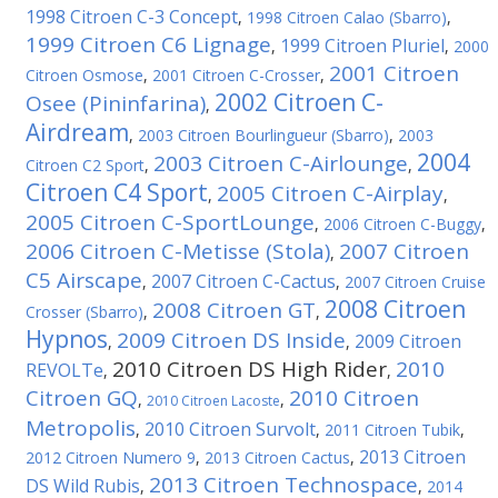
1998 Citroen C-3 Concept
,
1998 Citroen Calao (Sbarro)
,
1999 Citroen C6 Lignage
1999 Citroen Pluriel
,
,
2000
2001 Citroen
Citroen Osmose
,
2001 Citroen C-Crosser
,
2002 Citroen C-
Osee (Pininfarina)
,
Airdream
,
2003 Citroen Bourlingueur (Sbarro)
,
2003
2004
2003 Citroen C-Airlounge
Citroen C2 Sport
,
,
Citroen C4 Sport
2005 Citroen C-Airplay
,
,
2005 Citroen C-SportLounge
,
2006 Citroen C-Buggy
,
2006 Citroen C-Metisse (Stola)
2007 Citroen
,
C5 Airscape
2007 Citroen C-Cactus
,
,
2007 Citroen Cruise
2008 Citroen
2008 Citroen GT
Crosser (Sbarro)
,
,
Hypnos
2009 Citroen DS Inside
2009 Citroen
,
,
2010 Citroen DS High Rider
2010
REVOLTe
,
,
Citroen GQ
2010 Citroen
,
,
2010 Citroen Lacoste
Metropolis
2010 Citroen Survolt
,
,
2011 Citroen Tubik
,
2013 Citroen
2012 Citroen Numero 9
,
2013 Citroen Cactus
,
2013 Citroen Technospace
DS Wild Rubis
,
,
2014