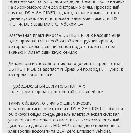
обеспечиваются в полной мере, но безо всякого намека
на высокомерие или демонстрацию силы. Просторный
внутри, DS HIGH-RIDER, однако, вполне компактен: по
длине кузова, как и по показателям вместимости, DS
HIGH-RIDER сравним с хэтчбеком C4.
Элегантная практичность DS HIGH-RIDER находит еще
одно проявление в необычной конструкции крыши,
которая покрыта специальной водоотталкивающей
тканью и имеет сдвижную секцию.
Динамикой и способностью преодолевать препятствия
DS HIGH-RIDER наделяет гибридный привод Full Hybrid, в
котором совмещены:
• турбодизельный двигатель HDi FAP;
• электромотор расположенный на задней оси.
Таким образом, отличные динамические
характеристики сочетаются в DS HIGH-RIDER с заботой
об окружающей среде. Дизель-электрическая силовая
установка позволяет совместить высокоэкологичный
дизельный двигатель HDi FAP последнего поколения с
электроприводом типа ZEV (Zero Emission Vehicle).