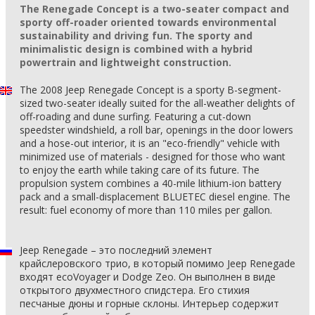
The Renegade Concept is a two-seater compact and
sporty off-roader oriented towards environmental
sustainability and driving fun. The sporty and
minimalistic design is combined with a hybrid
powertrain and lightweight construction.
The 2008 Jeep Renegade Concept is a sporty B-segment-
sized two-seater ideally suited for the all-weather delights of
off-roading and dune surfing. Featuring a cut-down
speedster windshield, a roll bar, openings in the door lowers
and a hose-out interior, it is an "eco-friendly" vehicle with
minimized use of materials - designed for those who want
to enjoy the earth while taking care of its future. The
propulsion system combines a 40-mile lithium-ion battery
pack and a small-displacement BLUETEC diesel engine. The
result: fuel economy of more than 110 miles per gallon.
Jeep Renegade – это последний элемент
крайслеровского трио, в который помимо Jeep Renegade
входят ecoVoyager и Dodge Zeo. Он выполнен в виде
открытого двухместного спидстера. Его стихия
песчаные дюны и горные склоны. Интерьер содержит