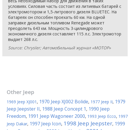
весь необходимый набор для движения в таких
условиях. Силовая часть состоит из литиевых батарей с
электромотором и 1,5-литрового дизеля BLUETEC. На
батареях он способен проехать 60 км. На одной
заправке дизельным топливом Renegade может
преодолеть 643 км. Мощность 3-цилиндрового
экономичного дизеля составляет 115 л.с. Электромотор
выдает 268 л.с.
Source: Chrysler; Автомобильный журнал «МОТОР»
Other
Jeep
1970 Jeep XJ002 Bolide
1979
1969 Jeep XJ001
,
,
1977 Jeep II
,
Jeep Jeepster II
1988 Jeep Concept 1
1990 Jeep
,
,
Freedom
1991 Jeep Wagoneer 2000
,
,
1993 Jeep Ecco
,
1997
1998 Jeep Jeepster
1997 Jeep Icon
1999
Jeep Dakar
,
,
,