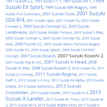
1999
1997 Suzuki C2
,
1997 Suzuki CT-1
,
1997 Suzuki UW-1
,
Suzuki EV Sport
1999 Suzuki MR Wagon
,
,
1999
2001 Suzuki
2001 Suzuki Covie
Suzuki PU3 Commuter
,
,
GSX-R/4
,
2001 Suzuki Lapin
,
2001 Suzuki SX
,
2002 Suzuki
2003 Suzuki Concept-S2
2003 Suzuki
Concept S
,
,
Landbreeze
,
2003 Suzuki Mobile-Terrace
,
2003 Suzuki S-Ride
,
2005 Suzuki Concept X
,
2005 Suzuki Concept-X2
,
2005 Suzuki
2005 Suzuki LC
Ionis
,
,
2005 Suzuki Moms Personal Wagon
,
2005 Suzuki PX
,
2006 Suzuki Splash
,
2006 Suzuki SX4 WRC
2007 Suzuki Kizashi 2
2007 Suzuki Kizashi
Concept
,
,
,
2007 Suzuki X-Head
2008
2007 Suzuki Pixy & SSC
,
,
Suzuki A-Star
2008 Suzuki Kizashi 3
,
,
2010 Suzuki R3
,
2011
2011 Suzuki Regina
Suzuki Q-Concept
,
,
2011 Suzuki
Swift S
,
2012 Suzuki S-Cross
,
2012 Suzuki XA Alpha
,
2013 Suzuki
2013 Suzuki
A:Wind
,
2013 Suzuki Authentics
,
2013
Crosshiker
,
2013 Suzuki Hustler
,
2013 Suzuki iV-4
,
Suzuki X-Lander
,
2015 Suzuki Air Triser
,
2015 Suzuki iK-
2
,
2015 Suzuki iM-4
,
2015 Suzuki Mighty Deck
,
2017 Suzuki e-