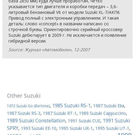
база 2850 мм) куда лучше проработан, четко
указывается тип двигателя и коробки передач – 3,6-
литровый бензиновый V6 от модели Suzuki XL-7/АКП6.
Привод полный с электронным управлением. И такая
деталь: слово «concept» в названии написано со
строчной буквы. Ориентировочно серийный кроссовер
Suzuki дебютирует в 2009 г. Не исключается и появление
гибридной версии.
Source: Журнал «Автомобили», 12-2007
Other
Suzuki
1985 Suzuki RS-1
,
,
1987 Suzuki Elia
,
1972 Suzuki Go (Bertone)
1987 Suzuki RS-3
,
1987 Suzuki RT-1
,
1989 Suzuki Cappuccino
,
1989 Suzuki Constellation
1991 Suzuki
,
1991 Suzuki CUE
,
SPRY
,
1993 Suzuki EE-10
,
1995 Suzuki UR-1
,
1995 Suzuki UT-1
,