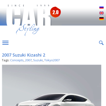
Р
E
D
2007 Suzuki Kizashi 2
Tags:
Concepts
,
2007
,
Suzuki
,
Tokyo2007