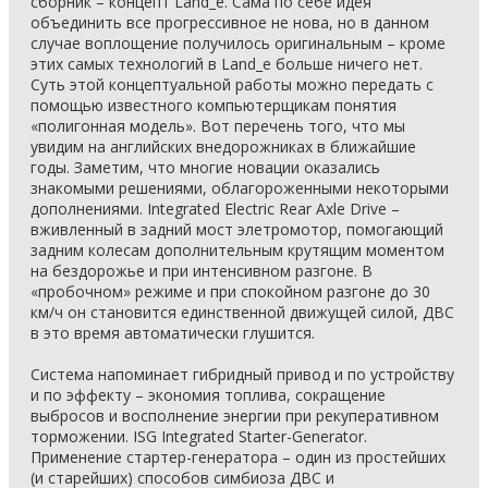
сборник – концепт Land_e. Сама по себе идея
объединить все прогрессивное не нова, но в данном
случае воплощение получилось оригинальным – кроме
этих самых технологий в Land_e больше ничего нет.
Суть этой концептуальной работы можно передать с
помощью известного компьютерщикам понятия
«полигонная модель». Вот перечень того, что мы
увидим на английских внедорожниках в ближайшие
годы. Заметим, что многие новации оказались
знакомыми решениями, облагороженными некоторыми
дополнениями. Integrated Electric Rear Axle Drive –
вживленный в задний мост элетромотор, помогающий
задним колесам дополнительным крутящим моментом
на бездорожье и при интенсивном разгоне. В
«пробочном» режиме и при спокойном разгоне до 30
км/ч он становится единственной движущей силой, ДВС
в это время автоматически глушится.
Система напоминает гибридный привод и по устройству
и по эффекту – экономия топлива, сокращение
выбросов и восполнение энергии при рекуперативном
торможении. ISG Integrated Starter-Generator.
Применение стартер-генератора – один из простейших
(и старейших) способов симбиоза ДВС и