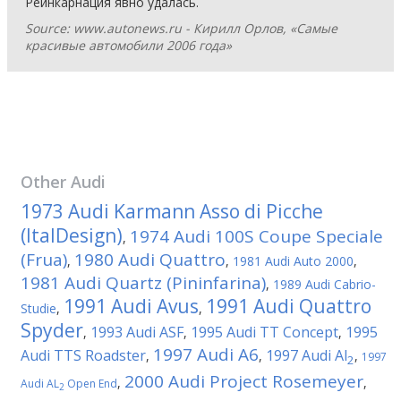
Реинкарнация явно удалась.
Source: www.autonews.ru - Кирилл Орлов, «Самые
красивые автомобили 2006 года»
Other
Audi
1973 Audi Karmann Asso di Picche
(ItalDesign)
1974 Audi 100S Coupe Speciale
,
(Frua)
1980 Audi Quattro
,
,
1981 Audi Auto 2000
,
1981 Audi Quartz (Pininfarina)
,
1989 Audi Cabrio-
1991 Audi Avus
1991 Audi Quattro
Studie
,
,
Spyder
1993 Audi ASF
1995 Audi TT Concept
1995
,
,
,
1997 Audi A6
Audi TTS Roadster
1997 Audi Al
,
,
,
1997
2
2000 Audi Project Rosemeyer
,
,
Audi AL
Open End
2