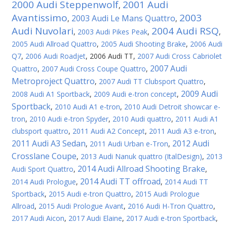
2000 Audi Steppenwolf
2001 Audi
,
Avantissimo
2003
2003 Audi Le Mans Quattro
,
,
Audi Nuvolari
2004 Audi RSQ
,
2003 Audi Pikes Peak
,
,
2005 Audi Allroad Quattro
,
2005 Audi Shooting Brake
,
2006 Audi
Q7
,
2006 Audi Roadjet
,
2006 Audi TT
,
2007 Audi Cross Cabriolet
2007 Audi
Quattro
,
2007 Audi Cross Coupe Quattro
,
Metroproject Quattro
,
2007 Audi TT Clubsport Quattro
,
2009 Audi
2008 Audi A1 Sportback
,
2009 Audi e-tron concept
,
Sportback
,
2010 Audi A1 e-tron
,
2010 Audi Detroit showcar e-
tron
,
2010 Audi e-tron Spyder
,
2010 Audi quattro
,
2011 Audi A1
clubsport quattro
,
2011 Audi A2 Concept
,
2011 Audi A3 e-tron
,
2011 Audi A3 Sedan
2012 Audi
,
2011 Audi Urban e-Tron
,
Crosslane Coupe
,
2013 Audi Nanuk quattro (ItalDesign)
,
2013
2014 Audi Allroad Shooting Brake
Audi Sport Quattro
,
,
2014 Audi TT offroad
2014 Audi Prologue
,
,
2014 Audi TT
Sportback
,
2015 Audi e-tron Quattro
,
2015 Audi Prologue
Allroad
,
2015 Audi Prologue Avant
,
2016 Audi H-Tron Quattro
,
2017 Audi Aicon
,
2017 Audi Elaine
,
2017 Audi e-tron Sportback
,