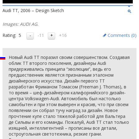
Audi TT, 2006 – Design Sketch
Images: AUDI AG.
Rating:
5
-11
+16
Comments (
0
)
Новый Audi ТТ поразил своим совершенством. Создавая
облик ТТ второго поколения, дизайнеры Audi
придерживались принципа “эволюции”, ведь его
предшественник является признанным эталоном
дизайнерского искусства. Дизайн первого ТТ
разработан Фриманом Томасом (Freeman J. Thomas), в
то время – шеф-дизайнером калифорнийского дизайн-
центра Volkswagen-Audi. Автомобиль был настолько
самобытен и при этом выверен и красив, что при своем
появлении он собрал тучу наград за дизайн. Новое
прочтение купе стало тяжелой работой для Вальтера
де Сильвы и его команды. Пожалуй, Audi TT стал только
изящней, интеллигентней – прописаны все детали,
остроугольная светотехника, резкие грани.