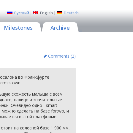
Русский
|
English
|
Deutsch
Milestones
Archive
Comments (
2
)
тосалона во Франкфурте
crosstown.
льшую схожесть малыша с всем
однако, налицо и значительные
инки. Очевидно одно - smart
 можно сделать на базе fortwo, и
рывается в этой платформе.
стоит на колесной базе 1 900 мм,