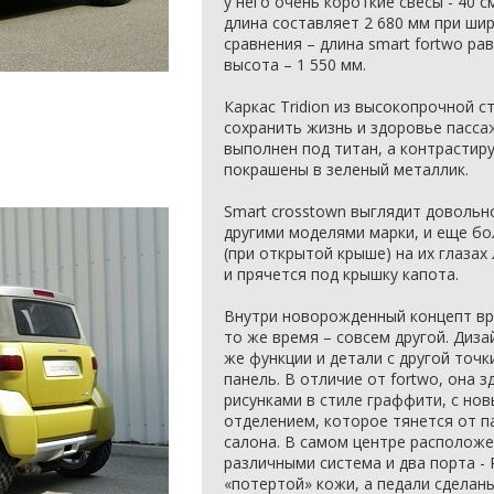
у него очень короткие свесы - 40 с
длина составляет 2 680 мм при шир
сравнения – длина smart fortwo рав
высота – 1 550 мм.
Каркас Tridion из высокопрочной с
сохранить жизнь и здоровье пассаж
выполнен под титан, а контрастир
покрашены в зеленый металлик.
Smart crosstown выглядит довольн
другими моделями марки, и еще бо
(при открытой крыше) на их глазах
и прячется под крышку капота.
Внутри новорожденный концепт вро
то же время – совсем другой. Диза
же функции и детали с другой точ
панель. В отличие от fortwo, она з
рисунками в стиле граффити, с н
отделением, которое тянется от п
салона. В самом центре расположе
различными система и два порта -
«потертой» кожи, а педали сделаны