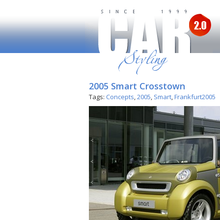
2005 Smart Crosstown
Tags:
Concepts
,
2005
,
Smart
,
Frankfurt2005