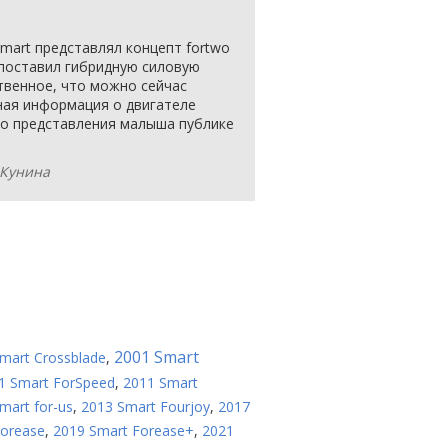
mart представлял концепт fortwo
 поставил гибридную силовую
ственное, что можно сейчас
бная информация о двигателе
го представления малыша публике
 Кунина
2001 Smart
mart Crossblade
,
1 Smart ForSpeed
,
2011 Smart
mart for-us
,
2013 Smart Fourjoy
,
2017
Forease
,
2019 Smart Forease+
,
2021