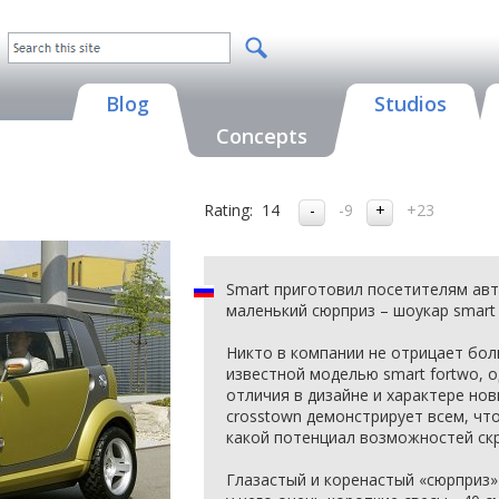
Blog
Studios
Concepts
Rating:
14
-9
+23
Smart приготовил посетителям ав
маленький сюрприз – шоукар smart 
Никто в компании не отрицает бо
известной моделью smart fortwo, 
отличия в дизайне и характере нов
crosstown демонстрирует всем, что
какой потенциал возможностей ск
Глазастый и коренастый «сюрприз» 