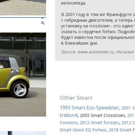
велосипеда.
В 2001 году в том же Франкфурте s
с гибридным двигателем, а теперь
установку на crosstown - это един
сказать о сердечке fortwo. Подро
будет известна после официально
в ближайшие дни.
Source: www.autonews.ru, Наталья
Other
Smart
1993 Smart Eco-Speedster
,
2001 S
tridion4
,
2005 Smart Crosstown
,
201
Forvision
,
2012 Smart forstars
,
2012 S
Smart Vision EQ Fortwo
,
2018 Smart 