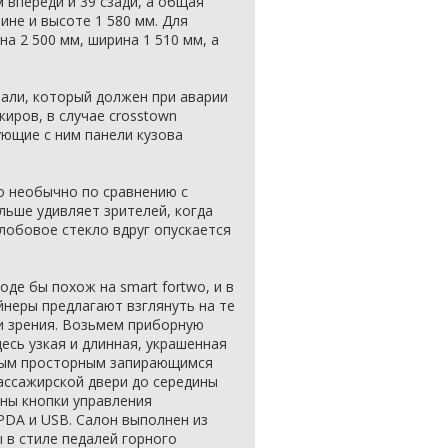
м впереди и 39 сзади, а общая
ине и высоте 1 580 мм. Для
на 2 500 мм, ширина 1 510 мм, а
тали, который должен при аварии
иров, в случае crosstown
ующие с ним панели кузова
о необычно по сравнению с
льше удивляет зрителей, когда
 лобовое стекло вдруг опускается
де бы похож на smart fortwo, и в
йнеры предлагают взглянуть на те
ки зрения. Возьмем приборную
десь узкая и длинная, украшенная
овым просторным запирающимся
ассажирской двери до середины
ны кнопки управления
 PDA и USB. Салон выполнен из
 в стиле педалей горного