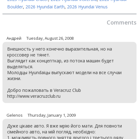
Boulder
,
2026 Hyundai Earth
,
2026 Hyundai Venus
Comments
Андрей
Tuesday, August 26, 2008
Внешность у него конечно выразительная, но на
кроссовер не тянет.
Выглядит как концепткар, из потока машин будет
выделяться.
Молодцы Hyundaiцы выпускают модели на все случаи
жизни.
Добро пожаловать в Veracruz Club
http://www.veracruzclub.ru
Gelenos
Thursday, January 1, 2009
Дуже цікаве авто. Я вже мрію його мати. Для повноти
сімейного авто, на мій погляд, необхідно:
1. можливість повного зняття другого і третього ряду