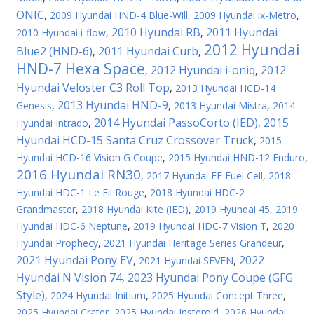
ONIC
,
2009 Hyundai HND-4 Blue-Will
,
2009 Hyundai ix-Metro
,
2010 Hyundai RB
2011 Hyundai
2010 Hyundai i-flow
,
,
2012 Hyundai
Blue2 (HND-6)
2011 Hyundai Curb
,
,
HND-7 Hexa Space
2012 Hyundai i-oniq
2012
,
,
Hyundai Veloster C3 Roll Top
,
2013 Hyundai HCD-14
2013 Hyundai HND-9
Genesis
,
,
2013 Hyundai Mistra
,
2014
2014 Hyundai PassoCorto (IED)
2015
Hyundai Intrado
,
,
Hyundai HCD-15 Santa Cruz Crossover Truck
,
2015
Hyundai HCD-16 Vision G Coupe
,
2015 Hyundai HND-12 Enduro
,
2016 Hyundai RN30
,
2017 Hyundai FE Fuel Cell
,
2018
Hyundai HDC-1 Le Fil Rouge
,
2018 Hyundai HDC-2
Grandmaster
,
2018 Hyundai Kite (IED)
,
2019 Hyundai 45
,
2019
Hyundai HDC-6 Neptune
,
2019 Hyundai HDC-7 Vision T
,
2020
Hyundai Prophecy
,
2021 Hyundai Heritage Series Grandeur
,
2021 Hyundai Pony EV
2022
,
2021 Hyundai SEVEN
,
Hyundai N Vision 74
2023 Hyundai Pony Coupe (GFG
,
Style)
,
2024 Hyundai Initium
,
2025 Hyundai Concept Three
,
2025 Hyundai Crater
,
2025 Hyundai Insteroid
,
2026 Hyundai