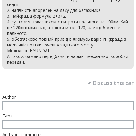
сидінь.
2. наявність апорелей на даху для багажника.
3. найкраща формула 2+3+2.
4. суттєвим показником є витрати пального на 100км. Хай
не 220кінських сил, а тільки може 170, але щоб менше
пального.
5. обов'язково повний привід в якомусь варіанті (краще з
можливістю підключення заднього мосту.
Молодець HYUNDAI.
А також бажано передбачити варіант механічної коробки
передач.
Discuss this car
Author
E-mail
Add your comments