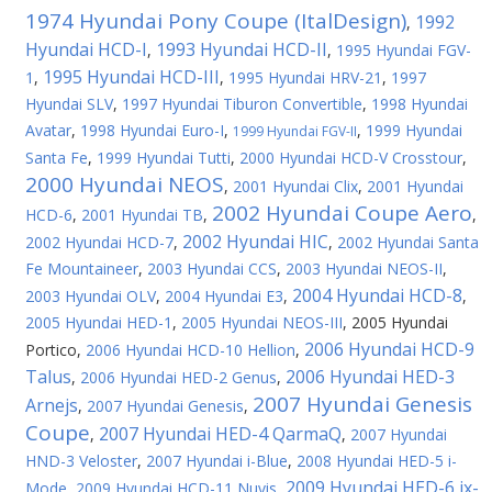
1974 Hyundai Pony Coupe (ItalDesign)
1992
,
Hyundai HCD-I
1993 Hyundai HCD-II
,
,
1995 Hyundai FGV-
1995 Hyundai HCD-III
1
,
,
1995 Hyundai HRV-21
,
1997
Hyundai SLV
,
1997 Hyundai Tiburon Convertible
,
1998 Hyundai
Avatar
,
1998 Hyundai Euro-I
,
,
1999 Hyundai
1999 Hyundai FGV-II
Santa Fe
,
1999 Hyundai Tutti
,
2000 Hyundai HCD-V Crosstour
,
2000 Hyundai NEOS
,
2001 Hyundai Clix
,
2001 Hyundai
2002 Hyundai Coupe Aero
HCD-6
,
2001 Hyundai TB
,
,
2002 Hyundai HIC
2002 Hyundai HCD-7
,
,
2002 Hyundai Santa
Fe Mountaineer
,
2003 Hyundai CCS
,
2003 Hyundai NEOS-II
,
2004 Hyundai HCD-8
2003 Hyundai OLV
,
2004 Hyundai E3
,
,
2005 Hyundai HED-1
,
2005 Hyundai NEOS-III
,
2005 Hyundai
2006 Hyundai HCD-9
Portico
,
2006 Hyundai HCD-10 Hellion
,
Talus
2006 Hyundai HED-3
,
2006 Hyundai HED-2 Genus
,
2007 Hyundai Genesis
Arnejs
,
2007 Hyundai Genesis
,
Coupe
2007 Hyundai HED-4 QarmaQ
,
,
2007 Hyundai
HND-3 Veloster
,
2007 Hyundai i-Blue
,
2008 Hyundai HED-5 i-
2009 Hyundai HED-6 ix-
Mode
,
2009 Hyundai HCD-11 Nuvis
,