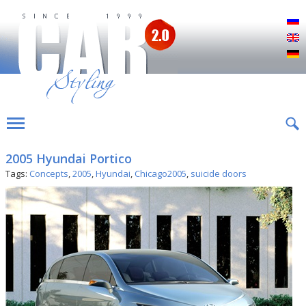
Р
E
D
2005 Hyundai Portico
Tags:
Concepts
,
2005
,
Hyundai
,
Chicago2005
,
suicide doors