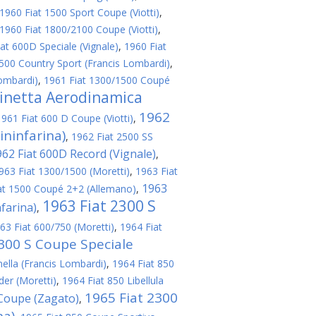
1960 Fiat 1500 Sport Coupe (Viotti)
,
1960 Fiat 1800/2100 Coupe (Viotti)
,
at 600D Speciale (Vignale)
,
1960 Fiat
500 Country Sport (Francis Lombardi)
,
ombardi)
,
1961 Fiat 1300/1500 Coupé
linetta Aerodinamica
1962
1961 Fiat 600 D Coupe (Viotti)
,
ininfarina)
,
1962 Fiat 2500 SS
962 Fiat 600D Record (Vignale)
,
963 Fiat 1300/1500 (Moretti)
,
1963 Fiat
1963
at 1500 Coupé 2+2 (Allemano)
,
1963 Fiat 2300 S
nfarina)
,
63 Fiat 600/750 (Moretti)
,
1964 Fiat
2300 S Coupe Speciale
nella (Francis Lombardi)
,
1964 Fiat 850
er (Moretti)
,
1964 Fiat 850 Libellula
1965 Fiat 2300
 Coupe (Zagato)
,