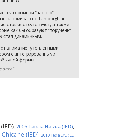
at Punto.
яется огромной “пастью”
ые напоминают о Lamborghini
ние стойки отсутствуют, а также
орые как бы образуют “поручень”
99 стал динамичным.
ает внимание “утопленными”
ором с интегрированными
еобычной формы.
 авто"
(IED)
2006 Lancia Haizea (IED)
,
,
 Chicane (IED)
,
,
2010 Tesla EYE (IED)