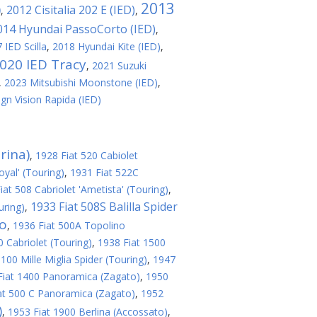
2013
)
2012 Cisitalia 202 E (IED)
,
,
014 Hyundai PassoCorto (IED)
,
 IED Scilla
,
2018 Hyundai Kite (IED)
,
020 IED Tracy
,
2021 Suzuki
,
2023 Mitsubishi Moonstone (IED)
,
ign Vision Rapida (IED)
rina)
,
1928 Fiat 520 Cabiolet
oyal' (Touring)
,
1931 Fiat 522C
iat 508 Cabriolet 'Ametista' (Touring)
,
1933 Fiat 508S Balilla Spider
uring)
,
no
,
1936 Fiat 500A Topolino
 Cabriolet (Touring)
,
1938 Fiat 1500
100 Mille Miglia Spider (Touring)
,
1947
Fiat 1400 Panoramica (Zagato)
,
1950
at 500 C Panoramica (Zagato)
,
1952
)
,
1953 Fiat 1900 Berlina (Accossato)
,