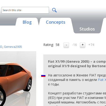
Blog
Concepts
Studios
Rating:
58
-16
+74
ED
,
Geneva2005
Fiat X1/99 (Geneva 2005) – a comp
original X1/9 designed by Bertone
На автосалоне в Женеве FIAT предс
созданный в память о модели
Fiat 
е годы.
Концепт разработан студентами ев
(IED) при участии FIAT и компании
крышей машины. Автомобиль с пос