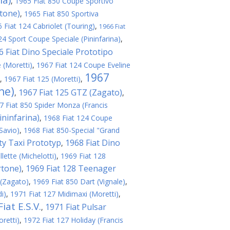
na)
,
1965 Fiat 850 Coupe Sportivo
rtone)
,
1965 Fiat 850 Sportiva
 Fiat 124 Cabriolet (Touring)
,
1966 Fiat
24 Sport Coupe Speciale (Pininfarina)
,
6 Fiat Dino Speciale Prototipo
 (Moretti)
,
1967 Fiat 124 Coupe Eveline
1967
,
1967 Fiat 125 (Moretti)
,
ne)
1967 Fiat 125 GTZ (Zagato)
,
,
7 Fiat 850 Spider Monza (Francis
ininfarina)
,
1968 Fiat 124 Coupe
Savio)
,
1968 Fiat 850-Special "Grand
ity Taxi Prototyp
1968 Fiat Dino
,
lette (Michelotti)
,
1969 Fiat 128
rtone)
1969 Fiat 128 Teenager
,
 (Zagato)
,
1969 Fiat 850 Dart (Vignale)
,
i)
,
1971 Fiat 127 Midimaxi (Moretti)
,
iat E.S.V.
1971 Fiat Pulsar
,
retti)
,
1972 Fiat 127 Holiday (Francis