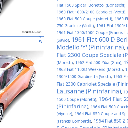
Fiat 1500 Spider 'Bonetto' (Boneschi)
,
1960 Fiat 1800/2100 Cabriolet (Viotti)
,
1960 Fiat 500 Coupe (Moretti)
,
1960 Fi
750 Granluce (Viotti)
,
1961 Fiat 1300/1
1961 Fiat 1300/1500 Coupe (Francis L
1961 Fiat 600 D Ber
(Savio)
,
Modello 'Y' (Pininfarina)
,
Fiat 2300 Coupe Speciale (P
1
(Moretti)
,
1962 Fiat 500 Ziba (Ghia)
,
1963 Fiat 1100D Weekend (Moretti)
,
1
1300/1500 Giardinetta (Viotti)
,
1963 Fi
Fiat 2300 Cabriolet Speciale (Pini
Lausanne (Pininfarina)
,
19
1964 Fiat 
1500 Coupe (Moretti)
,
(Pininfarina)
,
1964 Fiat 500 Cocci
(Vignale)
,
1964 Fiat 850 Coupe and Spid
1964 Fiat 850 Z
(Francis Lombardi)
,