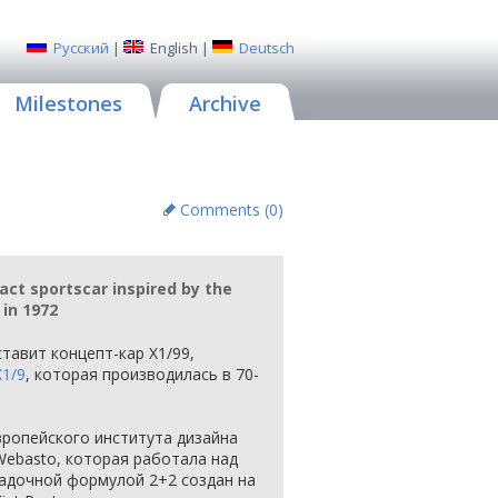
Русский
|
English
|
Deutsch
Milestones
Archive
Comments (
0
)
act sportscar inspired by the
 in 1972
тавит концепт-кар X1/99,
X1/9
, которая производилась в 70-
ропейского института дизайна
 Webasto, которая работала над
адочной формулой 2+2 создан на