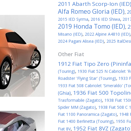
2011 Abarth Scorp-Ion (IED
Alfa Romeo Gloria (IED)
2
,
2015 IED Syrma
,
2016 IED Shiwa
,
2017
2019 Honda Tomo (IED)
2
,
Misano (IED)
,
2022 Alpine A4810 (IED)
2024 Pagani Alisea (IED)
,
2025 ItalDes
Other
Fiat
1912 Fiat Tipo Zero (Pininfa
(Touring)
,
1930 Fiat 525 N Cabriolet 'R
Roadster 'Flying Star' (Touring)
,
1933 F
1933 Fiat 508 Cabriolet 'Smeraldo' (To
1936 Fiat 500 Topoli
(Ghia)
,
Trasformabile (Zagato)
,
1938 Fiat 1500
Spider MM (Zagato)
,
1938 Fiat 508 C 1
Fiat 1100 Panoramica (Zagato)
,
1948 
Fiat 1400 Berlinetta (Touring)
,
1950 Fi
1952 Fiat 8VZ (Zagato
Fiat 8V
,