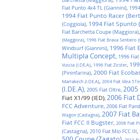
Barchetta (Maggiora)
,
Fiat Punto 4x4 TL (Giannini)
1994
,
1994 Fiat Punto Racer (Ber
1994 Fiat Spunto (
(Coggiola)
,
Fiat Barchetta Coupe (Maggiora)
(Maggiora)
,
1996 Fiat Brava Sentiero (
1996 Fiat 
Windsurf (Giannini)
,
Multipla Concept
1996 Fiat
,
199
Vuscia (I.DE.A)
,
1996 Fiat Zicster
,
2000 Fiat Ecobas
(Pininfarina)
,
Marrakech (I.DE.A)
,
2004 Fiat Idea 5Te
(I.DE.A)
2005 
2005 Fiat Oltre
,
,
2006 Fiat 
Fiat X1/99 (IED)
,
FCC Adventure
2006 Fiat Panda
,
2007 Fiat Ba
Wagon (Castagna)
,
Fiat FCC II Bugster
,
2008 Fiat P
(Castagna)
2010 Fiat Mio FCC III
,
,
500 Coupe (Zagato)
,
2011 Fi