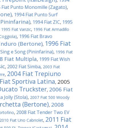
1994
,
 Fiat Punto Monomille (Zagato)
,
tone)
1994 Fiat Punto Surf
,
Pininfarina)
1994 Fiat ZIC
1995
,
,
,
1995 Fiat Vanzic
,
1996 Fiat Armadillo
1996 Fiat Bravo
Coggiola)
,
1996 Fiat
Enduro (Bertone)
,
 Sing e Song (Pininfarina)
,
1996 Fiat
8 Fiat Multipla
1999 Fiat Wish
,
ic
2002 Fiat Simba
,
,
2003 Fiat
2004 Fiat Trepiuno
rre
,
Fiat Sportiva Latina
2005
,
Ducato Truckster
2006 Fiat
,
 Jolly (Stola)
,
2007 Fiat 500 Woody
rchetta (Bertone)
2008
,
2008 Fiat Tender Two EV
ortofino
,
2011 Fiat
2010 Fiat Uno Cabriolet
,
2014
at 500 St. Tropez (Castagna)
,