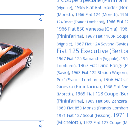
S Coupe Speciale (Pininfari
1965 Fiat 850 Spider (Be
(Vignale)
,
(Moretti)
,
1966 Fiat 124 (Moretti)
,
1966
,
1966 Fiat 1
124 Smart (Francis Lombardi)
1966 Fiat 850 Vanessa (Ghia)
196
,
(Pininfarina)
,
1967 Fiat 1100R Coupe
(Vignale)
,
1967 Fiat 124 Savana (Savio)
Fiat 125 Executive (Berto
1967 Fiat 125 Samantha (Vignale)
,
196
1967 Fiat Dino Parigi (P
Lombardi)
,
(Savio)
,
1968 Fiat 125 Station Wagon (
1968 Fiat C
Prix" (Francis Lombardi)
,
Ginevra (Pininfarina)
,
1968 Fiat Shel
1969 Fiat 128 Coupe (Be
(Moretti)
,
(Pininfarina)
,
1969 Fiat 500 Zanzara
1969 Fiat 850 Monza (Francis Lombard
1971 F
1971 Fiat 127 Scout (Fissore)
,
(Michelotti)
,
1972 Fiat 127 Coupe (Mo