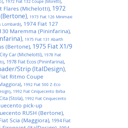
o)
,
1972 Fiat 132 Coupe (Moretti)
,
1972
t Flares (Michelotti)
,
 (Bertone)
,
1973 Fiat 126 Minimaxi
1974 Fiat 127
s Lombardi)
,
 130 Maremma (Pininfarina)
,
nfarina)
,
1975 Fiat 131 Abarth
1975 Fiat X1/9
us (Bertone)
,
City Car (Michelotti)
,
1978 Fiat
1978 Fiat Ecos (Pininfarina)
ti)
,
,
ader/Strip (ItalDesign)
,
Fiat Ritmo Coupe
(Maggiora)
,
1992 Fiat 500 Z-Eco
esign)
,
1992 Fiat Cinquecento Birba
ita (Stola)
,
1992 Fiat Cinquecento
quecento pick-up
quecento RUSH (Bertone)
,
Fiat Scia (Maggiora)
1994 Fiat
,
 Firepoint (ItalDesign)