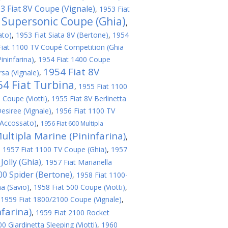
3 Fiat 8V Coupe (Vignale)
,
1953 Fiat
V Supersonic Coupe (Ghia)
,
ato)
,
1953 Fiat Siata 8V (Bertone)
,
1954
Fiat 1100 TV Coupé Competition (Ghia
ininfarina)
,
1954 Fiat 1400 Coupe
1954 Fiat 8V
sa (Vignale)
,
54 Fiat Turbina
,
1955 Fiat 1100
 Coupe (Viotti)
,
1955 Fiat 8V Berlinetta
esiree (Vignale)
,
1956 Fiat 1100 TV
(Accossato)
,
1956 Fiat 600 Multipla
ultipla Marine (Pininfarina)
,
,
1957 Fiat 1100 TV Coupe (Ghia)
,
1957
Jolly (Ghia)
,
1957 Fiat Marianella
200 Spider (Bertone)
,
1958 Fiat 1100-
a (Savio)
,
1958 Fiat 500 Coupe (Viotti)
,
,
1959 Fiat 1800/2100 Coupe (Vignale)
,
farina)
,
1959 Fiat 2100 Rocket
 Giardinetta Sleeping (Viotti)
,
1960