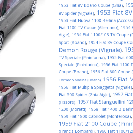
195
1953 Fiat 8V Boano Coupe (Ghia)
,
1953 Fiat 8
8V Spider (Vignale)
,
1953 Fiat Nuova 1100 Berlina (Accoss
Fiat 1100 TV Coupe (Allemano)
,
1954 
Aigle)
,
1954 Fiat 1100/103 TV Coupe (P
Sport (Boano)
,
1954 Fiat 8V Coupe Cor
19
Demon Rouge (Vignale)
,
TV Speciale (Pininfarina)
,
1955 Fiat 600
Speciale (Pininfarina)
,
1956 Fiat 1100 D
Coupé (Boano)
,
1956 Fiat 600 Coupe 
1956 Fiat M
,
Torpedo Marina (Boano)
1956 Fiat Multipla Spiaggetta (Vignale)
1957 Fiat 
Fiat 500 Spider (Ghia Aigle)
,
1957 Fiat Stanguellini 1
(Fissore)
,
1200 (Moretti)
,
1958 Fiat 1400 B Berlin
1959 Fiat 1800 Cabriolet (Monterosa)
1959 Fiat 2100 Coupe (Pinin
(Francis Lombardi)
,
1960 Fiat 1100/1200