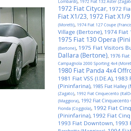
Lombardi)
,
1972 Fiat 132 Aster (Zagat
1972 Fiat Citycar
1972 Fia
,
Fiat X1/23
1972 Fiat X1/9
,
(Moretti)
,
1974 Fiat 127 Coupe (Franci
Village (Bertone)
1974 Fiat
,
1975 Fiat 130 Opera (Pini
1975 Fiat Visitors B
(Bertone)
,
Dallara (Bertone)
1976 Fiat 
,
Campagnola 2000 Sporting 4x4 (Moret
1980 Fiat Panda 4x4 Offro
1981 Fiat VSS (I.DE.A)
1983 
,
(Pininfarina)
1985 Fiat Halley 
,
(Zagato)
,
1992 Fiat Cinquecento (ItalD
1992 Fiat Cinquecento C
(Maggiora)
,
1992 Fiat Cin
Fionda (Coggiola)
,
(Pininfarina)
1992 Fiat Cin
,
1993 Fiat Downtown
1993 
,
1994 Fiat