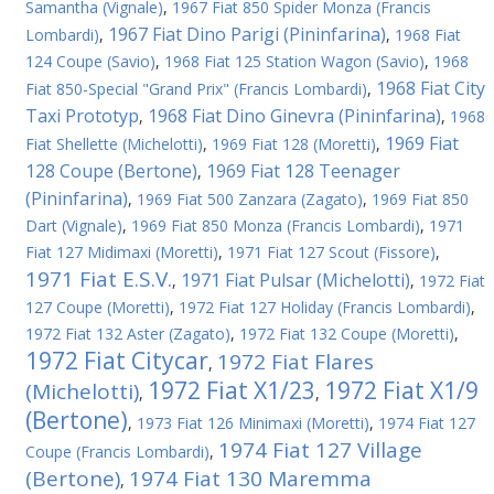
Samantha (Vignale)
,
1967 Fiat 850 Spider Monza (Francis
1967 Fiat Dino Parigi (Pininfarina)
Lombardi)
,
,
1968 Fiat
124 Coupe (Savio)
,
1968 Fiat 125 Station Wagon (Savio)
,
1968
1968 Fiat City
Fiat 850-Special "Grand Prix" (Francis Lombardi)
,
Taxi Prototyp
1968 Fiat Dino Ginevra (Pininfarina)
,
,
1968
1969 Fiat
Fiat Shellette (Michelotti)
,
1969 Fiat 128 (Moretti)
,
128 Coupe (Bertone)
1969 Fiat 128 Teenager
,
(Pininfarina)
,
1969 Fiat 500 Zanzara (Zagato)
,
1969 Fiat 850
Dart (Vignale)
,
1969 Fiat 850 Monza (Francis Lombardi)
,
1971
Fiat 127 Midimaxi (Moretti)
,
1971 Fiat 127 Scout (Fissore)
,
1971 Fiat E.S.V.
1971 Fiat Pulsar (Michelotti)
,
,
1972 Fiat
127 Coupe (Moretti)
,
1972 Fiat 127 Holiday (Francis Lombardi)
,
1972 Fiat 132 Aster (Zagato)
,
1972 Fiat 132 Coupe (Moretti)
,
1972 Fiat Citycar
1972 Fiat Flares
,
1972 Fiat X1/23
1972 Fiat X1/9
(Michelotti)
,
,
(Bertone)
,
1973 Fiat 126 Minimaxi (Moretti)
,
1974 Fiat 127
1974 Fiat 127 Village
Coupe (Francis Lombardi)
,
(Bertone)
1974 Fiat 130 Maremma
,