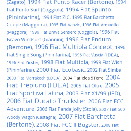
1994 Fiat Punto Racer (Bertone)
(Zagato)
1994
,
,
1994 Fiat Spunto
Fiat Punto Surf (Coggiola)
,
(Pininfarina)
1994 Fiat ZIC
1995 Fiat Barchetta
,
,
Coupe (Maggiora)
,
1995 Fiat Vanzic
,
1996 Fiat Armadillo
1996 Fiat
(Maggiora)
,
1996 Fiat Brava Sentiero (Coggiola)
,
1996 Fiat Enduro
Bravo Windsurf (Giannini)
,
1996 Fiat Multipla Concept
(Bertone)
1996
,
,
Fiat Sing e Song (Pininfarina)
,
1996 Fiat Vuscia (I.DE.A)
,
1998 Fiat Multipla
1999 Fiat Wish
1996 Fiat Zicster
,
,
2000 Fiat Ecobasic
(Pininfarina)
2002 Fiat Simba
,
,
,
2004
2003 Fiat Marrakech (I.DE.A)
,
2004 Fiat Idea 5Terre
,
Fiat Trepiuno (I.DE.A)
2005
2005 Fiat Oltre
,
,
Fiat Sportiva Latina
2005 Fiat X1/99 (IED)
,
,
2006 Fiat Ducato Truckster
2006 Fiat FCC
,
Adventure
2006 Fiat Panda Jolly (Stola)
,
,
2007 Fiat 500
2007 Fiat Barchetta
Woody Wagon (Castagna)
,
(Bertone)
2008 Fiat FCC II Bugster
,
,
2008 Fiat