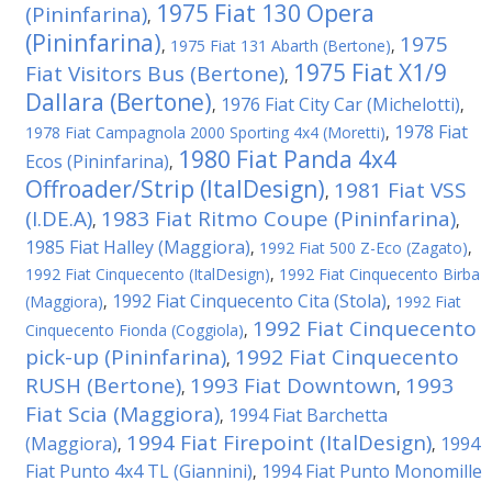
1975 Fiat 130 Opera
(Pininfarina)
,
(Pininfarina)
1975
,
1975 Fiat 131 Abarth (Bertone)
,
1975 Fiat X1/9
Fiat Visitors Bus (Bertone)
,
Dallara (Bertone)
1976 Fiat City Car (Michelotti)
,
,
1978 Fiat
1978 Fiat Campagnola 2000 Sporting 4x4 (Moretti)
,
1980 Fiat Panda 4x4
Ecos (Pininfarina)
,
Offroader/Strip (ItalDesign)
1981 Fiat VSS
,
(I.DE.A)
1983 Fiat Ritmo Coupe (Pininfarina)
,
,
1985 Fiat Halley (Maggiora)
,
1992 Fiat 500 Z-Eco (Zagato)
,
1992 Fiat Cinquecento (ItalDesign)
,
1992 Fiat Cinquecento Birba
1992 Fiat Cinquecento Cita (Stola)
(Maggiora)
,
,
1992 Fiat
1992 Fiat Cinquecento
Cinquecento Fionda (Coggiola)
,
pick-up (Pininfarina)
1992 Fiat Cinquecento
,
RUSH (Bertone)
1993 Fiat Downtown
1993
,
,
Fiat Scia (Maggiora)
1994 Fiat Barchetta
,
1994 Fiat Firepoint (ItalDesign)
(Maggiora)
1994
,
,
Fiat Punto 4x4 TL (Giannini)
1994 Fiat Punto Monomille
,