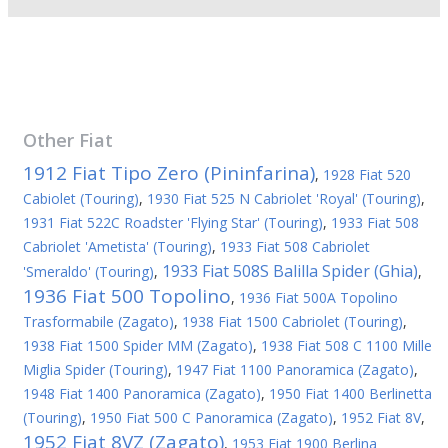
Other
Fiat
1912 Fiat Tipo Zero (Pininfarina)
,
1928 Fiat 520
Cabiolet (Touring)
,
1930 Fiat 525 N Cabriolet 'Royal' (Touring)
,
1931 Fiat 522C Roadster 'Flying Star' (Touring)
,
1933 Fiat 508
Cabriolet 'Ametista' (Touring)
,
1933 Fiat 508 Cabriolet
1933 Fiat 508S Balilla Spider (Ghia)
'Smeraldo' (Touring)
,
,
1936 Fiat 500 Topolino
,
1936 Fiat 500A Topolino
Trasformabile (Zagato)
,
1938 Fiat 1500 Cabriolet (Touring)
,
1938 Fiat 1500 Spider MM (Zagato)
,
1938 Fiat 508 C 1100 Mille
Miglia Spider (Touring)
,
1947 Fiat 1100 Panoramica (Zagato)
,
1948 Fiat 1400 Panoramica (Zagato)
,
1950 Fiat 1400 Berlinetta
(Touring)
,
1950 Fiat 500 C Panoramica (Zagato)
,
1952 Fiat 8V
,
1952 Fiat 8VZ (Zagato)
,
1953 Fiat 1900 Berlina