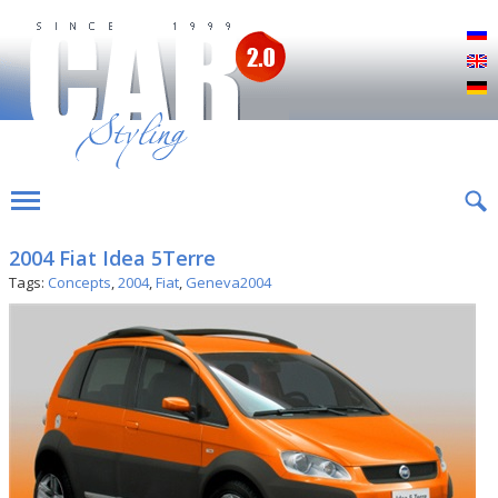
Р
E
D
2004 Fiat Idea 5Terre
Tags:
Concepts
,
2004
,
Fiat
,
Geneva2004