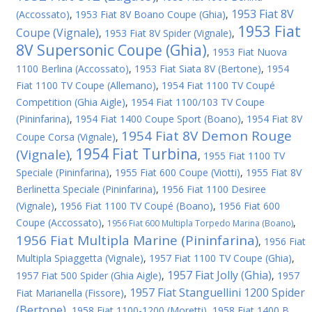
1953 Fiat 8V
(Accossato)
,
1953 Fiat 8V Boano Coupe (Ghia)
,
1953 Fiat
Coupe (Vignale)
,
1953 Fiat 8V Spider (Vignale)
,
8V Supersonic Coupe (Ghia)
,
1953 Fiat Nuova
1100 Berlina (Accossato)
,
1953 Fiat Siata 8V (Bertone)
,
1954
Fiat 1100 TV Coupe (Allemano)
,
1954 Fiat 1100 TV Coupé
Competition (Ghia Aigle)
,
1954 Fiat 1100/103 TV Coupe
(Pininfarina)
,
1954 Fiat 1400 Coupe Sport (Boano)
,
1954 Fiat 8V
1954 Fiat 8V Demon Rouge
Coupe Corsa (Vignale)
,
1954 Fiat Turbina
(Vignale)
,
,
1955 Fiat 1100 TV
Speciale (Pininfarina)
,
1955 Fiat 600 Coupe (Viotti)
,
1955 Fiat 8V
Berlinetta Speciale (Pininfarina)
,
1956 Fiat 1100 Desiree
(Vignale)
,
1956 Fiat 1100 TV Coupé (Boano)
,
1956 Fiat 600
Coupe (Accossato)
,
,
1956 Fiat 600 Multipla Torpedo Marina (Boano)
1956 Fiat Multipla Marine (Pininfarina)
,
1956 Fiat
Multipla Spiaggetta (Vignale)
,
1957 Fiat 1100 TV Coupe (Ghia)
,
1957 Fiat Jolly (Ghia)
1957 Fiat 500 Spider (Ghia Aigle)
,
,
1957
1957 Fiat Stanguellini 1200 Spider
Fiat Marianella (Fissore)
,
(Bertone)
,
1958 Fiat 1100-1200 (Moretti)
,
1958 Fiat 1400 B