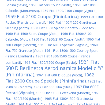
Berlina (Savio)
,
1958 Fiat 500 Coupe (Viotti)
,
1959 Fiat 1800
Cabriolet (Monterosa)
,
1959 Fiat 1800/2100 Coupe (Vignale)
,
1959 Fiat 2100 Coupe (Pininfarina)
,
1959 Fiat 2100
Rocket (Francis Lombardi)
,
1960 Fiat 1100/1200 Giardinetta
Sleeping (Viotti)
,
1960 Fiat 1500 Spider 'Bonetto' (Boneschi)
,
1960 Fiat 1500 Sport Coupe (Viotti)
,
1960 Fiat 1800/2100
Cabriolet (Viotti)
,
1960 Fiat 1800/2100 Coupe (Viotti)
,
1960 Fiat
500 Coupe (Moretti)
,
1960 Fiat 600D Speciale (Vignale)
,
1960
Fiat 750 Granluce (Viotti)
,
1961 Fiat 1300/1500 Country Sport
(Francis Lombardi)
,
1961 Fiat 1300/1500 Coupe (Francis
1961 Fiat
Lombardi)
,
1961 Fiat 1300/1500 Coupé (Savio)
,
600 D Berlinetta Aerodinamica Modello 'Y'
(Pininfarina)
1962
,
1961 Fiat 600 D Coupe (Viotti)
,
Fiat 2300 Coupe Speciale (Pininfarina)
,
1962 Fiat
1962 Fiat 600D
2500 SS (Moretti)
,
1962 Fiat 500 Ziba (Ghia)
,
Record (Vignale)
,
1963 Fiat 1100D Weekend (Moretti)
,
1963
Fiat 1300/1500 (Moretti)
,
1963 Fiat 1300/1500 Giardinetta
1963 Fiat 2300
(Viotti)
,
1963 Fiat 1500 Coupé 2+2 (Allemano)
,