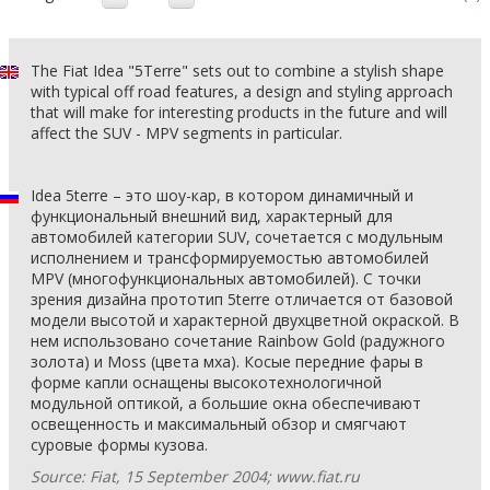
The Fiat Idea "5Terre" sets out to combine a stylish shape
with typical off road features, a design and styling approach
that will make for interesting products in the future and will
affect the SUV - MPV segments in particular.
Idea 5terre – это шоу-кар, в котором динамичный и
функциональный внешний вид, характерный для
автомобилей категории SUV, сочетается с модульным
исполнением и трансформируемостью автомобилей
MPV (многофункциональных автомобилей). С точки
зрения дизайна прототип 5terre отличается от базовой
модели высотой и характерной двухцветной окраской. В
нем использовано сочетание Rainbow Gold (радужного
золота) и Moss (цвета мха). Косые передние фары в
форме капли оснащены высокотехнологичной
модульной оптикой, а большие окна обеспечивают
освещенность и максимальный обзор и смягчают
суровые формы кузова.
Source: Fiat, 15 September 2004; www.fiat.ru