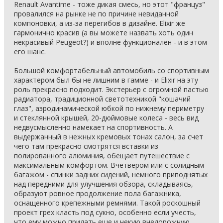
Renault Avantime - тоже дикая смесь, но этот "француз"
провалился на рынке не по причине невиданной
компоновки, а из-за перегибов в дизайне. Elixir же
гармонично красив (а вы можете назвать хоть один
некрасивый Peugeot?) и вполне функционален - и в этом
его шанс.
Большой комфортабельный автомобиль со спортивным
характером был бы не лишним в гамме - и Elixir на эту
роль прекрасно подходит. Экстерьер с огромной пастью
радиатора, традиционной светотехникой "кошачий
глаз", аэродинамической юбкой по нижнему периметру
и стеклянной крышей, 20-дюймовые колеса - весь вид
недвусмысленно намекает на спортивность. А
выдержанный в нежных кремовых тонах салон, за счет
чего там прекрасно смотрятся вставки из
полированного алюминия, обещает путешествие с
максимальным комфортом. Вчетвером или с солидным
багажом - спинки задних сидений, немного приподнятых
над передними для улучшения обзора, складываясь,
образуют ровное продолжение пола багажника,
оснащенного крепежными ремнями. Такой роскошный
проект грех класть под сукно, особенно если учесть,
что ему можно придать еще и некую внедорожную