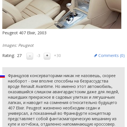
Peugeot 407 Elixir, 2003
Images: Peugeot
Rating:
27
-3
+30
Comments (
0
)
Французов консерваторами никак не назовешь, скорее
наоборот - они вполне способны на безрассудства
вроде Renault Avantime. Но именно этот автомобиль,
оказавшийся слишком авангардистским даже для людей,
нашедших прекрасное в садовых улитках и лягушачьих
лапках, и наводит на сомнения относительно будущего
407 Elixir. Peugeot жизненно необходим седан и
универсал, а показанный во Франкфурте концепткар
представляет собой фантасмагорическую мешанину из
купе и хэтчбэка, отдаленно напоминающую кроссовер.