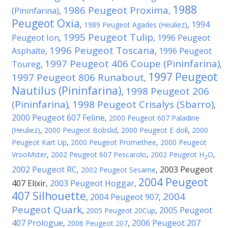
1988
1986 Peugeot Proxima
(Pininfarina)
,
,
Peugeot Oxia
1994
,
1989 Peugeot Agades (Heuliez)
,
1995 Peugeot Tulip
Peugeot Ion
1996 Peugeot
,
,
1996 Peugeot Toscana
Asphalte
1996 Peugeot
,
,
1997 Peugeot 406 Coupe (Pininfarina)
Toureg
,
,
1997 Peugeot
1997 Peugeot 806 Runabout
,
Nautilus (Pininfarina)
1998 Peugeot 206
,
(Pininfarina)
1998 Peugeot Crisalys (Sbarro)
,
,
2000 Peugeot 607 Feline
,
2000 Peugeot 607 Paladine
(Heuliez)
,
2000 Peugeot Bobslid
,
2000 Peugeot E-doll
,
2000
Peugeot Kart Up
,
2000 Peugeot Promethee
,
2000 Peugeot
VrooMster
,
2002 Peugeot 607 Pescarolo
,
2002 Peugeot H
O
,
2
2002 Peugeot RC
2003 Peugeot
,
2002 Peugeot Sesame
,
2004 Peugeot
407 Elixir
2003 Peugeot Hoggar
,
,
407 Silhouette
2004
2004 Peugeot 907
,
,
Peugeot Quark
2005 Peugeot
,
2005 Peugeot 20Cup
,
407 Prologue
2006 Peugeot 207
,
2006 Peugeot 207
,