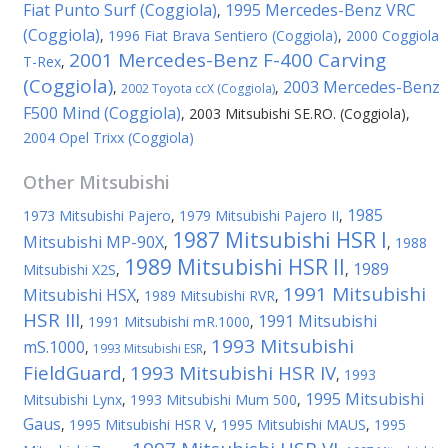
Fiat Punto Surf (Coggiola)
1995 Mercedes-Benz VRC
,
(Coggiola)
,
1996 Fiat Brava Sentiero (Coggiola)
,
2000 Coggiola
2001 Mercedes-Benz F-400 Carving
T-Rex
,
(Coggiola)
2003 Mercedes-Benz
,
,
2002 Toyota ccX (Coggiola)
F500 Mind (Coggiola)
,
2003 Mitsubishi SE.RO. (Coggiola)
,
2004 Opel Trixx (Coggiola)
Other
Mitsubishi
1985
1973 Mitsubishi Pajero
,
1979 Mitsubishi Pajero II
,
1987 Mitsubishi HSR I
Mitsubishi MP-90X
,
,
1988
1989 Mitsubishi HSR II
1989
Mitsubishi X2S
,
,
1991 Mitsubishi
Mitsubishi HSX
,
1989 Mitsubishi RVR
,
HSR III
1991 Mitsubishi
,
1991 Mitsubishi mR.1000
,
1993 Mitsubishi
mS.1000
,
,
1993 Mitsubishi ESR
FieldGuard
1993 Mitsubishi HSR IV
,
,
1993
1995 Mitsubishi
Mitsubishi Lynx
,
1993 Mitsubishi Mum 500
,
Gaus
,
1995 Mitsubishi HSR V
,
1995 Mitsubishi MAUS
,
1995