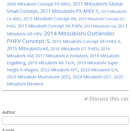
2011 Mitsubishi Global
2009 Mitsubishi Concept PX-MiEV
,
Small Concept
2011 Mitsubishi PX-MiEV II
,
,
2013 Mitsubishi
,
2013 Mitsubishi Concept AR
,
CA–MiEV
2013 Mitsubishi Concept GC-
,
2013 Mitsubishi Concept XR-PHEV
,
,
2013
PHEV
2013 Mitsubishi G4
2014 Mitsubishi Outlander
Mitsubishi GR-HEV
,
PHEV Concept-S
,
2015 Mitsubishi Concept XR-PHEV II
,
2015 Mitsubishi eX
,
2016 Mitsubishi GT-PHEV
,
2016
Mitsubishi XM
,
2017 Mitsubishi e-Evolution
,
2019 Mitsubishi
Engelberg
,
2019 Mitsubishi MI-Tech
,
2019 Mitsubishi Super
Height K-Wagon
,
2022 Mitsubishi XFC
,
2023 Mitsubishi D:X
,
2023 Mitsubishi Moonstone (IED)
,
2024 Mitsubishi DST
,
2025
Mitsubishi Elevance
Discuss this car
Author
E-mail