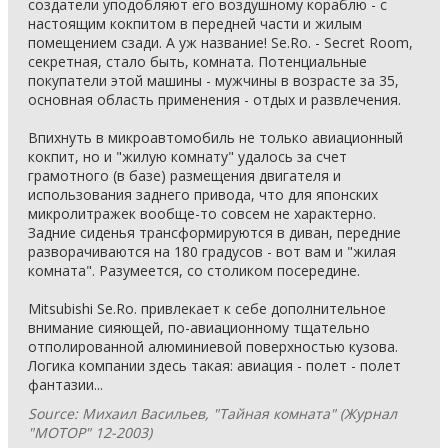
создатели уподобляют его воздушному кораблю - с
настоящим кокпитом в передней части и жилым
помещением сзади. А уж название! Se.Ro. - Secret Room,
секретная, стало быть, комната. Потенциальные
покупатели этой машины - мужчины в возрасте за 35,
основная область применения - отдых и развлечения.
Впихнуть в микроавтомобиль не только авиационный
кокпит, но и "жилую комнату" удалось за счет
грамотного (в базе) размещения двигателя и
использования заднего привода, что для японских
микролитражек вообще-то совсем не характерно.
Задние сиденья трансформируются в диван, передние
разворачиваются на 180 градусов - вот вам и "жилая
комната". Разумеется, со столиком посередине.
Mitsubishi Se.Ro. привлекает к себе дополнительное
внимание сияющей, по-авиационному тщательно
отполированной алюминиевой поверхностью кузова.
Логика компании здесь такая: авиация - полет - полет
фантазии...
Source: Михаил Васильев, "Тайная комната" (Журнал
"МОТОР" 12-2003)