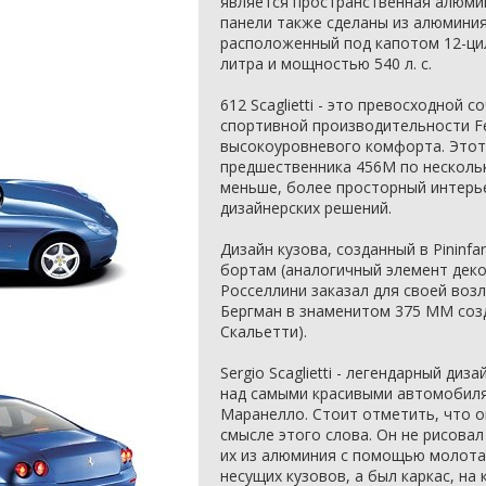
является пространственная алюми
панели также сделаны из алюмини
расположенный под капотом 12-ц
литра и мощностью 540 л. с.
612 Scaglietti - это превосходной 
спортивной производительности Ferr
высокоуровневого комфорта. Этот
предшественника 456M по нескольк
меньше, более просторный интерь
дизайнерских решений.
Дизайн кузова, созданный в Pininfa
бортам (аналогичный элемент дек
Росселлини заказал для своей воз
Бергман в знаменитом 375 MM соз
Скальетти).
Sergio Scaglietti - легендарный ди
над самыми красивыми автомобиля
Маранелло. Стоит отметить, что 
смысле этого слова. Он не рисовал
их из алюминия с помощью молота
несущих кузовов, а был каркас, на