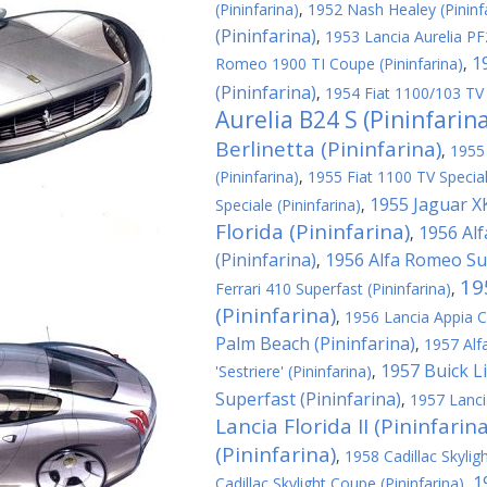
(Pininfarina)
,
1952 Nash Healey (Pininf
(Pininfarina)
,
1953 Lancia Aurelia PF2
1
Romeo 1900 TI Coupe (Pininfarina)
,
(Pininfarina)
,
1954 Fiat 1100/103 TV 
Aurelia B24 S (Pininfarin
Berlinetta (Pininfarina)
,
1955
(Pininfarina)
,
1955 Fiat 1100 TV Special
1955 Jaguar XK
Speciale (Pininfarina)
,
Florida (Pininfarina)
1956 Al
,
(Pininfarina)
1956 Alfa Romeo Sup
,
19
Ferrari 410 Superfast (Pininfarina)
,
(Pininfarina)
,
1956 Lancia Appia C
Palm Beach (Pininfarina)
,
1957 Alf
1957 Buick Li
'Sestriere' (Pininfarina)
,
Superfast (Pininfarina)
,
1957 Lanci
Lancia Florida II (Pininfarina
(Pininfarina)
,
1958 Cadillac Skyligh
1
Cadillac Skylight Coupe (Pininfarina)
,