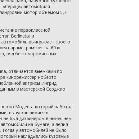
ниевая рама, наружные кузовные
я. «Сердце» автомобиля —
илиндровый мотор объемом 5,7
сочетание первоклассной
ari Berlinetta и
 автомобиль выигрывает своего
им параметрам: вес на 60 кг
ер, ряд бескомпромиссных
rina, отличается выемками по
ора кинорежиссер Роберто
любленной актрисы Ингрид
данным в мастерской Серджио
зайнер из Модены, который работал
ми, выпускавшимися в
он не был дизайнером в нынешнем
 автомобили на бумаге, а лепил
. Тогда у автомобилей не было
 который накладывлись кузовные