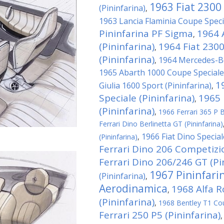
1963 Fiat 2300
(Pininfarina)
,
1963 Lancia Flaminia Coupe Specia
Pininfarina PF Sigma
1964 
,
(Pininfarina)
1964 Fiat 230
,
(Pininfarina)
1964 Mercedes-Be
,
1965 Abarth 1000 Coupe Speciale 
1
Giulia 1600 Sport (Pininfarina)
,
Speciale (Pininfarina)
1965 
,
(Pininfarina)
,
1966 Ferrari 365 P Be
Ferrari Dino Berlinetta GT (Pininfarina)
1966 Fiat Dino Special
(Pininfarina)
,
Ferrari Dino 206 Competizio
Ferrari Dino 206/246 GT (Pi
1967 Pininfari
(Pininfarina)
,
Aerodinamica
1968 Alfa 
,
(Pininfarina)
,
1968 Bentley T1 Cou
Ferrari 250 P5 (Pininfarina)