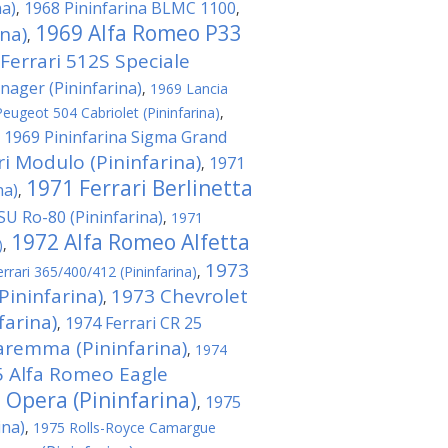
na)
1968 Pininfarina BLMC 1100
,
,
1969 Alfa Romeo P33
na)
,
Ferrari 512S Speciale
nager (Pininfarina)
,
1969 Lancia
eugeot 504 Cabriolet (Pininfarina)
,
1969 Pininfarina Sigma Grand
,
ri Modulo (Pininfarina)
1971
,
1971 Ferrari Berlinetta
na)
,
U Ro-80 (Pininfarina)
,
1971
1972 Alfa Romeo Alfetta
)
,
1973
rrari 365/400/412 (Pininfarina)
,
Pininfarina)
1973 Chevrolet
,
arina)
1974 Ferrari CR 25
,
aremma (Pininfarina)
,
1974
 Alfa Romeo Eagle
 Opera (Pininfarina)
1975
,
ina)
,
1975 Rolls-Royce Camargue