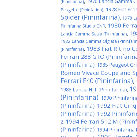
1976 Lancia Gamma Co
(Pininfarina)
,
1978 Fiat Ecos
Peugette (Pininfarina)
,
Spider (Pininfarina)
,
1978 La
1980 Ferrar
Pininfarina Studio CNR
,
19
Lancia Gamma Scala (Pininfarina)
,
1982 Lancia Gamma Olgiata (Pininfari
1983 Fiat Ritmo C
(Pininfarina)
,
Ferrari 288 GTO (Pininfarin
(Pininfarina)
1985 Peugeot Grif
,
Romeo Vivace Coupe and Spi
Ferrari F40 (Pininfarina)
,
19
1988 Lancia HIT (Pininfarina)
,
(Pininfarina)
1990 Pininfari
,
(Pininfarina)
1992 Fiat Cin
,
(Pininfarina)
1992 Pininfar
,
1994 Ferrari 512 M (Pininf
2
,
(Pininfarina)
1994 Pininfarina 
,