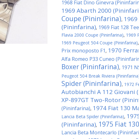
1968 Fiat Dino Ginevra (Pininfari
1969 Abarth 2000 (Pininfari
Coupe (Pininfarina)
1969 
,
(Pininfarina)
1969 Fiat 128 Tee
,
Flavia 2000 Coupe (Pininfarina)
,
1969 P
1969 Peugeot 504 Coupe (Pininfarina)
1970 Ferra
Prix monoposto F1
,
Alfa Romeo P33 Cuneo (Pininfari
Boxer (Pininfarina)
1971 NS
,
Peugeot 504 Break Riviera (Pininfarina
Spider (Pininfarina)
,
1972 Fe
Autobianchi A 112 Giovani (
XP-897GT Two-Rotor (Pininf
1974 Fiat 130 M
(Pininfarina)
,
1975
Lancia Beta Spider (Pininfarina)
,
1975 Fiat 130
(Pininfarina)
,
Lancia Beta Montecarlo (Pininfar