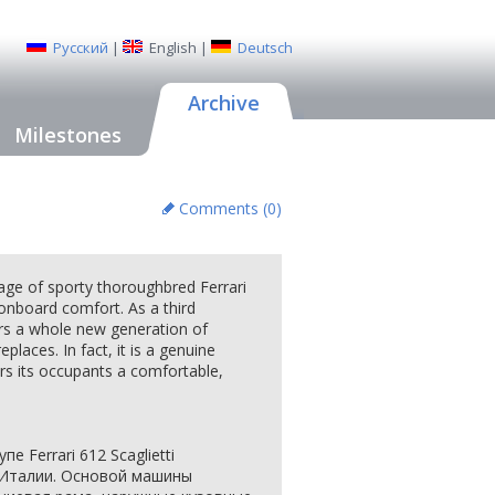
Русский
|
English
|
Deutsch
Archive
Milestones
Comments (
0
)
iage of sporty thoroughbred Ferrari
onboard comfort. As a third
fers a whole new generation of
places. In fact, it is a genuine
rs its occupants a comfortable,
 Ferrari 612 Scaglietti
в Италии. Основой машины