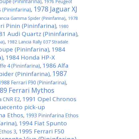
upe (Pininfarina)
,
1976 Peugeot
1978 Jaguar XJ
 (Pininfarina)
,
ncia Gamma Spider (Pininfarina)
,
1978
i Pinin (Pininfarina)
,
1980
81 Audi Quartz (Pininfarina)
,
na)
,
1982 Lancia Rally 037 Stradale
oupe (Pininfarina)
1984
,
a)
1984 Honda HP-X
,
1986 Alfa
fe 4 (Pininfarina)
,
1987
der (Pininfarina)
,
1988 Ferrari F90 (Pininfarina)
,
89 Ferrari Mythos
1991 Opel Chronos
na CNR E2
,
quecento pick-up
ina Ethos
1993 Pininfarina Ethos
,
arina)
1994 Fiat Spunto
,
1995 Ferrari F50
Ethos 3
,