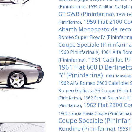
(Pininfarina)
,
1959 Cadillac Starlight 
GT SWB (Pininfarina)
,
1959 Fe
1959 Fiat 2100 Co
(Pininfarina)
,
Abarth Monoposto da record
Romeo Super Flow IV (Pininfarina
Coupe Speciale (Pininfarina
1960 Pininfarina X
1961 Alfa Rom
,
1961 Cadillac PF
(Pininfarina)
,
1961 Fiat 600 D Berlinet
'Y' (Pininfarina)
,
1961 Maserati 
1962 Alfa Romeo 2600 Cabriolet Sp
Romeo Giulietta SS Coupe (Pininf
(Pininfarina)
,
1962 Ferrari Superfast III 
1962 Fiat 2300 Cou
(Pininfarina)
,
1962 Lancia Flavia Coupe (Pininfarina)
Coupe Speciale (Pininfar
Rondine (Pininfarina)
1963 F
,