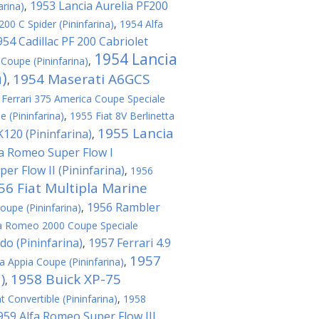
1953 Lancia Aurelia PF200
arina)
,
00 C Spider (Pininfarina)
,
1954 Alfa
954 Cadillac PF 200 Cabriolet
1954 Lancia
Coupe (Pininfarina)
,
a)
1954 Maserati A6GCS
,
 Ferrari 375 America Coupe Speciale
e (Pininfarina)
,
1955 Fiat 8V Berlinetta
1955 Lancia
120 (Pininfarina)
,
fa Romeo Super Flow I
er Flow II (Pininfarina)
,
1956
56 Fiat Multipla Marine
1956 Rambler
oupe (Pininfarina)
,
a Romeo 2000 Coupe Speciale
do (Pininfarina)
1957 Ferrari 4.9
,
1957
a Appia Coupe (Pininfarina)
,
)
1958 Buick XP-75
,
t Convertible (Pininfarina)
,
1958
959 Alfa Romeo Super Flow III