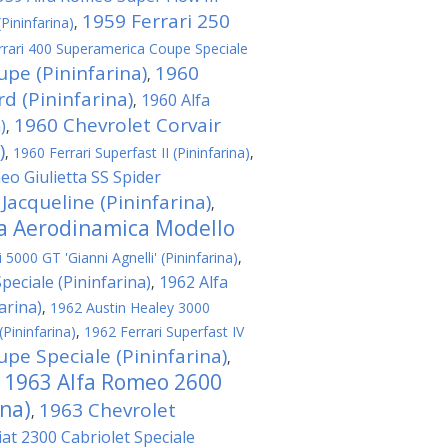
1959 Ferrari 250
(Pininfarina)
,
rrari 400 Superamerica Coupe Speciale
upe (Pininfarina)
1960
,
 (Pininfarina)
1960 Alfa
,
1960 Chevrolet Corvair
)
,
)
,
1960 Ferrari Superfast II (Pininfarina)
,
eo Giulietta SS Spider
 Jacqueline (Pininfarina)
,
ta Aerodinamica Modello
5000 GT 'Gianni Agnelli' (Pininfarina)
,
eciale (Pininfarina)
1962 Alfa
,
arina)
,
1962 Austin Healey 3000
(Pininfarina)
,
1962 Ferrari Superfast IV
pe Speciale (Pininfarina)
,
1963 Alfa Romeo 2600
,
ina)
1963 Chevrolet
,
iat 2300 Cabriolet Speciale