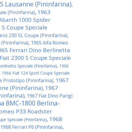
 S Lausanne (Pininfarina)
,
1963
le (Pininfarina)
,
Abarth 1000 Spider
0 S Coupe Speciale
nz 230 SL Coupe (Pininfarina)
,
(Pininfarina)
1965 Alfa Romeo
,
965 Ferrari Dino Berlinetta
Fiat 2300 S Coupe Speciale
rlinetta Speciale (Pininfarina)
,
1966
,
1966 Fiat 124 Sport Coupe Speciale
1967
e Prototipo (Pininfarina)
,
ne (Pininfarina)
1967
,
ninfarina)
1967 Fiat Dino Parigi
,
na BMC-1800 Berlina-
Romeo P33 Roadster
1968
pe Speciale (Pininfarina)
,
1968 Ferrari P6 (Pininfarina)
,
,