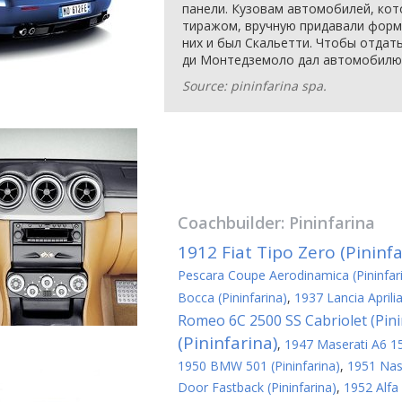
панели. Кузовам автомобилей, ко
тиражом, вручную придавали форм
них и был Скальетти. Чтобы отдать
ди Монтедземоло дал автомобилю им
Source: pininfarina spa.
Coachbuilder:
Pininfarina
1912 Fiat Tipo Zero (Pininfa
Pescara Coupe Aerodinamica (Pininfar
Bocca (Pininfarina)
,
1937 Lancia Aprili
Romeo 6C 2500 SS Cabriolet (Pini
(Pininfarina)
,
1947 Maserati A6 150
1950 BMW 501 (Pininfarina)
,
1951 Nash
Door Fastback (Pininfarina)
,
1952 Alfa