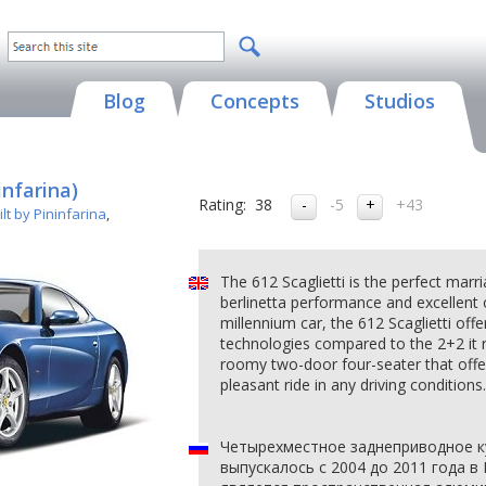
Blog
Concepts
Studios
infarina)
Rating:
38
-5
+43
lt by Pininfarina
,
The 612 Scaglietti is the perfect marr
berlinetta performance and excellent 
millennium car, the 612 Scaglietti of
technologies compared to the 2+2 it re
roomy two-door four-seater that offe
pleasant ride in any driving conditions.
Четырехместное заднеприводное купе
выпускалось с 2004 до 2011 года 