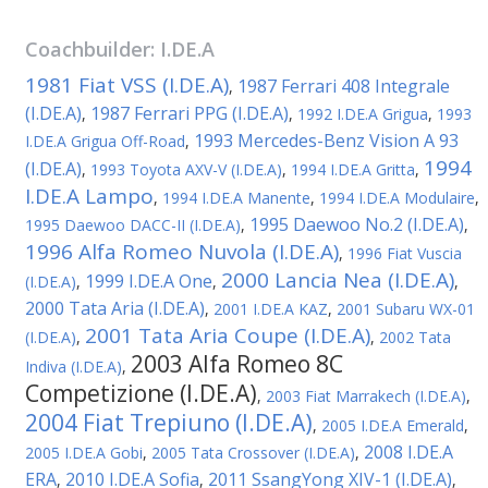
Coachbuilder:
I.DE.A
1981 Fiat VSS (I.DE.A)
1987 Ferrari 408 Integrale
,
(I.DE.A)
1987 Ferrari PPG (I.DE.A)
,
,
1992 I.DE.A Grigua
,
1993
1993 Mercedes-Benz Vision A 93
I.DE.A Grigua Off-Road
,
1994
(I.DE.A)
,
1993 Toyota AXV-V (I.DE.A)
,
1994 I.DE.A Gritta
,
I.DE.A Lampo
,
1994 I.DE.A Manente
,
1994 I.DE.A Modulaire
,
1995 Daewoo No.2 (I.DE.A)
1995 Daewoo DACC-II (I.DE.A)
,
,
1996 Alfa Romeo Nuvola (I.DE.A)
,
1996 Fiat Vuscia
2000 Lancia Nea (I.DE.A)
1999 I.DE.A One
(I.DE.A)
,
,
,
2000 Tata Aria (I.DE.A)
,
2001 I.DE.A KAZ
,
2001 Subaru WX-01
2001 Tata Aria Coupe (I.DE.A)
(I.DE.A)
,
,
2002 Tata
2003 Alfa Romeo 8C
Indiva (I.DE.A)
,
Competizione (I.DE.A)
,
2003 Fiat Marrakech (I.DE.A)
,
2004 Fiat Trepiuno (I.DE.A)
,
2005 I.DE.A Emerald
,
2008 I.DE.A
2005 I.DE.A Gobi
,
2005 Tata Crossover (I.DE.A)
,
ERA
2010 I.DE.A Sofia
2011 SsangYong XIV-1 (I.DE.A)
,
,
,