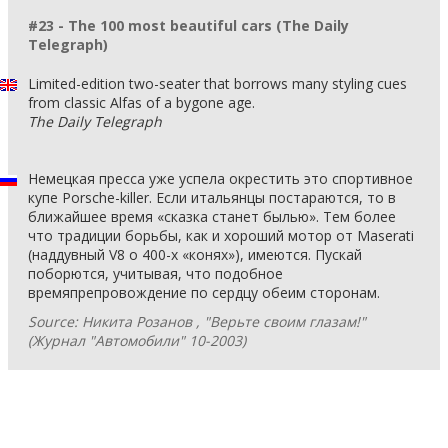
#23 - The 100 most beautiful cars (The Daily
Telegraph)
Limited-edition two-seater that borrows many styling cues
from classic Alfas of a bygone age.
The Daily Telegraph
Немецкая пресса уже успела окрестить это спортивное
купе Porsche-killer. Если итальянцы постараются, то в
ближайшее время «сказка станет былью». Тем более
что традиции борьбы, как и хороший мотор от Maserati
(наддувный V8 о 400-х «конях»), имеются. Пускай
поборются, учитывая, что подобное
времяпрепровождение по сердцу обеим сторонам.
Source: Никита Розанов , "Верьте своим глазам!"
(Журнал "Автомобили" 10-2003)