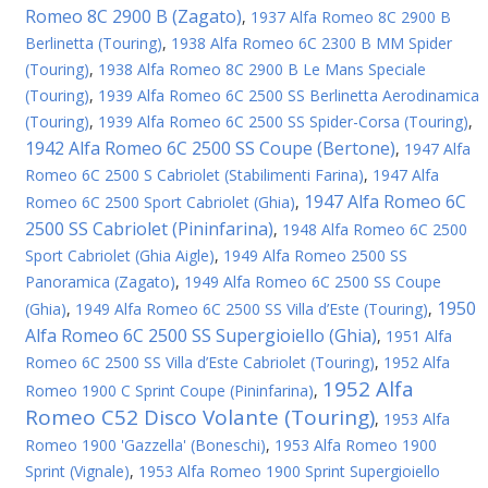
Romeo 8C 2900 B (Zagato)
,
1937 Alfa Romeo 8C 2900 B
Berlinetta (Touring)
,
1938 Alfa Romeo 6C 2300 B MM Spider
(Touring)
,
1938 Alfa Romeo 8C 2900 B Le Mans Speciale
(Touring)
,
1939 Alfa Romeo 6C 2500 SS Berlinetta Aerodinamica
(Touring)
,
1939 Alfa Romeo 6C 2500 SS Spider-Corsa (Touring)
,
1942 Alfa Romeo 6C 2500 SS Coupe (Bertone)
,
1947 Alfa
Romeo 6C 2500 S Cabriolet (Stabilimenti Farina)
,
1947 Alfa
1947 Alfa Romeo 6C
Romeo 6C 2500 Sport Cabriolet (Ghia)
,
2500 SS Cabriolet (Pininfarina)
,
1948 Alfa Romeo 6C 2500
Sport Cabriolet (Ghia Aigle)
,
1949 Alfa Romeo 2500 SS
Panoramica (Zagato)
,
1949 Alfa Romeo 6C 2500 SS Coupe
1950
(Ghia)
,
1949 Alfa Romeo 6C 2500 SS Villa d’Este (Touring)
,
Alfa Romeo 6C 2500 SS Supergioiello (Ghia)
,
1951 Alfa
Romeo 6C 2500 SS Villa d’Este Cabriolet (Touring)
,
1952 Alfa
1952 Alfa
Romeo 1900 C Sprint Coupe (Pininfarina)
,
Romeo C52 Disco Volante (Touring)
,
1953 Alfa
Romeo 1900 'Gazzella' (Boneschi)
,
1953 Alfa Romeo 1900
Sprint (Vignale)
,
1953 Alfa Romeo 1900 Sprint Supergioiello