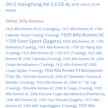
2012 SsangYong XIV-2 (I.DE.A)
,
2018 I.DE.A LVCHI
Venere
Other
Alfa Romeo
1925 Alfa Romeo RLSS (Castagna)
,
1927 Alfa Romeo 6C 1500
1929 Alfa Romeo 6C
Cabriolet 'Royal Touring' (Touring)
,
1750 Gran Sport (Zagato)
,
1930 Alfa Romeo 6C 1750
Berlinetta (Touring)
,
1931 Alfa Romeo 6C 1750 GS 'Flying Star'
(Touring)
,
1931 Alfa Romeo 6C 1750 GTC (Touring)
,
1932 Alfa
Romeo 8C 2300 Cabriolet (Touring)
,
1932 Alfa Romeo 8C 2300
Coupe Aerodinamico (Touring)
,
1932 Alfa Romeo 8C 2300
1932 Alfa Romeo P3 Monoposto
Coupe Spyder (Touring)
,
(Tipo B)
,
1933 Alfa Romeo 6C 2300 GT Berlinetta 'Freccia di
Belzebu' (Touring)
,
1933 Alfa Romeo 6C 2300 GT 'Tip Top'
(Touring)
,
1934 Alfa Romeo 6C 2300 B Coupe (Touring)
,
1935
Alfa Romeo 6C 2300 Pescara Coupe Aerodinamica (Pininfarina)
,
1936 Alfa Romeo 6C 2300 Tipo Pescara (Zagato)
,
1937 Alfa
1937 Alfa
Romeo 6C 2300 MM 'Superleggera' (Touring)
,