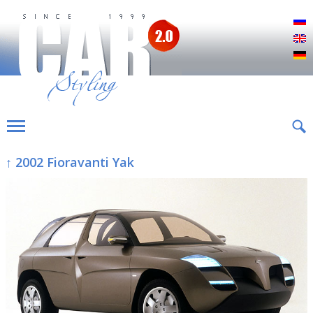
Р
E
D
↑ 2002 Fioravanti Yak