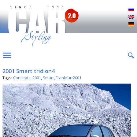
Р
E
D
2001 Smart tridion4
Tags:
Concepts
,
2001
,
Smart
,
Frankfurt2001