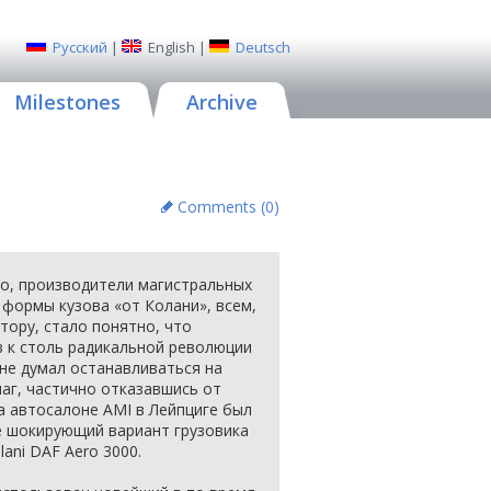
Русский
|
English
|
Deutsch
Milestones
Archive
Comments (
0
)
нно, производители магистральных
 формы кузова «от Колани», всем,
втору, стало понятно, что
в к столь радикальной революции
 не думал останавливаться на
аг, частично отказавшись от
на автосалоне AMI в Лейпциге был
е шокирующий вариант грузовика
ani DAF Aero 3000.