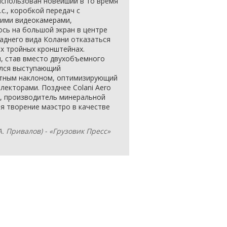
 использован новейший в то время
.с., коробкой передач с
ими видеокамерами,
сь на большой экран в центре
заднего вида Колани отказаться
ых тройных кронштейнах.
и, став вместо двухобъемного
ился выступающий
атным наклоном, оптимизирующий
лекторами. Позднее Colani Aero
n, производитель минеральной
я творение маэстро в качестве
. Привалов) - «Грузовик Пресс»