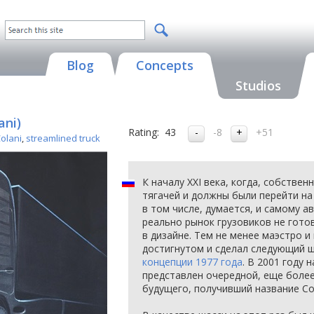
Blog
Concepts
Studios
ani)
Rating:
43
-8
+51
Colani
,
streamlined truck
К началу XXI века, когда, собстве
тягачей и должны были перейти на
в том числе, думается, и самому а
реально рынок грузовиков не гото
в дизайне. Тем не менее маэстро и
достигнутом и сделал следующий ш
концепции 1977 года
. В 2001 году 
представлен очередной, еще боле
будущего, получивший название Col