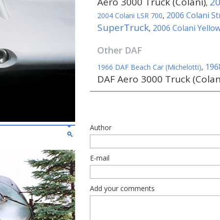
Aero 3000 Truck (Colani)
20
,
2006 Colani St
2004 Colani LSR 700
,
SuperTruck
2006 Colani Yello
,
Other
DAF
1968
1966 DAF Beach Car (Michelotti)
,
DAF Aero 3000 Truck (Colan
Author
E-mail
Add your comments