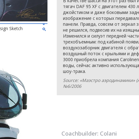
В качестве шасси на этот раз был
тягач DAF 95 XF с двигателем 430 л
джойстиком и даже боковыми задн
изображение с которых передавало
панели. Правда, совсем от зеркал 
sign Sketch
не решился, подвесив их на изящн
Изменился и силуэт передней част
трехобъемным: под кабиной появ
воздухозаборник двигателя с обр
воздушный поток с крыльями и деф
3000 приобрела компания Caroline
воды, сейчас активно использующа
шоу-трака.
Source: «Маэстро аэродинамики» (А
№6/2006
Coachbuilder:
Colani