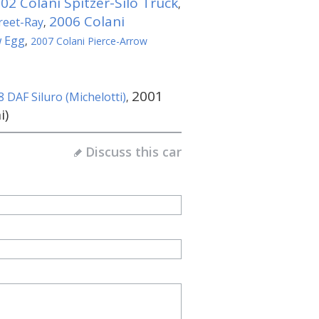
02 Colani Spitzer-Silo Truck
,
2006 Colani
reet-Ray
,
w Egg
,
2007 Colani Pierce-Arrow
2001
 DAF Siluro (Michelotti)
,
i)
Discuss this car