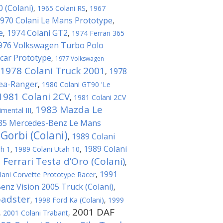
 (Colani)
,
1965 Colani RS
,
1967
970 Colani Le Mans Prototype
,
e
1974 Colani GT2
,
,
1974 Ferrari 365
976 Volkswagen Turbo Polo
car Prototype
,
1977 Volkswagen
1978 Colani Truck 2001
1978
,
Sea-Ranger
,
1980 Colani GT90 'Le
1981 Colani 2CV
,
1981 Colani 2CV
1983 Mazda Le
mental III
,
85 Mercedes-Benz Le Mans
Gorbi (Colani)
1989 Colani
,
1989 Colani
ah 1
,
1989 Colani Utah 10
,
 Ferrari Testa d’Oro (Colani)
,
1991
lani Corvette Prototype Racer
,
nz Vision 2005 Truck (Colani)
,
oadster
,
1998 Ford Ka (Colani)
,
1999
2001 DAF
,
2001 Colani Trabant
,