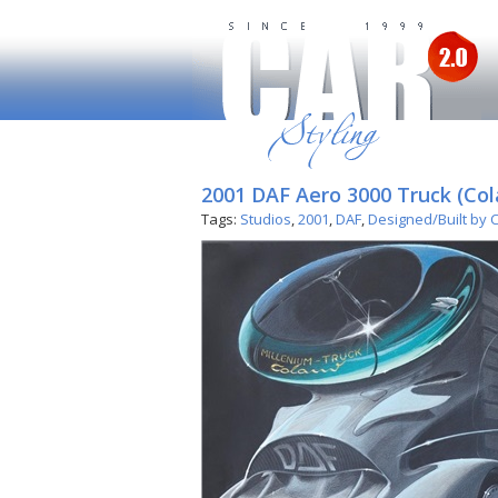
2001 DAF Aero 3000 Truck (Col
Tags:
Studios
,
2001
,
DAF
,
Designed/Built by 