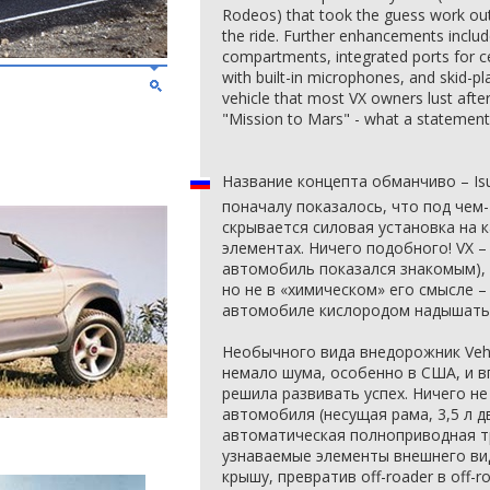
Rodeos) that took the guess work ou
the ride. Further enhancements include
compartments, integrated ports for c
with built-in microphones, and skid-pla
vehicle that most VX owners lust after
"Mission to Mars" - what a statement
Название концепта обманчиво – I
поначалу показалось, что под чем
скрывается силовая установка на 
элементах. Ничего подобного! VX –
автомобиль показался знакомым), 
но не в «химическом» его смысле –
автомобиле кислородом надышать
Необычного вида внедорожник Vehi
немало шума, особенно в США, и вп
решила развивать успех. Ничего не
автомобиля (несущая рама, 3,5 л д
автоматическая полноприводная т
узнаваемые элементы внешнего вид
крышу, превратив off-roader в off-