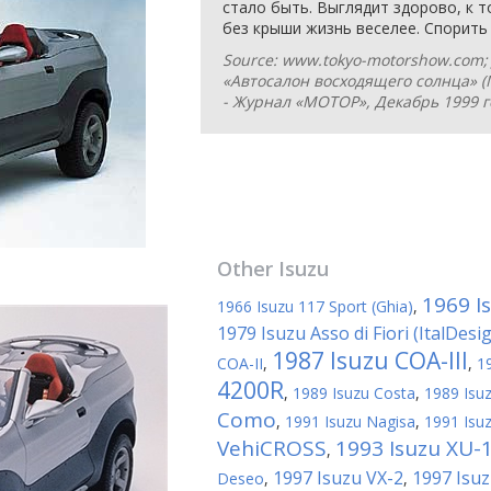
стало быть. Выглядит здорово, к т
без крыши жизнь веселее. Спорить 
Source: www.tokyo-motorshow.com; J
«Автосалон восходящего солнца» (
- Журнал «МОТОР», Декабрь 1999 г
Other
Isuzu
1969 I
1966 Isuzu 117 Sport (Ghia)
,
1979 Isuzu Asso di Fiori (ItalDesi
1987 Isuzu COA-III
COA-II
,
,
1
4200R
,
1989 Isuzu Costa
,
1989 Is
Como
,
1991 Isuzu Nagisa
,
1991 Isu
VehiCROSS
1993 Isuzu XU-
,
1997 Isuzu VX-2
1997 Isu
Deseo
,
,