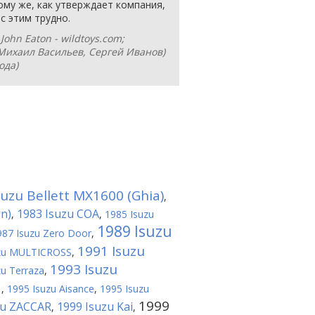
ому же, как утверждает компания,
с этим трудно.
ohn Eaton - wildtoys.com;
Михаил Васильев, Сергей Иванов)
ода)
suzu Bellett MX1600 (Ghia)
,
gn)
1983 Isuzu COA
,
,
1985 Isuzu
1989 Isuzu
987 Isuzu Zero Door
,
1991 Isuzu
uzu MULTICROSS
,
1993 Isuzu
zu Terraza
,
1
,
1995 Isuzu Aisance
,
1995 Isuzu
1999
zu ZACCAR
1999 Isuzu Kai
,
,