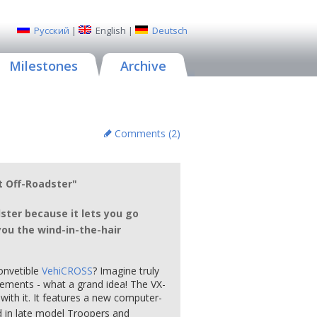
Русский
|
English
|
Deutsch
Milestones
Archive
Comments (
2
)
t Off-Roadster"
ster because it lets you go
you the wind-in-the-hair
onvetible
VehiCROSS
? Imagine truly
lements - what a grand idea! The VX-
ith it. It features a new computer-
d in late model Troopers and