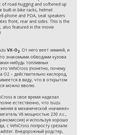
t of road-hugging and softened up
 built-in bike racks, helmet
ell-phone and PDA, seat speakers
tes front, rear and sides. This is the
, also featured in the movie
!
suzu
VX-O
. От него веет химией, и
2
-то знакомыми обводами кузова
каких-нибудь топливных
 это VehiCross (понятно, почему
а O2 – действительно кислород,
 имеется в виду, что в открытом
ся можно вволю.
Cross в свое время наделал
олне естественно, что Isuzu
 меняя в механической «начинке»
вигатель V6 мощностью 230 л.с.,
рансмиссия) и используя хорошо
а, с VehiCross попросту срезали
roadster. Внедорожный родстер,