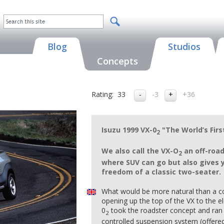
Blog
Studios
Concepts
Rating:
33
-3
+36
Isuzu 1999
VX-0
"The World’s Firs
2
We also call the VX-O
an off-road
2
where SUV can go but also gives 
freedom of a classic two-seater.
What would be more natural than a c
opening up the top of the VX to the e
0
took the roadster concept and ran w
2
controlled suspension system (offere