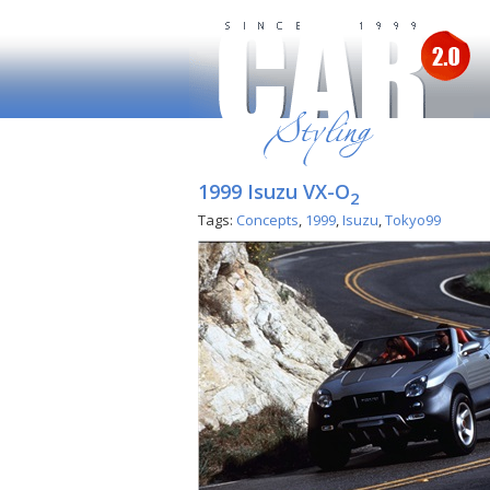
1999 Isuzu VX-O
2
Tags:
Concepts
,
1999
,
Isuzu
,
Tokyo99