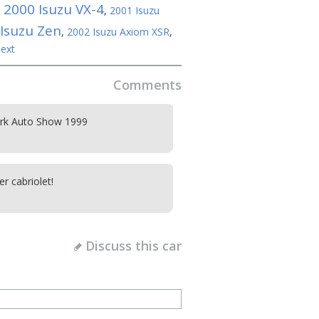
2000 Isuzu VX-4
,
,
2001 Isuzu
Isuzu Zen
,
2002 Isuzu Axiom XSR
,
ext
Comments
rk Auto Show 1999
 cabriolet!
Discuss this car