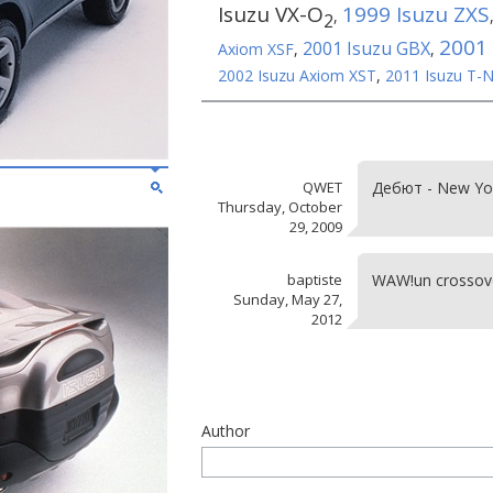
Isuzu VX-O
1999 Isuzu ZXS
,
2
2001 
2001 Isuzu GBX
Axiom XSF
,
,
2002 Isuzu Axiom XST
,
2011 Isuzu T-N
QWET
Дебют - New Yo
Thursday, October
29, 2009
baptiste
WAW!un crossover
Sunday, May 27,
2012
Author