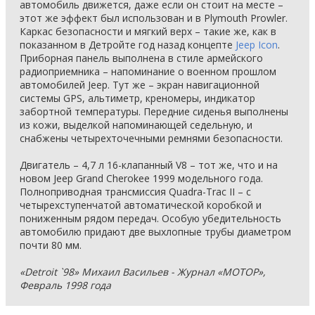
автомобиль движется, даже если он стоит на месте –
этот же эффект был использован и в Plymouth Prowler.
Каркас безопасности и мягкий верх – такие же, как в
показанном в Детройте год назад концепте
Jeep Icon
.
Приборная панель выполнена в стиле армейского
радиоприемника – напоминание о военном прошлом
автомобилей Jeep. Тут же – экран навигационной
системы GPS, альтиметр, креномеры, индикатор
забортной температуры. Передние сиденья выполнены
из кожи, выделкой напоминающей седельную, и
снабжены четырехточечными ремнями безопасности.
Двигатель – 4,7 л 16-клапанный V8 – тот же, что и на
новом Jeep Grand Cherokee 1999 модельного года.
Полноприводная трансмиссия Quadra-Trac II – с
четырехступенчатой автоматической коробкой и
пониженным рядом передач. Особую убедительность
автомобилю придают две выхлопные трубы диаметром
почти 80 мм.
«Detroit `98» Михаил Васильев - Журнал «МОТОР»,
Февраль 1998 года