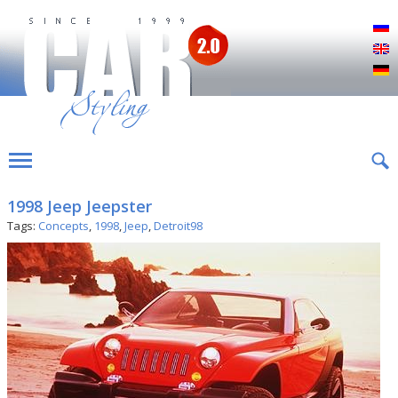
Р
E
D
1998 Jeep Jeepster
Tags:
Concepts
,
1998
,
Jeep
,
Detroit98