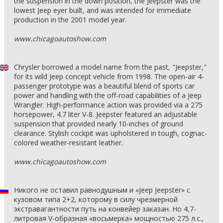
the suspension in the down position, the Jeepster was the
lowest Jeep eyer built, and was intended for immediate
production in the 2001 model year.
www.chicagoautoshow.com
Chrysler borrowed a model name from the past, "Jeepster,"
for its wild Jeep concept vehicle from 1998. The open-air 4-
passenger prototype was a beautiful blend of sports car
power and handling with the off-road capabilities of a Jeep
Wrangler. High-performance action was provided via a 275
horsepower, 4.7 liter V-8. Jeepster featured an adjustable
suspension that provided nearly 10-inches of ground
clearance. Stylish cockpit was upholstered in tough, cognac-
colored weather-resistant leather.
www.chicagoautoshow.com
Никого не оставил равнодушным и «Jeep Jeepster» с
кузовом типа 2+2, которому в силу чрезмерной
экстравагантности путь на конвейер заказан. Но 4,7-
литровая V-образная «восьмерка» мощностью 275 л.с.,