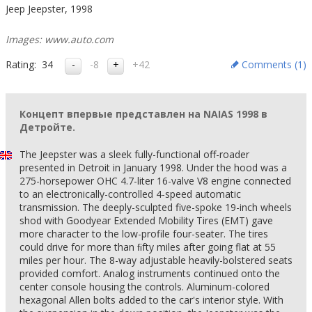
Jeep Jeepster, 1998
Images: www.auto.com
Rating:
34
-8
+42
Comments (
1
)
Концепт впервые представлен на NAIAS 1998 в
Детройте.
The Jeepster was a sleek fully-functional off-roader
presented in Detroit in January 1998. Under the hood was a
275-horsepower OHC 4.7-liter 16-valve V8 engine connected
to an electronically-controlled 4-speed automatic
transmission. The deeply-sculpted five-spoke 19-inch wheels
shod with Goodyear Extended Mobility Tires (EMT) gave
more character to the low-profile four-seater. The tires
could drive for more than ﬁfty miles after going flat at 55
miles per hour. The 8-way adjustable heavily-bolstered seats
provided comfort. Analog instruments continued onto the
center console housing the controls. Aluminum-colored
hexagonal Allen bolts added to the car's interior style. With