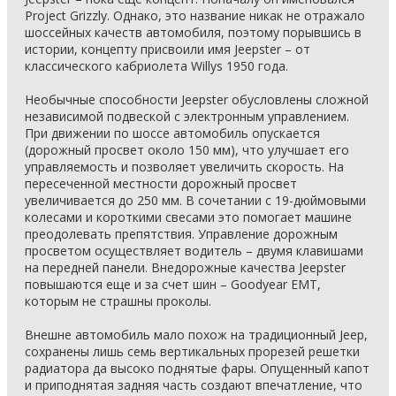
Project Grizzly. Однако, это название никак не отражало
шоссейных качеств автомобиля, поэтому порывшись в
истории, концепту присвоили имя Jeepster – от
классического кабриолета Willys 1950 года.
Необычные способности Jeepster обусловлены сложной
независимой подвеской с электронным управлением.
При движении по шоссе автомобиль опускается
(дорожный просвет около 150 мм), что улучшает его
управляемость и позволяет увеличить скорость. На
пересеченной местности дорожный просвет
увеличивается до 250 мм. В сочетании с 19-дюймовыми
колесами и короткими свесами это помогает машине
преодолевать препятствия. Управление дорожным
просветом осуществляет водитель – двумя клавишами
на передней панели. Внедорожные качества Jeepster
повышаются еще и за счет шин – Goodyear EMT,
которым не страшны проколы.
Внешне автомобиль мало похож на традиционный Jeep,
сохранены лишь семь вертикальных прорезей решетки
радиатора да высоко поднятые фары. Опущенный капот
и приподнятая задняя часть создают впечатление, что