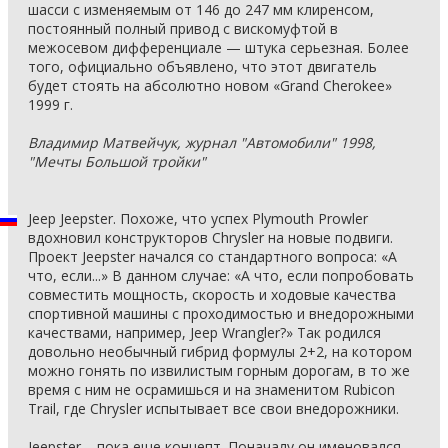
шасси с изменяемым от 146 до 247 мм клиренсом,
постоянный полный привод с вискомуфтой в
межосевом дифференциале — штука серьезная. Более
того, официально объявлено, что этот двигатель
будет стоять на абсолютно новом «Grand Cherokee»
1999 г.
Владимир Матвейчук, журнал "Автомобили" 1998,
"Мечты Большой тройки"
Jeep Jeepster. Похоже, что успех Plymouth Prowler
вдохновил конструкторов Chrysler на новые подвиги.
Проект Jeepster начался со стандартного вопроса: «А
что, если...» В данном случае: «А что, если попробовать
совместить мощность, скорость и ходовые качества
спортивной машины с проходимостью и внедорожными
качествами, например, Jeep Wrangler?» Так родился
довольно необычный гибрид формулы 2+2, на котором
можно гонять по извилистым горным дорогам, в то же
время с ним не осрамишься и на знаменитом Rubicon
Trail, где Chrysler испытывает все свои внедорожники.
Jeepster – пока еще концепт. Поначалу он именовался