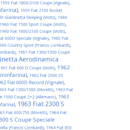
,
1959 Fiat 1800/2100 Coupe (Vignale)
,
farina)
,
1959 Fiat 2100 Rocket
 Giardinetta Sleeping (Viotti)
,
1960
1960 Fiat 1500 Sport Coupe (Viotti)
,
1960 Fiat 1800/2100 Coupe (Viotti)
,
at 600D Speciale (Vignale)
,
1960 Fiat
500 Country Sport (Francis Lombardi)
,
ombardi)
,
1961 Fiat 1300/1500 Coupé
linetta Aerodinamica
1962
1961 Fiat 600 D Coupe (Viotti)
,
ininfarina)
,
1962 Fiat 2500 SS
962 Fiat 600D Record (Vignale)
,
963 Fiat 1300/1500 (Moretti)
,
1963 Fiat
1963
at 1500 Coupé 2+2 (Allemano)
,
1963 Fiat 2300 S
nfarina)
,
63 Fiat 600/750 (Moretti)
,
1964 Fiat
2300 S Coupe Speciale
nella (Francis Lombardi)
,
1964 Fiat 850