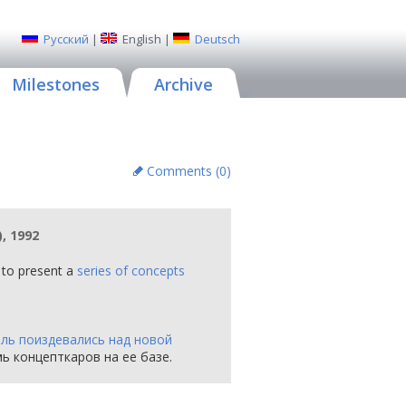
Русский
|
English
|
Deutsch
Milestones
Archive
Comments (
0
)
, 1992
to present a
series of concepts
оль поиздевались над новой
мь концепткаров на ее базе.