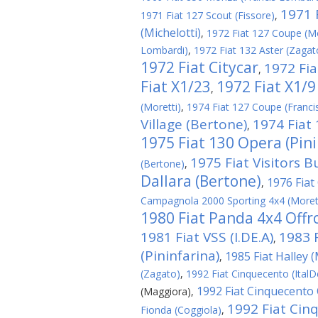
1971 F
1971 Fiat 127 Scout (Fissore)
,
(Michelotti)
,
1972 Fiat 127 Coupe (Mo
Lombardi)
,
1972 Fiat 132 Aster (Zagat
1972 Fiat Citycar
1972 Fia
,
Fiat X1/23
1972 Fiat X1/9
,
(Moretti)
,
1974 Fiat 127 Coupe (Franci
Village (Bertone)
1974 Fiat
,
1975 Fiat 130 Opera (Pini
1975 Fiat Visitors B
(Bertone)
,
Dallara (Bertone)
1976 Fiat 
,
Campagnola 2000 Sporting 4x4 (Moret
1980 Fiat Panda 4x4 Offro
1981 Fiat VSS (I.DE.A)
1983 
,
(Pininfarina)
1985 Fiat Halley 
,
(Zagato)
,
1992 Fiat Cinquecento (ItalD
1992 Fiat Cinquecento C
(Maggiora)
,
1992 Fiat Cin
Fionda (Coggiola)
,