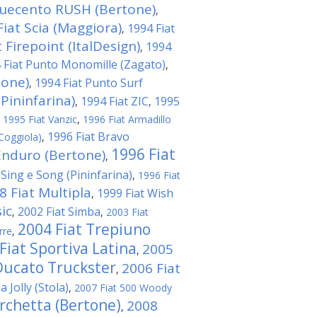
quecento RUSH (Bertone)
,
Fiat Scia (Maggiora)
1994 Fiat
,
 Firepoint (ItalDesign)
1994
,
 Fiat Punto Monomille (Zagato)
,
tone)
1994 Fiat Punto Surf
,
Pininfarina)
1994 Fiat ZIC
1995
,
,
,
1995 Fiat Vanzic
,
1996 Fiat Armadillo
1996 Fiat Bravo
Coggiola)
,
1996 Fiat
Enduro (Bertone)
,
 Sing e Song (Pininfarina)
,
1996 Fiat
8 Fiat Multipla
1999 Fiat Wish
,
ic
2002 Fiat Simba
,
,
2003 Fiat
2004 Fiat Trepiuno
rre
,
Fiat Sportiva Latina
2005
,
Ducato Truckster
2006 Fiat
,
 Jolly (Stola)
,
2007 Fiat 500 Woody
rchetta (Bertone)
2008
,