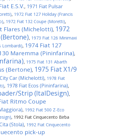
iat E.S.V.
1971 Fiat Pulsar
,
retti)
,
1972 Fiat 127 Holiday (Francis
o)
,
1972 Fiat 132 Coupe (Moretti)
,
1972
t Flares (Michelotti)
,
 (Bertone)
,
1973 Fiat 126 Minimaxi
1974 Fiat 127
s Lombardi)
,
 130 Maremma (Pininfarina)
,
nfarina)
,
1975 Fiat 131 Abarth
1975 Fiat X1/9
us (Bertone)
,
City Car (Michelotti)
,
1978 Fiat
1978 Fiat Ecos (Pininfarina)
ti)
,
,
ader/Strip (ItalDesign)
,
Fiat Ritmo Coupe
(Maggiora)
,
1992 Fiat 500 Z-Eco
esign)
,
1992 Fiat Cinquecento Birba
ita (Stola)
,
1992 Fiat Cinquecento
quecento pick-up