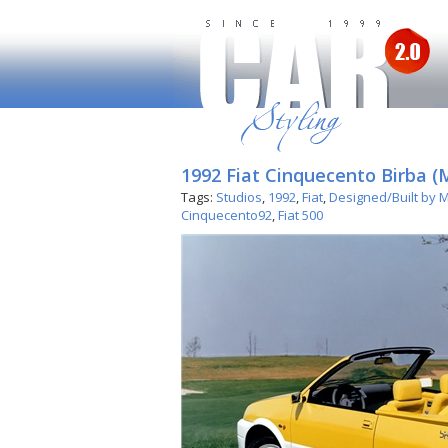
1992 Fiat Cinquecento Birba (
Tags:
Studios
,
1992
,
Fiat
,
Designed/Built by 
Cinquecento92
,
Fiat 500