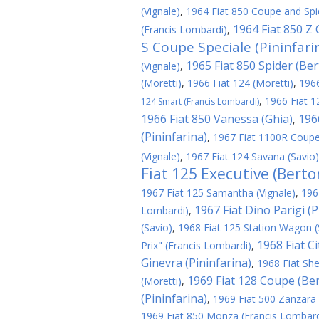
(Vignale)
,
1964 Fiat 850 Coupe and Spid
1964 Fiat 850 Z
(Francis Lombardi)
,
S Coupe Speciale (Pininfari
1965 Fiat 850 Spider (Be
(Vignale)
,
(Moretti)
,
1966 Fiat 124 (Moretti)
,
1966
,
1966 Fiat 1
124 Smart (Francis Lombardi)
1966 Fiat 850 Vanessa (Ghia)
196
,
(Pininfarina)
,
1967 Fiat 1100R Coupe
(Vignale)
,
1967 Fiat 124 Savana (Savio)
Fiat 125 Executive (Berto
1967 Fiat 125 Samantha (Vignale)
,
196
1967 Fiat Dino Parigi (P
Lombardi)
,
(Savio)
,
1968 Fiat 125 Station Wagon (
1968 Fiat C
Prix" (Francis Lombardi)
,
Ginevra (Pininfarina)
,
1968 Fiat Shel
1969 Fiat 128 Coupe (Be
(Moretti)
,
(Pininfarina)
,
1969 Fiat 500 Zanzara
1969 Fiat 850 Monza (Francis Lombard