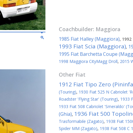
Coachbuilder:
Maggiora
1985 Fiat Halley (Maggiora)
,
1992 
1993 Fiat Scia (Maggiora)
19
,
1995 Fiat Barchetta Coupe (Magg
1998 Maggiora CityMagg Droll
,
2015 W
Other
Fiat
1912 Fiat Tipo Zero (Pininfa
(Touring)
,
1930 Fiat 525 N Cabriolet 'R
Roadster 'Flying Star' (Touring)
,
1933 F
1933 Fiat 508 Cabriolet 'Smeraldo' (To
1936 Fiat 500 Topoli
(Ghia)
,
Trasformabile (Zagato)
,
1938 Fiat 1500
Spider MM (Zagato)
,
1938 Fiat 508 C 1