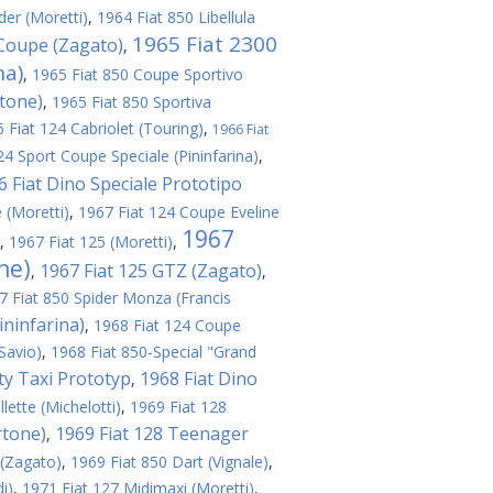
er (Moretti)
,
1964 Fiat 850 Libellula
1965 Fiat 2300
 Coupe (Zagato)
,
na)
,
1965 Fiat 850 Coupe Sportivo
rtone)
,
1965 Fiat 850 Sportiva
 Fiat 124 Cabriolet (Touring)
,
1966 Fiat
24 Sport Coupe Speciale (Pininfarina)
,
6 Fiat Dino Speciale Prototipo
 (Moretti)
,
1967 Fiat 124 Coupe Eveline
1967
,
1967 Fiat 125 (Moretti)
,
ne)
1967 Fiat 125 GTZ (Zagato)
,
,
7 Fiat 850 Spider Monza (Francis
ininfarina)
,
1968 Fiat 124 Coupe
Savio)
,
1968 Fiat 850-Special "Grand
ity Taxi Prototyp
1968 Fiat Dino
,
lette (Michelotti)
,
1969 Fiat 128
rtone)
1969 Fiat 128 Teenager
,
 (Zagato)
,
1969 Fiat 850 Dart (Vignale)
,
i)
,
1971 Fiat 127 Midimaxi (Moretti)
,