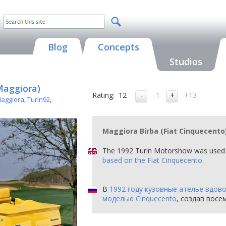
Blog
Concepts
Studios
Maggiora)
Rating:
12
-1
+13
Maggiora
,
Turin92
,
Maggiora Birba (Fiat Cinquecento)
The 1992 Turin Motorshow was used 
based on the Fiat Cinquecento
.
В
1992 году кузовные ателье вдов
моделью Cinquecento
, создав восе