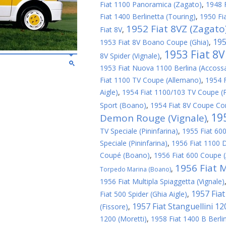
Fiat 1100 Panoramica (Zagato)
,
1948 
Fiat 1400 Berlinetta (Touring)
,
1950 Fi
1952 Fiat 8VZ (Zagato
Fiat 8V
,
195
1953 Fiat 8V Boano Coupe (Ghia)
,
1953 Fiat 8
8V Spider (Vignale)
,
1953 Fiat Nuova 1100 Berlina (Accoss
Fiat 1100 TV Coupe (Allemano)
,
1954 
Aigle)
,
1954 Fiat 1100/103 TV Coupe (P
Sport (Boano)
,
1954 Fiat 8V Coupe Cor
19
Demon Rouge (Vignale)
,
TV Speciale (Pininfarina)
,
1955 Fiat 600
Speciale (Pininfarina)
,
1956 Fiat 1100 D
Coupé (Boano)
,
1956 Fiat 600 Coupe 
1956 Fiat M
,
Torpedo Marina (Boano)
1956 Fiat Multipla Spiaggetta (Vignale)
1957 Fiat 
Fiat 500 Spider (Ghia Aigle)
,
1957 Fiat Stanguellini 1
(Fissore)
,
1200 (Moretti)
,
1958 Fiat 1400 B Berlin