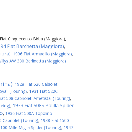
Fiat Cinquecento Birba (Maggiora)
,
94 Fiat Barchetta (Maggiora)
,
iora)
,
1996 Fiat Armadillo (Maggiora)
,
illys AW 380 Berlinetta (Maggiora)
rina)
,
1928 Fiat 520 Cabiolet
oyal' (Touring)
,
1931 Fiat 522C
iat 508 Cabriolet 'Ametista' (Touring)
,
1933 Fiat 508S Balilla Spider
uring)
,
no
,
1936 Fiat 500A Topolino
 Cabriolet (Touring)
,
1938 Fiat 1500
100 Mille Miglia Spider (Touring)
,
1947