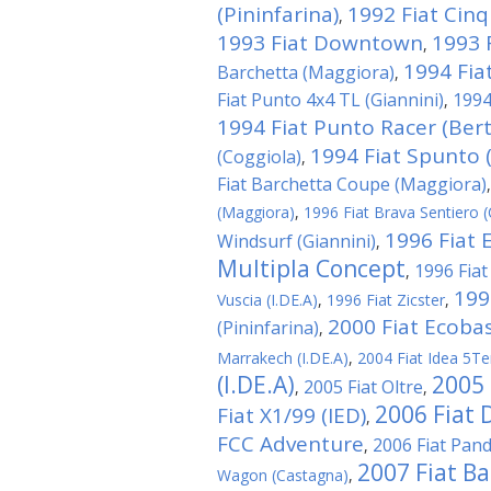
(Pininfarina)
1992 Fiat Cin
,
1993 Fiat Downtown
1993 
,
1994 Fiat
Barchetta (Maggiora)
,
Fiat Punto 4x4 TL (Giannini)
1994
,
1994 Fiat Punto Racer (Ber
1994 Fiat Spunto (
(Coggiola)
,
Fiat Barchetta Coupe (Maggiora)
(Maggiora)
,
1996 Fiat Brava Sentiero (
1996 Fiat 
Windsurf (Giannini)
,
Multipla Concept
1996 Fiat
,
199
Vuscia (I.DE.A)
,
1996 Fiat Zicster
,
2000 Fiat Ecobas
(Pininfarina)
,
Marrakech (I.DE.A)
,
2004 Fiat Idea 5Te
(I.DE.A)
2005 
2005 Fiat Oltre
,
,
2006 Fiat 
Fiat X1/99 (IED)
,
FCC Adventure
2006 Fiat Panda
,
2007 Fiat Ba
Wagon (Castagna)
,